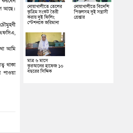
ে করবেন
নোয়াখালীতে তেলের
নোয়াখালীতে বিদেশি
াপ আছে।
কৃত্রিম সংকট তৈরী
পিস্তলসহ দুই সন্ত্রাসী
করায় দুই ফিলিং
গ্রেপ্তার
স্টেশনকে জরিমানা
 চৌমুহনী
 এফসিএ,
কথা আমি
মাত্র ৬ মাসে
ত্ব থাকা
কুরআনের হাফেজ ১০
বছরের সিদ্দিক
গ পাওয়া