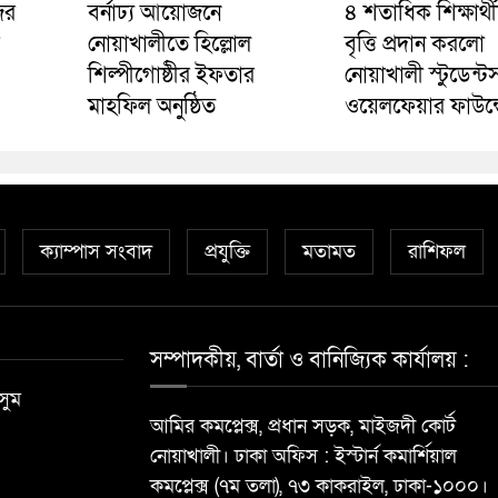
ের
বর্নাঢ্য আয়োজনে
৪ শতাধিক শিক্ষার্থ
নোয়াখালীতে হিল্লোল
বৃত্তি প্রদান করলো
শিল্পীগোষ্ঠীর ইফতার
নোয়াখালী স্টুডেন্ট
মাহফিল অনুষ্ঠিত
ওয়েলফেয়ার ফাউন্
ক্যাম্পাস সংবাদ
প্রযুক্তি
মতামত
রাশিফল
সম্পাদকীয়, বার্তা ও বানিজ্যিক কার্যালয় :
সুম
আমির কমপ্লেক্স, প্রধান সড়ক, মাইজদী কোর্ট
নোয়াখালী। ঢাকা অফিস : ইস্টার্ন কমার্শিয়াল
কমপ্লেক্স (৭ম তলা), ৭৩ কাকরাইল, ঢাকা-১০০০।