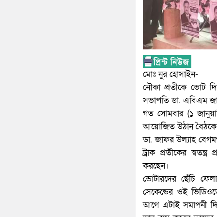
মোঃ নুর হোসাইন-
নৌকা প্রতীকে ভোট দি
সভাপতি ডা. এবিএম জা
গত সোমবার (১ জানুয়ারি)
আয়োজিত উঠান বৈঠকে বক
ডা. জাফর উল্যাহ বেগ
ট্রাক প্রতীকের স্বতন্ত
করছেন।
ভোটারদের ছেঁচি ফে
সেকেন্ডের ওই ভিডিও
আগে এটাই সমাপনী দি