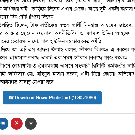
েদাই (তাড়িয়ে) দিবেন। যেগুলো ওরে (নৌকার প্রার্থী) ভোট দিবে মন
ার অধিকার নাই। তাড়িয়ে দিবেন এখান থেকে। আছে দুই একটা কালস
চনের দিন ছেঁচি (পিষে) দিবেন।
ত ছিলেন, ট্রাক প্রতীকের স্বতন্ত্র প্রার্থী মিনহাজ আহমেদ জাবেদ,
 আক্তার হোসেন ফয়সাল, অর্থনীতিবিদ ড. জামাল উদ্দিন আহমেদ
ের চেয়ারম্যান মো. সালাহ উদ্দিনসহ তার নেতাকর্মীরা।
দিয়ে ডা. এবিএম জাফর উল্যাহ বলেন, নৌকার বিরুদ্ধে এ ধরনের 
রনের অভিযোগ করছে তারাই এক সময় নৌকার বিরুদ্ধে কাজ করেছে।
বাচনে নোয়াখালী-৩ (বেগমগঞ্জ) আসনে সহকারী রিটার্নিং কর্মকর্তার দায়ি
র্বাহী অফিসার মো. মহিনুল হাসান বলেন, এটা নিয়ে কোনো অভিযো
আইনগত ব্যবস্থা নেওয়া হবে।
📸 Download News PhotoCard (1080×1080)