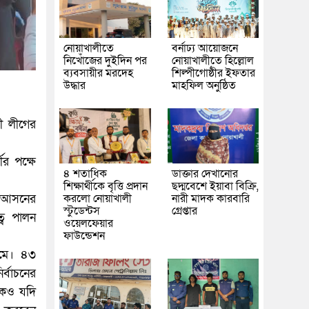
নোয়াখালীতে
বর্নাঢ্য আয়োজনে
নিখোঁজের দুইদিন পর
নোয়াখালীতে হিল্লোল
ব্যবসায়ীর মরদেহ
শিল্পীগোষ্ঠীর ইফতার
উদ্ধার
মাহফিল অনুষ্ঠিত
ী লীগের
ীর পক্ষে
৪ শতাধিক
ডাক্তার দেখানোর
শিক্ষার্থীকে বৃত্তি প্রদান
ছদ্মবেশে ইয়াবা বিক্রি,
করলো নোয়াখালী
নারী মাদক কারবারি
) আসনের
স্টুডেন্টস
গ্রেপ্তার
ত্ব পালন
ওয়েলফেয়ার
ফাউন্ডেশন
যমে। ৪৩
্বাচনের
োকও যদি