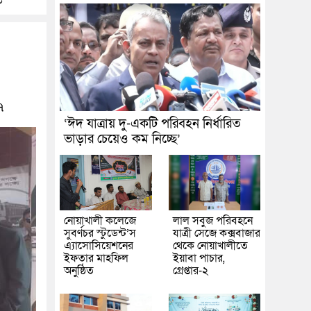
ি
৭
‘ঈদ যাত্রায় দু-একটি পরিবহন নির্ধারিত
ভাড়ার চেয়েও কম নিচ্ছে’
নোয়াখালী কলেজে
লাল সবুজ পরিবহনে
সুবর্ণচর স্টুডেন্ট’স
যাত্রী সেজে কক্সবাজার
এ্যাসোসিয়েশনের
থেকে নোয়াখালীতে
ইফতার মাহফিল
ইয়াবা পাচার,
অনুষ্ঠিত
গ্রেপ্তার-২