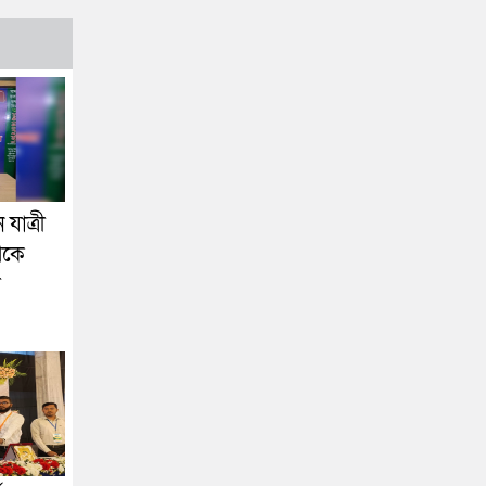
যাত্রী
েকে
া