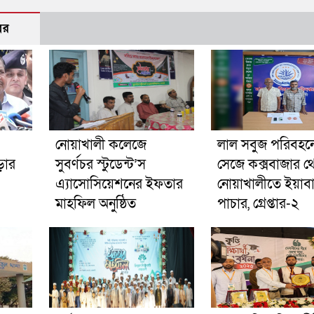
বর
নোয়াখালী কলেজে
লাল সবুজ পরিবহনে 
ড়ার
সুবর্ণচর স্টুডেন্ট’স
সেজে কক্সবাজার থ
এ্যাসোসিয়েশনের ইফতার
নোয়াখালীতে ইয়াব
মাহফিল অনুষ্ঠিত
পাচার, গ্রেপ্তার-২