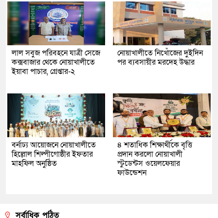
লাল সবুজ পরিবহনে যাত্রী সেজে
নোয়াখালীতে নিখোঁজের দুইদিন
কক্সবাজার থেকে নোয়াখালীতে
পর ব্যবসায়ীর মরদেহ উদ্ধার
ইয়াবা পাচার, গ্রেপ্তার-২
বর্নাঢ্য আয়োজনে নোয়াখালীতে
৪ শতাধিক শিক্ষার্থীকে বৃত্তি
হিল্লোল শিল্পীগোষ্ঠীর ইফতার
প্রদান করলো নোয়াখালী
মাহফিল অনুষ্ঠিত
স্টুডেন্টস ওয়েলফেয়ার
ফাউন্ডেশন
সর্বাধিক পঠিত