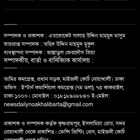
সম্পাদক ও প্রকাশক : এডভোকেট সালাহ উদ্দিন মাহমুদ মাসুম
ভারপ্রাপ্ত সম্পাদক : অহিদ উদ্দিন মাহমুদ মুকুল
ব্যবস্থাপনা সম্পাদক : জান্নাতুল ফেরদৌস প্রিয়া
সম্পাদকীয়, বার্তা ও বানিজ্যিক কার্যালয় :
আমির কমপ্লেক্স, প্রধান সড়ক, মাইজদী কোর্ট নোয়াখালী। ঢাকা
অফিস : ইস্টার্ন কমার্শিয়াল কমপ্লেক্স (৭ম তলা), ৭৩ কাকরাইল,
ঢাকা-১০০০। মোবাইল : ০১৮১৮৯৬৮৮৪০ ই-মেইল:
newsdailynoakhalibarta@gmail.com
প্রকাশক ও সম্পাদক কর্তৃক কৃষ্ণরামপুর, ইসলামিয়া রোড, সদর
নোয়াখালী থেকে প্রকাশিত। ফেন্সি প্রিন্টিং প্রেস, মাইজদী কোর্ট