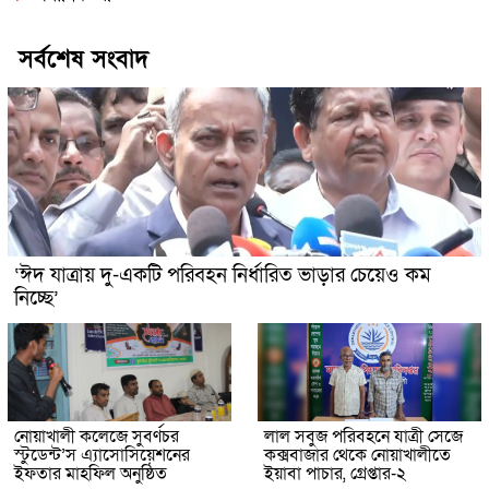
সর্বশেষ সংবাদ
‘ঈদ যাত্রায় দু-একটি পরিবহন নির্ধারিত ভাড়ার চেয়েও কম
নিচ্ছে’
নোয়াখালী কলেজে সুবর্ণচর
লাল সবুজ পরিবহনে যাত্রী সেজে
স্টুডেন্ট’স এ্যাসোসিয়েশনের
কক্সবাজার থেকে নোয়াখালীতে
ইফতার মাহফিল অনুষ্ঠিত
ইয়াবা পাচার, গ্রেপ্তার-২