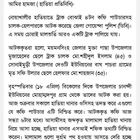
আমির হামজা ( হাতিয়া প্রতিনিধি)-
নোয়াখালীর হাতিয়াতে ট্রাক বোঝাই ৪টন কফি পাউডারসহ
চালক-হেলপারকে আটক করেছে জেলা গোয়েন্দা পুলিশ (ডিবি)।
এ সময় চোরাই মালভর্তি আরও একটি ট্রাক পালিয়ে যায়।
আটককৃতরা হলো, ময়মনসিংহ জেলার মুক্তা গাছা উপজেলার
মুজাহেদের ছেলে ট্রাক চালক মো.শহীদুল ইসলাম (৪৫) ও
সোনাইমুড়ী উপজেলার দেওটি ইউনিয়নের বাঘ পাচরা গ্রামের
মৃত সফি উল্যার ছেলে হেলফার মো.শাহজান (৩৫)।
বৃহস্পতিবার (১৮ এপ্রিল) বিকেলের দিকে উপজেলার চানন্দী
ইউনিয়নের মোহাম্মদপুর গ্রাম থেকে তাদের আটক করা হয়।
আজ শুক্রবার সকালে হাতিয়া থানার ওসিসহ তদন্ত করে এগুলো
যে কফি পাউডার এটি নিশ্চিত করে। আটককৃত কফি আজ
সন্ধ্যা ৬টার মধ্যে আসামীসহ জব্দকৃত মালামাল হাতিয়া থানায়
নিয়ে আসা হচ্ছে, হাতিয়া থানার এসআই শফিক তথ্যটি নিশ্চিত
করেন। মালামাল গুলো দুর্গ্রম পথ হওয়ায় আসতে দেরি হচ্ছে