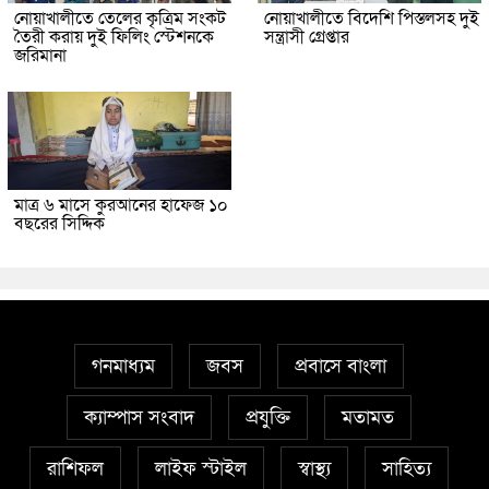
নোয়াখালীতে তেলের কৃত্রিম সংকট
নোয়াখালীতে বিদেশি পিস্তলসহ দুই
তৈরী করায় দুই ফিলিং স্টেশনকে
সন্ত্রাসী গ্রেপ্তার
জরিমানা
মাত্র ৬ মাসে কুরআনের হাফেজ ১০
বছরের সিদ্দিক
গনমাধ্যম
জবস
প্রবাসে বাংলা
ক্যাম্পাস সংবাদ
প্রযুক্তি
মতামত
রাশিফল
লাইফ স্টাইল
স্বাস্থ্য
সাহিত্য