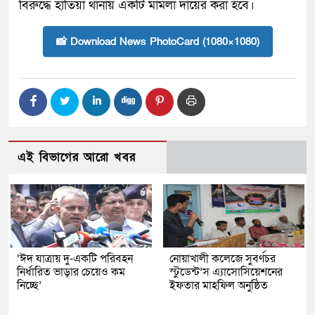
বিরুদ্ধে হাতিয়া থানায় একটি মামলা দায়ের করা হবে।
📸 Download News PhotoCard (1080×1080)
এই বিভাগের আরো খবর
‘ঈদ যাত্রায় দু-একটি পরিবহন
নোয়াখালী কলেজে সুবর্ণচর
নির্ধারিত ভাড়ার চেয়েও কম
স্টুডেন্ট’স এ্যাসোসিয়েশনের
নিচ্ছে’
ইফতার মাহফিল অনুষ্ঠিত