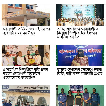
নোয়াখালীতে নিখোঁজের দুইদিন পর
বর্নাঢ্য আয়োজনে নোয়াখালীতে
ব্যবসায়ীর মরদেহ উদ্ধার
হিল্লোল শিল্পীগোষ্ঠীর ইফতার
মাহফিল অনুষ্ঠিত
৪ শতাধিক শিক্ষার্থীকে বৃত্তি প্রদান
ডাক্তার দেখানোর ছদ্মবেশে ইয়াবা
করলো নোয়াখালী স্টুডেন্টস
বিক্রি, নারী মাদক কারবারি গ্রেপ্তার
ওয়েলফেয়ার ফাউন্ডেশন