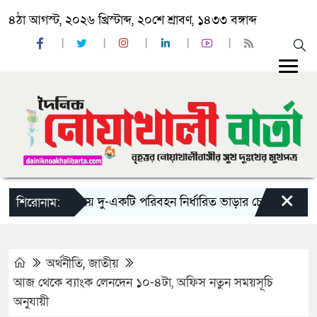
৪ঠা আগস্ট, ২০২৬ খ্রিস্টাব্দ, ২০শে শ্রাবণ, ১৪৩৩ বঙ্গাব্দ
×
‘ঈদ যাত্রায় দু-একটি পরিবহন নির্ধারিত ভাড়ার চেয়েও কম নিচ্ছে’
শিরোনাম:
অর্থনীতি
,
জাতীয়
আজ থেকে ব‌্যাংক লেনদেন ১০-৪টা, অফিস নতুন সময়সূচি
অনুযায়ী