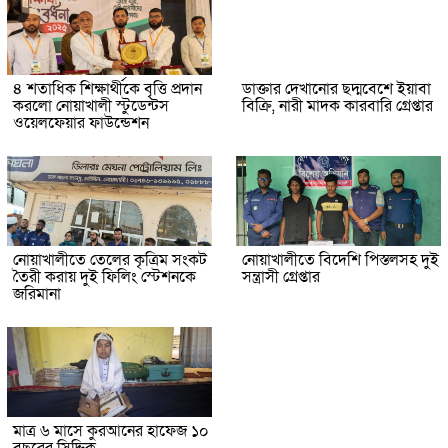
৪ শতাধিক শিক্ষার্থীকে বৃত্তি প্রদান
ডাক্তার দেখানোর ছদ্মবেশে ইয়াবা
করলো নোয়াখালী স্টুডেন্টস
বিক্রি, নারী মাদক কারবারি গ্রেপ্তার
ওয়েলফেয়ার ফাউন্ডেশন
নোয়াখালীতে তেলের কৃত্রিম সংকট
নোয়াখালীতে বিদেশি পিস্তলসহ দুই
তৈরী করায় দুই ফিলিং স্টেশনকে
সন্ত্রাসী গ্রেপ্তার
জরিমানা
মাত্র ৬ মাসে কুরআনের হাফেজ ১০