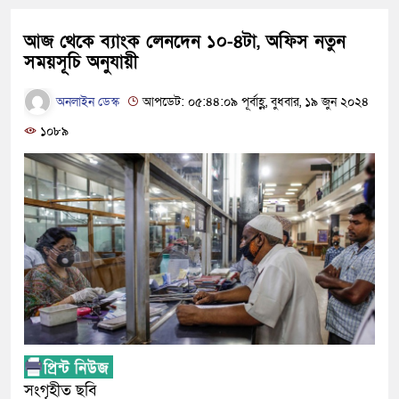
আজ থেকে ব‌্যাংক লেনদেন ১০-৪টা, অফিস নতুন
সময়সূচি অনুযায়ী
অনলাইন ডেস্ক
আপডেট: ০৫:৪৪:০৯ পূর্বাহ্ণ, বুধবার, ১৯ জুন ২০২৪
১০৮৯
সংগৃহীত ছবি