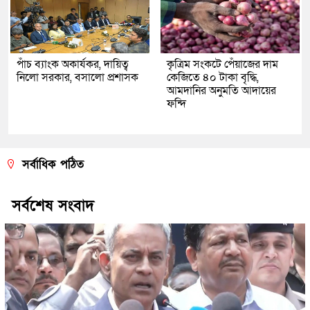
পাঁচ ব্যাংক অকার্যকর, দায়িত্ব
কৃত্রিম সংকটে পেঁয়াজের দাম
নিলো সরকার, বসালো প্রশাসক
কেজিতে ৪০ টাকা বৃদ্ধি,
আমদানির অনুমতি আদায়ের
ফন্দি
সর্বাধিক পঠিত
সর্বশেষ সংবাদ