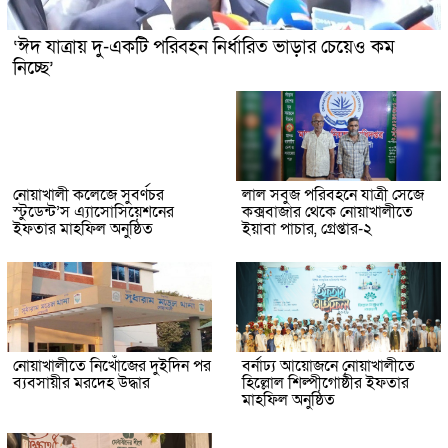
‘ঈদ যাত্রায় দু-একটি পরিবহন নির্ধারিত ভাড়ার চেয়েও কম
নিচ্ছে’
নোয়াখালী কলেজে সুবর্ণচর
লাল সবুজ পরিবহনে যাত্রী সেজে
স্টুডেন্ট’স এ্যাসোসিয়েশনের
কক্সবাজার থেকে নোয়াখালীতে
ইফতার মাহফিল অনুষ্ঠিত
ইয়াবা পাচার, গ্রেপ্তার-২
নোয়াখালীতে নিখোঁজের দুইদিন পর
বর্নাঢ্য আয়োজনে নোয়াখালীতে
ব্যবসায়ীর মরদেহ উদ্ধার
হিল্লোল শিল্পীগোষ্ঠীর ইফতার
মাহফিল অনুষ্ঠিত