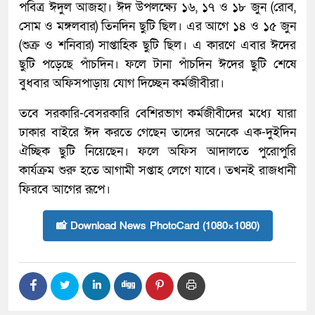
পবিত্র ঈদুল আজহা। ঈদ উপলক্ষ্যে ১৬, ১৭ ও ১৮ জুন (রোব,
সোম ও মঙ্গলবার) তিনদিন ছুটি ছিল। এর আগে ১৪ ও ১৫ জুন
(শুক্র ও শনিবার) সাপ্তাহিক ছুটি ছিল। এ কার‌ণে এবার ঈদের
ছুটি পড়েছে পাঁচদিন। ফ‌লে টানা পাঁচদিন ঈদের ছুটি শেষে
বুধবার অফিসপাড়ায় যোগ দিচ্ছেন কর্মজীবীরা।
তবে সরকারি-বেসরকারি বেশিরভাগ কর্মজীবীদের মধ্যে যারা
ঢাকার বাইরে ঈদ করতে গেছেন তাদের অনেকে এক-দুইদিন
ঐচ্ছিক ছুটি নিয়েছেন। ফলে অফিস আদালতে পুরোপুরি
কার্যক্রম শুরু হতে আগামী সপ্তাহ লেগে যাবে। তখনই রাজধানী
ফিরবে আগের রূপে।
📸 Download News PhotoCard (1080×1080)