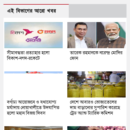
এই বিভাগের আরো খবর
সীমাবদ্ধতা প্রত্যাহার হলো
তারেক রহমানকে নরেন্দ্র মোদির
বিকাশ-নগদ-রকেটে
ফোন
বর্ণাঢ্য আয়োজনে ও যথাযোগ্য
দেশে আবারও ভোজ্যতেলের
মর্যাদায় নোয়াখালীতে উদযাপিত
দাম বাড়ানোর সুপারিশ করেছে
হলো মহান বিজয় দিবস
ট্রেড অ্যান্ড ট্যারিফ কমিশন