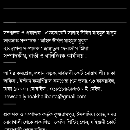
ডাক্তার দেখানোর ছদ্মবেশে ইয়াবা
৭
বিক্রি, নারী মাদক কারবারি গ্রেপ্তার
সম্পাদক ও প্রকাশক : এডভোকেট সালাহ উদ্দিন মাহমুদ মাসুম
নোয়াখালীতে তেলের কৃত্রিম সংকট
৮
ভারপ্রাপ্ত সম্পাদক : অহিদ উদ্দিন মাহমুদ মুকুল
তৈরী করায় দুই ফিলিং স্টেশনকে
ব্যবস্থাপনা সম্পাদক : জান্নাতুল ফেরদৌস প্রিয়া
জরিমানা
সম্পাদকীয়, বার্তা ও বানিজ্যিক কার্যালয় :
নোয়াখালীতে বিদেশি পিস্তলসহ দুই
৯
সন্ত্রাসী গ্রেপ্তার
আমির কমপ্লেক্স, প্রধান সড়ক, মাইজদী কোর্ট নোয়াখালী। ঢাকা
অফিস : ইস্টার্ন কমার্শিয়াল কমপ্লেক্স (৭ম তলা), ৭৩ কাকরাইল,
ঢাকা-১০০০। মোবাইল : ০১৮১৮৯৬৮৮৪০ ই-মেইল:
মাত্র ৬ মাসে কুরআনের হাফেজ ১০
১০
বছরের সিদ্দিক
newsdailynoakhalibarta@gmail.com
প্রকাশক ও সম্পাদক কর্তৃক কৃষ্ণরামপুর, ইসলামিয়া রোড, সদর
নোয়াখালী থেকে প্রকাশিত। ফেন্সি প্রিন্টিং প্রেস, মাইজদী কোর্ট