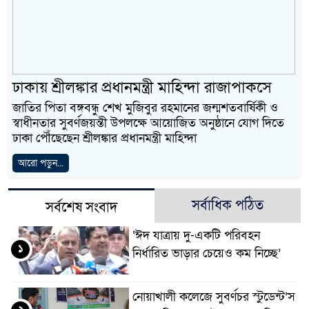
ঢাকায় শ্রীলঙ্কার প্রধানমন্ত্রী মাহিন্দা রাজাপাকসে
জাতির পিতা বঙ্গবন্ধু শেখ মুজিবুর রহমানের জন্মশতবার্ষিকী ও
স্বাধীনতার সুবর্ণজয়ন্তী উপলক্ষে আয়োজিত অনুষ্ঠানে যোগ দিতে
ঢাকা পৌঁছেছেন শ্রীলঙ্কার প্রধানমন্ত্রী মাহিন্দা
আরো পড়ুন...
সর্বাধিক পঠিত
সর্বশেষ সংবাদ
‘ঈদ যাত্রায় দু-একটি পরিবহন
১
নির্ধারিত ভাড়ার চেয়েও কম নিচ্ছে’
নোয়াখালী কলেজে সুবর্ণচর স্টুডেন্ট’স