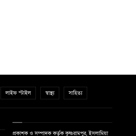
৯
দুই সন্ত্রাসী গ্রেপ্তার
মাত্র ৬ মাসে কুরআনের হাফেজ
১০
১০ বছরের সিদ্দিক
লাইফ স্টাইল
স্বাস্থ্য
সাহিত্য
প্রকাশক ও সম্পাদক কর্তৃক কৃষ্ণরামপুর, ইসলামিয়া