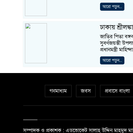
আরো পড়ুন...
ঢাকায় শ্রীলঙ্ক
জাতির পিতা বঙ্গব
সুবর্ণজয়ন্তী উপল
প্রধানমন্ত্রী মাহিন্দা
আরো পড়ুন...
গনমাধ্যম
জবস
প্রবাসে বাংলা
সম্পাদক ও প্রকাশক : এডভোকেট সালাহ উদ্দিন মাহমুদ মা