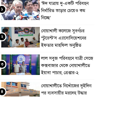
‘ঈদ যাত্রায় দু-একটি পরিবহন
১
নির্ধারিত ভাড়ার চেয়েও কম
নিচ্ছে’
নোয়াখালী কলেজে সুবর্ণচর
২
স্টুডেন্ট’স এ্যাসোসিয়েশনের
ইফতার মাহফিল অনুষ্ঠিত
লাল সবুজ পরিবহনে যাত্রী সেজে
৩
কক্সবাজার থেকে নোয়াখালীতে
ইয়াবা পাচার, গ্রেপ্তার-২
নোয়াখালীতে নিখোঁজের দুইদিন
৪
পর ব্যবসায়ীর মরদেহ উদ্ধার
বর্নাঢ্য আয়োজনে নোয়াখালীতে