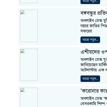
আরো পড়ুন...
বঙ্গবন্ধুর প্রতি
অনলাইন ডেস্ক মুজ
নম্বরে জাতির পিতা
সফরের
আরো পড়ুন...
এশীয়দের ওপর
অনলাইন ডেস্ক যুক
জানিয়েছেন মার্কিন
আটলান্টায় এক ব
আরো পড়ুন...
‘করোনার কারণ
অনলাইন ডেস্ক ‘করো
বেসরকারি শিল্প