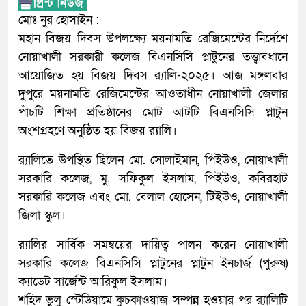
মোঃ নুর হোসাইন :
মহান বিজয় দিবস উপলক্ষ্যে ময়নামতি রেজিমেন্টের নির্দেশে
নোয়াখালী সরকারী কলেজ বিএনসিসি প্লাটুনের তত্ত্বাবধানে
আয়োজিত হয় বিজয় দিবস র‍্যালি-২০২৫। আজ মঙ্গলবার
দুপুরে ময়নামতি রেজিমেন্টের আওতাধীন নোয়াখালী জেলার
পাঁচটি শিক্ষা প্রতিষ্ঠানের মোট আটটি বিএনসিসি প্লাটুন
অংশগ্রহণে অনুষ্ঠিত হয় বিজয় র‍্যালি।
র‍্যালিতে উপস্থিত ছিলেন মো. সোলাইমান, পিইউও, নোয়াখালী
সরকারি কলেজ, মু. সফিকুল ইসলাম, পিইউও, কবিরহাট
সরকারি কলেজ এবং মো. বেলাল হোসেন, টিইউও, নোয়াখালী
জিলা স্কুল।
র‍্যালির সার্বিক সমন্বয়ের দায়িত্ব পালন করেন নোয়াখালী
সরকারি কলেজ বিএনসিসি প্লাটুনের প্লাটুন ইনচার্জ (পুরুষ)
ক্যাডেট সার্জেন্ট আরিফুল ইসলাম।
শহিদ ভুলু স্টেডিয়ামে কুচকাওয়াজ সম্পন্ন হওয়ার পর র‍্যালিটি