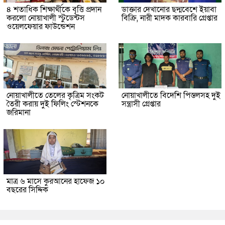
৪ শতাধিক শিক্ষার্থীকে বৃত্তি প্রদান
ডাক্তার দেখানোর ছদ্মবেশে ইয়াবা
করলো নোয়াখালী স্টুডেন্টস
বিক্রি, নারী মাদক কারবারি গ্রেপ্তার
ওয়েলফেয়ার ফাউন্ডেশন
নোয়াখালীতে তেলের কৃত্রিম সংকট
নোয়াখালীতে বিদেশি পিস্তলসহ দুই
তৈরী করায় দুই ফিলিং স্টেশনকে
সন্ত্রাসী গ্রেপ্তার
জরিমানা
মাত্র ৬ মাসে কুরআনের হাফেজ ১০
বছরের সিদ্দিক