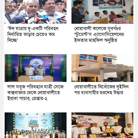
‘ঈদ যাত্রায় দু-একটি পরিবহন
নোয়াখালী কলেজে সুবর্ণচর
নির্ধারিত ভাড়ার চেয়েও কম
স্টুডেন্ট’স এ্যাসোসিয়েশনের
নিচ্ছে’
ইফতার মাহফিল অনুষ্ঠিত
লাল সবুজ পরিবহনে যাত্রী সেজে
নোয়াখালীতে নিখোঁজের দুইদিন
কক্সবাজার থেকে নোয়াখালীতে
পর ব্যবসায়ীর মরদেহ উদ্ধার
ইয়াবা পাচার, গ্রেপ্তার-২