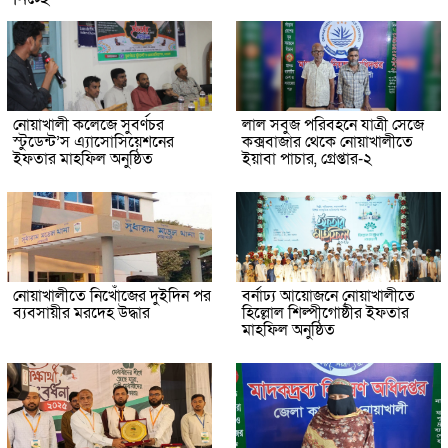
নোয়াখালী কলেজে সুবর্ণচর
লাল সবুজ পরিবহনে যাত্রী সেজে
স্টুডেন্ট’স এ্যাসোসিয়েশনের
কক্সবাজার থেকে নোয়াখালীতে
ইফতার মাহফিল অনুষ্ঠিত
ইয়াবা পাচার, গ্রেপ্তার-২
নোয়াখালীতে নিখোঁজের দুইদিন পর
বর্নাঢ্য আয়োজনে নোয়াখালীতে
ব্যবসায়ীর মরদেহ উদ্ধার
হিল্লোল শিল্পীগোষ্ঠীর ইফতার
মাহফিল অনুষ্ঠিত