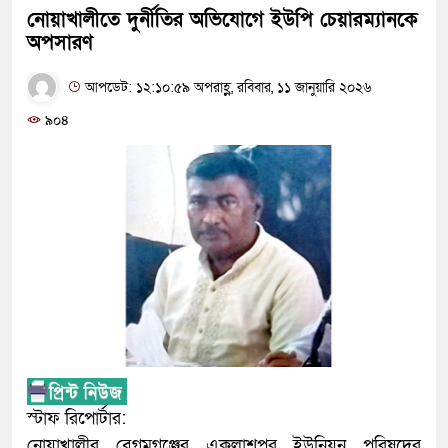
নোয়াখালীতে দুর্নীতির অভিযোগে ইউপি চেয়ারম্যানকে
অপসারণ
আপডেট: ১২:১০:৫৯ অপরাহ্ণ, রবিবার, ১১ জানুয়ারি ২০২৬
৯০৪
স্টাফ রিপোর্টার:
নোয়াখালীর বেগমগঞ্জের একলাশপুর ইউনিয়ন পরিষদের