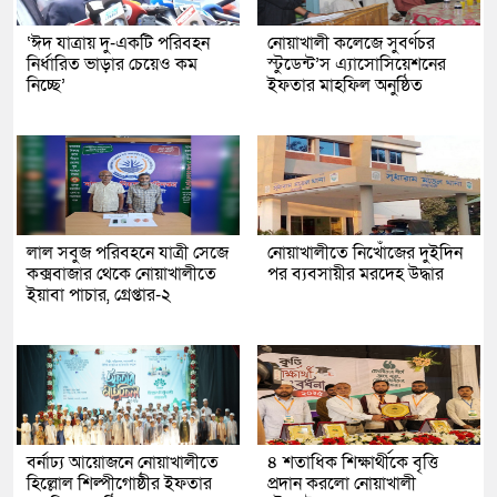
‘ঈদ যাত্রায় দু-একটি পরিবহন
নোয়াখালী কলেজে সুবর্ণচর
নির্ধারিত ভাড়ার চেয়েও কম
স্টুডেন্ট’স এ্যাসোসিয়েশনের
নিচ্ছে’
ইফতার মাহফিল অনুষ্ঠিত
লাল সবুজ পরিবহনে যাত্রী সেজে
নোয়াখালীতে নিখোঁজের দুইদিন
কক্সবাজার থেকে নোয়াখালীতে
পর ব্যবসায়ীর মরদেহ উদ্ধার
ইয়াবা পাচার, গ্রেপ্তার-২
বর্নাঢ্য আয়োজনে নোয়াখালীতে
৪ শতাধিক শিক্ষার্থীকে বৃত্তি
হিল্লোল শিল্পীগোষ্ঠীর ইফতার
প্রদান করলো নোয়াখালী