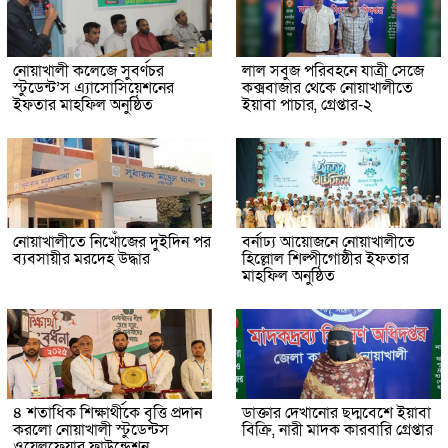
নোয়াখালী কলেজে সুবর্ণচর
লাল সবুজ পরিবহনে যাত্রী সেজে
স্টুডেন্ট’স এ্যাসোসিয়েশনের
কক্সবাজার থেকে নোয়াখালীতে
ইফতার মাহফিল অনুষ্ঠিত
ইয়াবা পাচার, গ্রেপ্তার-২
নোয়াখালীতে নিখোঁজের দুইদিন পর
বর্নাঢ্য আয়োজনে নোয়াখালীতে
ব্যবসায়ীর মরদেহ উদ্ধার
হিল্লোল শিল্পীগোষ্ঠীর ইফতার
মাহফিল অনুষ্ঠিত
৪ শতাধিক শিক্ষার্থীকে বৃত্তি প্রদান
ডাক্তার দেখানোর ছদ্মবেশে ইয়াবা
করলো নোয়াখালী স্টুডেন্টস
বিক্রি, নারী মাদক কারবারি গ্রেপ্তার
ওয়েলফেয়ার ফাউন্ডেশন