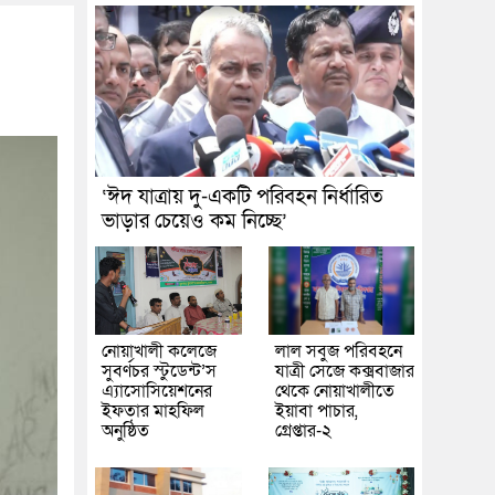
‘ঈদ যাত্রায় দু-একটি পরিবহন নির্ধারিত
ভাড়ার চেয়েও কম নিচ্ছে’
নোয়াখালী কলেজে
লাল সবুজ পরিবহনে
সুবর্ণচর স্টুডেন্ট’স
যাত্রী সেজে কক্সবাজার
এ্যাসোসিয়েশনের
থেকে নোয়াখালীতে
ইফতার মাহফিল
ইয়াবা পাচার,
অনুষ্ঠিত
গ্রেপ্তার-২