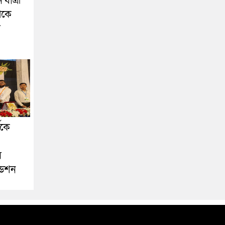
যাত্রী
েকে
া
ীকে
স
ডেশন