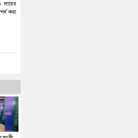
। দায়ের
র্দ করা