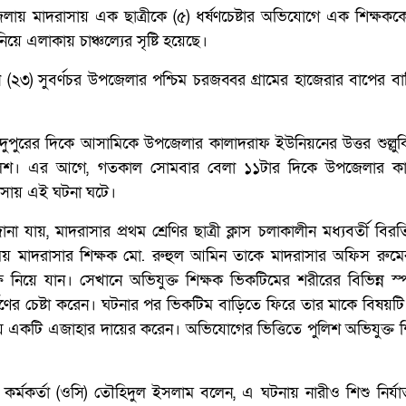
য় মাদরাসায় এক ছাত্রীকে (৫) ধর্ষণচেষ্টার অভিযোগে এক শিক্ষককে গ
য়ে এলাকায় চাঞ্চল্যের সৃষ্টি হয়েছে।
িন (২৩) সুবর্ণচর উপজেলার পশ্চিম চরজব্বর গ্রামের হাজেরার বাপের ব
ি) দুপুরের দিকে আসামিকে উপজেলার কালাদরাফ ইউনিয়নের উত্তর শুল্লুকি
 পুলিশ। এর আগে, গতকাল সোমবার বেলা ১১টার দিকে উপজেলার ক
সায় এই ঘটনা ঘটে।
 জানা যায়, মাদরাসার প্রথম শ্রেণির ছাত্রী ক্লাস চলাকালীন মধ্যবর্তী বি
 মাদরাসার শিক্ষক মো. রুহুল আমিন তাকে মাদরাসার অফিস রুমের
ে নিয়ে যান। সেখানে অভিযুক্ত শিক্ষক ভিকটিমের শরীরের বিভিন্ন স্
্ষণের চেষ্টা করেন। ঘটনার পর ভিকটিম বাড়িতে ফিরে তার মাকে বিষয়ট
ায় একটি এজাহার দায়ের করেন। অভিযোগের ভিত্তিতে পুলিশ অভিযুক্ত 
প্ত কর্মকর্তা (ওসি) তৌহিদুল ইসলাম বলেন, এ ঘটনায় নারীও শিশু নির্