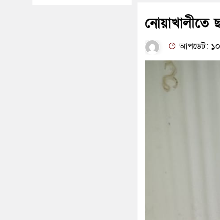
নোয়াখালীতে ছাত
আপডেট: ১০:১৯