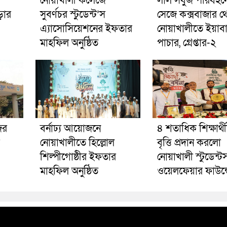
নোয়াখালী কলেজে
লাল সবুজ পরিবহনে 
ড়ার
সুবর্ণচর স্টুডেন্ট’স
সেজে কক্সবাজার থ
এ্যাসোসিয়েশনের ইফতার
নোয়াখালীতে ইয়াব
মাহফিল অনুষ্ঠিত
পাচার, গ্রেপ্তার-২
ের
বর্নাঢ্য আয়োজনে
৪ শতাধিক শিক্ষার্থ
নোয়াখালীতে হিল্লোল
বৃত্তি প্রদান করলো
শিল্পীগোষ্ঠীর ইফতার
নোয়াখালী স্টুডেন্ট
মাহফিল অনুষ্ঠিত
ওয়েলফেয়ার ফাউন্