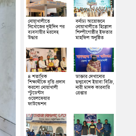
নোয়াখালীতে
বর্নাঢ্য আয়োজনে
নিখোঁজের দুইদিন পর
নোয়াখালীতে হিল্লোল
ব্যবসায়ীর মরদেহ
শিল্পীগোষ্ঠীর ইফতার
উদ্ধার
মাহফিল অনুষ্ঠিত
৪ শতাধিক
ডাক্তার দেখানোর
শিক্ষার্থীকে বৃত্তি প্রদান
ছদ্মবেশে ইয়াবা বিক্রি,
করলো নোয়াখালী
নারী মাদক কারবারি
স্টুডেন্টস
গ্রেপ্তার
ওয়েলফেয়ার
ফাউন্ডেশন