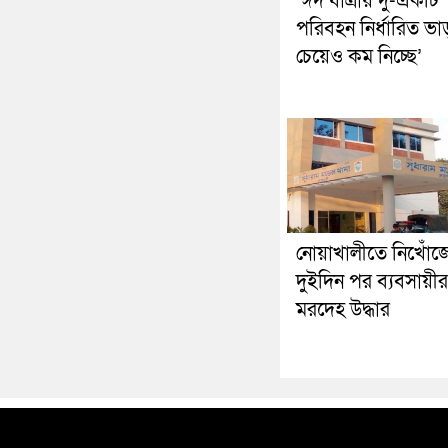
‘ঈদ যাত্রায় দু-একটি
পরিবহন নির্ধারিত ভা
চেয়েও কম নিচ্ছে’
নোয়াখালীতে নিখোঁজ
দুইদিন পর ব্যবসায়ীর
মরদেহ উদ্ধার