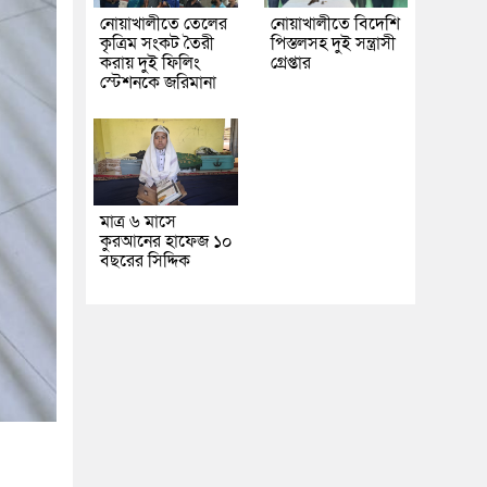
নোয়াখালীতে তেলের
নোয়াখালীতে বিদেশি
কৃত্রিম সংকট তৈরী
পিস্তলসহ দুই সন্ত্রাসী
করায় দুই ফিলিং
গ্রেপ্তার
স্টেশনকে জরিমানা
মাত্র ৬ মাসে
কুরআনের হাফেজ ১০
বছরের সিদ্দিক