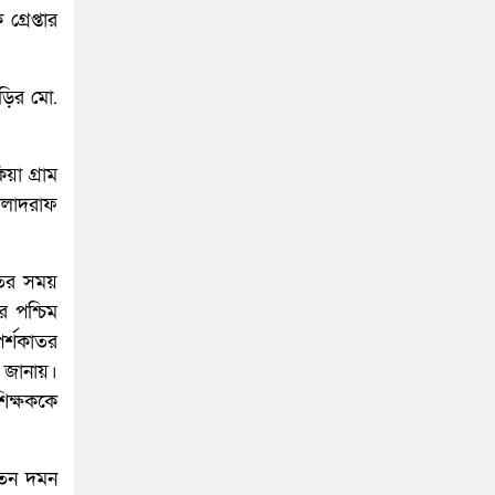
্রেপ্তার
াড়ির মো.
য়া গ্রাম
ালাদরাফ
রতির সময়
 পশ্চিম
পর্শকাতর
ি জানায়।
শিক্ষককে
যাতন দমন