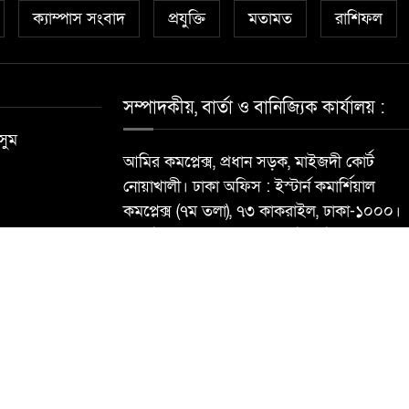
ক্যাম্পাস সংবাদ
প্রযুক্তি
মতামত
রাশিফল
সম্পাদকীয়, বার্তা ও বানিজ্যিক কার্যালয় :
সুম
আমির কমপ্লেক্স, প্রধান সড়ক, মাইজদী কোর্ট
নোয়াখালী। ঢাকা অফিস : ইস্টার্ন কমার্শিয়াল
কমপ্লেক্স (৭ম তলা), ৭৩ কাকরাইল, ঢাকা-১০০০।
মোবাইল : ০১৮১৮৯৬৮৮৪০ ই-মেইল:
newsdailynoakhalibarta@gmail.com