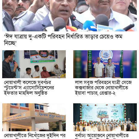
‘ঈদ যাত্রায় দু-একটি পরিবহন নির্ধারিত ভাড়ার চেয়েও কম
নিচ্ছে’
নোয়াখালী কলেজে সুবর্ণচর
লাল সবুজ পরিবহনে যাত্রী সেজে
স্টুডেন্ট’স এ্যাসোসিয়েশনের
কক্সবাজার থেকে নোয়াখালীতে
ইফতার মাহফিল অনুষ্ঠিত
ইয়াবা পাচার, গ্রেপ্তার-২
নোয়াখালীতে নিখোঁজের দুইদিন পর
বর্নাঢ্য আয়োজনে নোয়াখালীতে