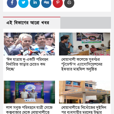
এই বিভাগের আরো খবর
‘ঈদ যাত্রায় দু-একটি পরিবহন
নোয়াখালী কলেজে সুবর্ণচর
নির্ধারিত ভাড়ার চেয়েও কম
স্টুডেন্ট’স এ্যাসোসিয়েশনের
নিচ্ছে’
ইফতার মাহফিল অনুষ্ঠিত
লাল সবুজ পরিবহনে যাত্রী সেজে
নোয়াখালীতে নিখোঁজের দুইদিন
কক্সবাজার থেকে নোয়াখালীতে
পর ব্যবসায়ীর মরদেহ উদ্ধার