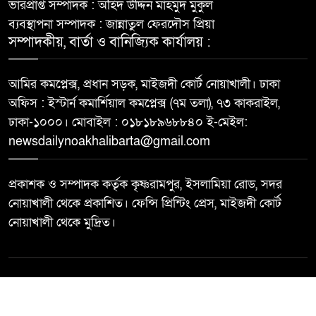
ভারপ্রাপ্ত সম্পাদক : অহিদ উদ্দিন মাহমুদ মুকুল
ব্যবস্থাপনা সম্পাদক : জান্নাতুল ফেরদৌস প্রিয়া
সম্পাদকীয়, বার্তা ও বানিজ্যিক কার্যালয় :
আমির কমপ্লেক্স, প্রধান সড়ক, মাইজদী কোর্ট নোয়াখালী। ঢাকা
অফিস : ইস্টার্ন কমার্শিয়াল কমপ্লেক্স (৭ম তলা), ৭৩ কাকরাইল,
ঢাকা-১০০০। মোবাইল : ০১৮১৮৯৬৮৮৪০ ই-মেইল:
newsdailynoakhalibarta@gmail.com
প্রকাশক ও সম্পাদক কর্তৃক কৃষ্ণরামপুর, ইসলামিয়া রোড, সদর
নোয়াখালী থেকে প্রকাশিত। ফেন্সি প্রিন্টিং প্রেস, মাইজদী কোর্ট
নোয়াখালী থেকে মুদ্রিত।
© All rights reserved ©
Best Web Design By
Trust Soft BD