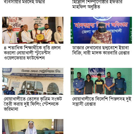
ব্যবসায়ীর মরদেহ উদ্ধার
হিল্লোল শিল্পীগোষ্ঠীর ইফতার
মাহফিল অনুষ্ঠিত
৪ শতাধিক শিক্ষার্থীকে বৃত্তি প্রদান
ডাক্তার দেখানোর ছদ্মবেশে ইয়াবা
করলো নোয়াখালী স্টুডেন্টস
বিক্রি, নারী মাদক কারবারি গ্রেপ্তার
ওয়েলফেয়ার ফাউন্ডেশন
নোয়াখালীতে তেলের কৃত্রিম সংকট
নোয়াখালীতে বিদেশি পিস্তলসহ দুই
তৈরী করায় দুই ফিলিং স্টেশনকে
সন্ত্রাসী গ্রেপ্তার
জরিমানা