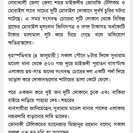
নোয়াখালী জেলা জেলা শহর মাইজদীর জোনাকি টেলিকম ও
মোবাইল ল্যাব নামের দুটি মোবাইল দোকানে দুর্ধর্ষ চুরির ঘটনা
ঘটেছে। এ সময় সংঘবদ্ধ চোরেরা দুটি দোকান থেকে বিভিন্ন
ব্রান্ডের মোবাইল মূল্যবান জিনিসপত্র ও নগদ টাকাসহ অর্ধকোটি
টাকার মালামাল লুট করে নিয়ে গেছে বলে অভিযোগ
ক্ষতিগ্রস্তদের।
বৃহস্পতিবার (৪ জানুয়ারী ) সকাল পৌনে ৮টার দিকে সুধারাম
মডেল থানা থেকে ৫০০ গজ দুরে মাইজদী পুরাতন বাসস্ট্যন্ড
এলাকায় ছয়-সাত জনের সংঘবদ্ধ চোরের দল একটি পর্দা দিয়ে
আড়াল করে দোকানগুলোর শাটারের তালা কেটে ফেলে।
পরে একজন করে দুই জন দুটি দোকানে ঢুকে এবং বাকিরা
বাইরে দাড়িয়ে পাহারা দেয়। শহরের
ব্যবসায়ীরা জানিয়েছেন, সুধারাম মডেল থানার পাশের এলাকায়
নজরদারি বাড়ানোর দাবি তাদের।
জোনাকী টেলিকমের ম্যানেজার মিজানুর রহমান বলেন, সকাল
সকাল এত বড় চুরি ,যা আমাদের