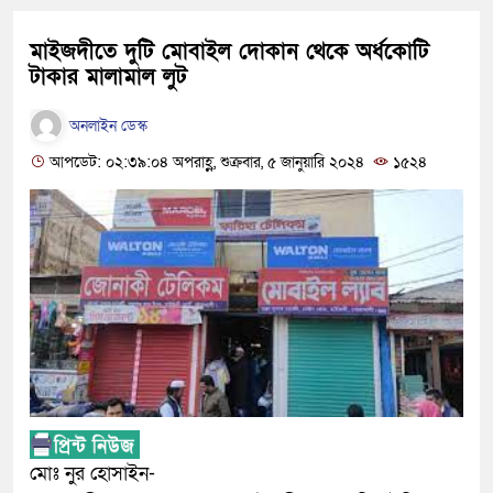
মাইজদীতে দুটি মোবাইল দোকান থেকে অর্ধকোটি
টাকার মালামাল লুট
অনলাইন ডেস্ক
আপডেট: ০২:৩৯:০৪ অপরাহ্ণ, শুক্রবার, ৫ জানুয়ারি ২০২৪
১৫২৪
মোঃ নুর হোসাইন-