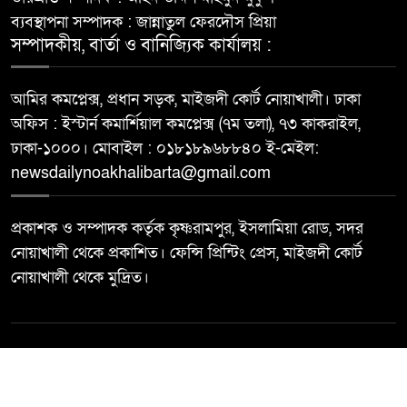
ব্যবস্থাপনা সম্পাদক : জান্নাতুল ফেরদৌস প্রিয়া
সম্পাদকীয়, বার্তা ও বানিজ্যিক কার্যালয় :
আমির কমপ্লেক্স, প্রধান সড়ক, মাইজদী কোর্ট নোয়াখালী। ঢাকা
অফিস : ইস্টার্ন কমার্শিয়াল কমপ্লেক্স (৭ম তলা), ৭৩ কাকরাইল,
ঢাকা-১০০০। মোবাইল : ০১৮১৮৯৬৮৮৪০ ই-মেইল:
newsdailynoakhalibarta@gmail.com
প্রকাশক ও সম্পাদক কর্তৃক কৃষ্ণরামপুর, ইসলামিয়া রোড, সদর
নোয়াখালী থেকে প্রকাশিত। ফেন্সি প্রিন্টিং প্রেস, মাইজদী কোর্ট
নোয়াখালী থেকে মুদ্রিত।
© All rights reserved ©
Best Web Design By
Trust Soft BD