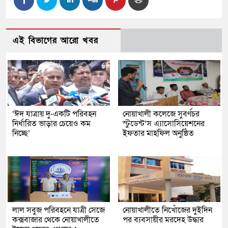
এই বিভাগের আরো খবর
‘ঈদ যাত্রায় দু-একটি পরিবহন
নোয়াখালী কলেজে সুবর্ণচর
নির্ধারিত ভাড়ার চেয়েও কম
স্টুডেন্ট’স এ্যাসোসিয়েশনের
নিচ্ছে’
ইফতার মাহফিল অনুষ্ঠিত
লাল সবুজ পরিবহনে যাত্রী সেজে
নোয়াখালীতে নিখোঁজের দুইদিন
কক্সবাজার থেকে নোয়াখালীতে
পর ব্যবসায়ীর মরদেহ উদ্ধার