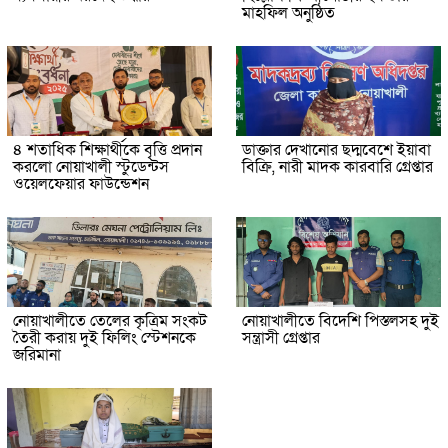
মাহফিল অনুষ্ঠিত
৪ শতাধিক শিক্ষার্থীকে বৃত্তি প্রদান
ডাক্তার দেখানোর ছদ্মবেশে ইয়াবা
করলো নোয়াখালী স্টুডেন্টস
বিক্রি, নারী মাদক কারবারি গ্রেপ্তার
ওয়েলফেয়ার ফাউন্ডেশন
নোয়াখালীতে তেলের কৃত্রিম সংকট
নোয়াখালীতে বিদেশি পিস্তলসহ দুই
তৈরী করায় দুই ফিলিং স্টেশনকে
সন্ত্রাসী গ্রেপ্তার
জরিমানা