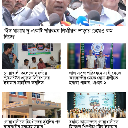
‘ঈদ যাত্রায় দু-একটি পরিবহন নির্ধারিত ভাড়ার চেয়েও কম
নিচ্ছে’
নোয়াখালী কলেজে সুবর্ণচর
লাল সবুজ পরিবহনে যাত্রী সেজে
স্টুডেন্ট’স এ্যাসোসিয়েশনের
কক্সবাজার থেকে নোয়াখালীতে
ইফতার মাহফিল অনুষ্ঠিত
ইয়াবা পাচার, গ্রেপ্তার-২
নোয়াখালীতে নিখোঁজের দুইদিন পর
বর্নাঢ্য আয়োজনে নোয়াখালীতে
ব্যবসায়ীর মরদেহ উদ্ধার
হিল্লোল শিল্পীগোষ্ঠীর ইফতার