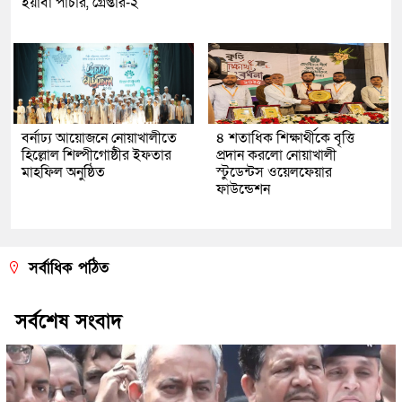
ইয়াবা পাচার, গ্রেপ্তার-২
বর্নাঢ্য আয়োজনে নোয়াখালীতে
৪ শতাধিক শিক্ষার্থীকে বৃত্তি
হিল্লোল শিল্পীগোষ্ঠীর ইফতার
প্রদান করলো নোয়াখালী
মাহফিল অনুষ্ঠিত
স্টুডেন্টস ওয়েলফেয়ার
ফাউন্ডেশন
সর্বাধিক পঠিত
সর্বশেষ সংবাদ