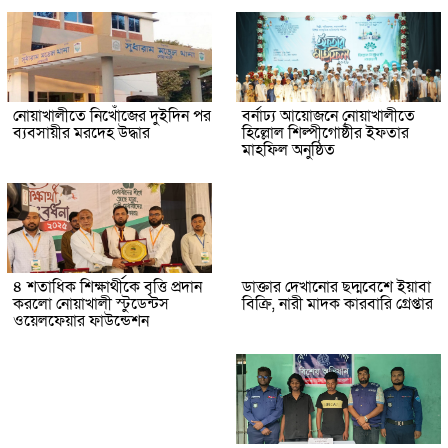
নোয়াখালীতে নিখোঁজের দুইদিন পর
বর্নাঢ্য আয়োজনে নোয়াখালীতে
ব্যবসায়ীর মরদেহ উদ্ধার
হিল্লোল শিল্পীগোষ্ঠীর ইফতার
মাহফিল অনুষ্ঠিত
৪ শতাধিক শিক্ষার্থীকে বৃত্তি প্রদান
ডাক্তার দেখানোর ছদ্মবেশে ইয়াবা
করলো নোয়াখালী স্টুডেন্টস
বিক্রি, নারী মাদক কারবারি গ্রেপ্তার
ওয়েলফেয়ার ফাউন্ডেশন