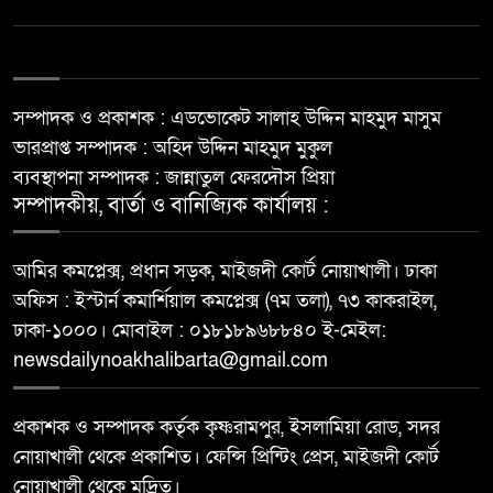
সম্পাদক ও প্রকাশক : এডভোকেট সালাহ উদ্দিন মাহমুদ মাসুম
ভারপ্রাপ্ত সম্পাদক : অহিদ উদ্দিন মাহমুদ মুকুল
ব্যবস্থাপনা সম্পাদক : জান্নাতুল ফেরদৌস প্রিয়া
সম্পাদকীয়, বার্তা ও বানিজ্যিক কার্যালয় :
আমির কমপ্লেক্স, প্রধান সড়ক, মাইজদী কোর্ট নোয়াখালী। ঢাকা
অফিস : ইস্টার্ন কমার্শিয়াল কমপ্লেক্স (৭ম তলা), ৭৩ কাকরাইল,
ঢাকা-১০০০। মোবাইল : ০১৮১৮৯৬৮৮৪০ ই-মেইল:
newsdailynoakhalibarta@gmail.com
প্রকাশক ও সম্পাদক কর্তৃক কৃষ্ণরামপুর, ইসলামিয়া রোড, সদর
নোয়াখালী থেকে প্রকাশিত। ফেন্সি প্রিন্টিং প্রেস, মাইজদী কোর্ট
নোয়াখালী থেকে মুদ্রিত।