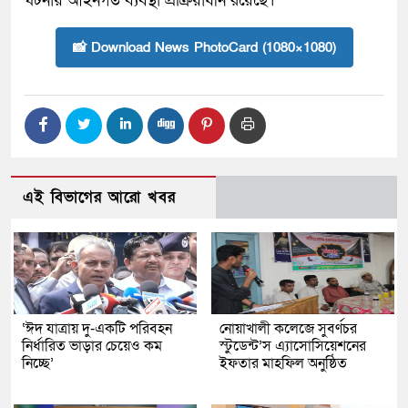
ঘটনায় আইনগত ব্যবস্থা প্রক্রিয়াধীন রয়েছে।
📸 Download News PhotoCard (1080×1080)
এই বিভাগের আরো খবর
‘ঈদ যাত্রায় দু-একটি পরিবহন
নোয়াখালী কলেজে সুবর্ণচর
নির্ধারিত ভাড়ার চেয়েও কম
স্টুডেন্ট’স এ্যাসোসিয়েশনের
নিচ্ছে’
ইফতার মাহফিল অনুষ্ঠিত