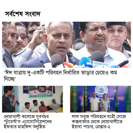
সর্বশেষ সংবাদ
‘ঈদ যাত্রায় দু-একটি পরিবহন নির্ধারিত ভাড়ার চেয়েও কম
নিচ্ছে’
নোয়াখালী কলেজে সুবর্ণচর
লাল সবুজ পরিবহনে যাত্রী সেজে
স্টুডেন্ট’স এ্যাসোসিয়েশনের
কক্সবাজার থেকে নোয়াখালীতে
ইফতার মাহফিল অনুষ্ঠিত
ইয়াবা পাচার, গ্রেপ্তার-২