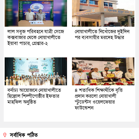
লাল সবুজ পরিবহনে যাত্রী সেজে
নোয়াখালীতে নিখোঁজের দুইদিন
কক্সবাজার থেকে নোয়াখালীতে
পর ব্যবসায়ীর মরদেহ উদ্ধার
ইয়াবা পাচার, গ্রেপ্তার-২
বর্নাঢ্য আয়োজনে নোয়াখালীতে
৪ শতাধিক শিক্ষার্থীকে বৃত্তি
হিল্লোল শিল্পীগোষ্ঠীর ইফতার
প্রদান করলো নোয়াখালী
মাহফিল অনুষ্ঠিত
স্টুডেন্টস ওয়েলফেয়ার
ফাউন্ডেশন
সর্বাধিক পঠিত