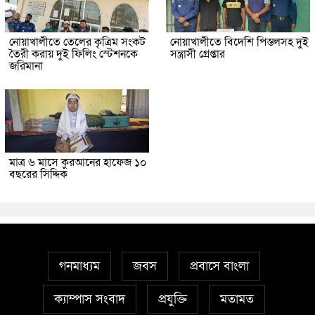
নোয়াখালীতে তেলের কৃত্রিম সংকট
নোয়াখালীতে বিদেশি পিস্তলসহ দুই
তৈরী করায় দুই ফিলিং স্টেশনকে
সন্ত্রাসী গ্রেপ্তার
জরিমানা
মাত্র ৬ মাসে কুরআনের হাফেজ ১০
বছরের সিদ্দিক
গনমাধ্যম
জবস
প্রবাসে বাংলা
ক্যাম্পাস সংবাদ
প্রযুক্তি
মতামত