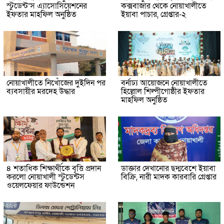
স্টুডেন্ট’স এ্যাসোসিয়েশনের
কক্সবাজার থেকে নোয়াখালীতে
ইফতার মাহফিল অনুষ্ঠিত
ইয়াবা পাচার, গ্রেপ্তার-২
নোয়াখালীতে নিখোঁজের দুইদিন পর
বর্নাঢ্য আয়োজনে নোয়াখালীতে
ব্যবসায়ীর মরদেহ উদ্ধার
হিল্লোল শিল্পীগোষ্ঠীর ইফতার
মাহফিল অনুষ্ঠিত
৪ শতাধিক শিক্ষার্থীকে বৃত্তি প্রদান
ডাক্তার দেখানোর ছদ্মবেশে ইয়াবা
করলো নোয়াখালী স্টুডেন্টস
বিক্রি, নারী মাদক কারবারি গ্রেপ্তার
ওয়েলফেয়ার ফাউন্ডেশন