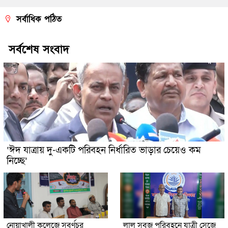
সর্বাধিক পঠিত
সর্বশেষ সংবাদ
‘ঈদ যাত্রায় দু-একটি পরিবহন নির্ধারিত ভাড়ার চেয়েও কম
নিচ্ছে’
নোয়াখালী কলেজে সুবর্ণচর
লাল সবুজ পরিবহনে যাত্রী সেজে