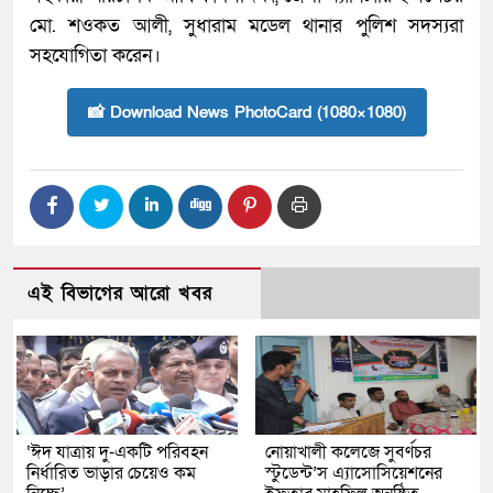
মো. শওকত আলী, সুধারাম মডেল থানার পুলিশ সদস্যরা
সহযোগিতা করেন।
📸 Download News PhotoCard (1080×1080)
এই বিভাগের আরো খবর
‘ঈদ যাত্রায় দু-একটি পরিবহন
নোয়াখালী কলেজে সুবর্ণচর
নির্ধারিত ভাড়ার চেয়েও কম
স্টুডেন্ট’স এ্যাসোসিয়েশনের