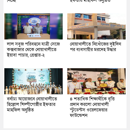
নিচ্ছে’
ইফতার মাহফিল অনুষ্ঠিত
লাল সবুজ পরিবহনে যাত্রী সেজে
নোয়াখালীতে নিখোঁজের দুইদিন
কক্সবাজার থেকে নোয়াখালীতে
পর ব্যবসায়ীর মরদেহ উদ্ধার
ইয়াবা পাচার, গ্রেপ্তার-২
বর্নাঢ্য আয়োজনে নোয়াখালীতে
৪ শতাধিক শিক্ষার্থীকে বৃত্তি
হিল্লোল শিল্পীগোষ্ঠীর ইফতার
প্রদান করলো নোয়াখালী
মাহফিল অনুষ্ঠিত
স্টুডেন্টস ওয়েলফেয়ার
ফাউন্ডেশন