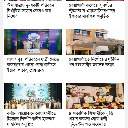
‘ঈদ যাত্রায় দু-একটি পরিবহন
নোয়াখালী কলেজে সুবর্ণচর
নির্ধারিত ভাড়ার চেয়েও কম
স্টুডেন্ট’স এ্যাসোসিয়েশনের
নিচ্ছে’
ইফতার মাহফিল অনুষ্ঠিত
লাল সবুজ পরিবহনে যাত্রী সেজে
নোয়াখালীতে নিখোঁজের দুইদিন
কক্সবাজার থেকে নোয়াখালীতে
পর ব্যবসায়ীর মরদেহ উদ্ধার
ইয়াবা পাচার, গ্রেপ্তার-২
বর্নাঢ্য আয়োজনে নোয়াখালীতে
৪ শতাধিক শিক্ষার্থীকে বৃত্তি
হিল্লোল শিল্পীগোষ্ঠীর ইফতার
প্রদান করলো নোয়াখালী
মাহফিল অনুষ্ঠিত
স্টুডেন্টস ওয়েলফেয়ার