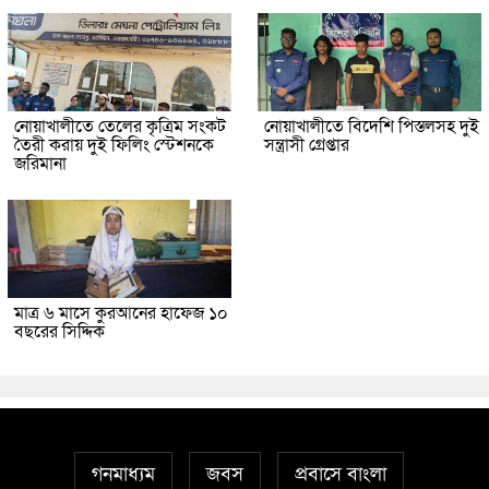
নোয়াখালীতে তেলের কৃত্রিম সংকট
নোয়াখালীতে বিদেশি পিস্তলসহ দুই
তৈরী করায় দুই ফিলিং স্টেশনকে
সন্ত্রাসী গ্রেপ্তার
জরিমানা
মাত্র ৬ মাসে কুরআনের হাফেজ ১০
বছরের সিদ্দিক
গনমাধ্যম
জবস
প্রবাসে বাংলা