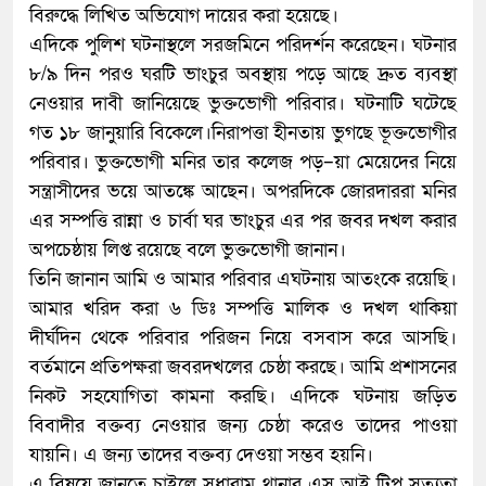
বিরুদ্ধে লিখিত অভিযোগ দায়ের করা হয়েছে।
এদিকে পুলিশ ঘটনাস্থলে সরজমিনে পরিদর্শন করেছেন। ঘটনার
৮/৯ দিন পরও ঘরটি ভাংচুর অবস্থায় পড়ে আছে দ্রুত ব্যবস্থা
নেওয়ার দাবী জানিয়েছে ভুক্তভোগী পরিবার। ঘটনাটি ঘটেছে
গত ১৮ জানুয়ারি বিকেলে।নিরাপত্তা হীনতায় ভুগছে ভূক্তভোগীর
পরিবার। ভুক্তভোগী মনির তার কলেজ পড়–য়া মেয়েদের নিয়ে
সন্ত্রাসীদের ভয়ে আতঙ্কে আছেন। অপরদিকে জোরদাররা মনির
এর সম্পত্তি রান্না ও চার্বা ঘর ভাংচুর এর পর জবর দখল করার
অপচেষ্ঠায় লিপ্ত রয়েছে বলে ভুক্তভোগী জানান।
তিনি জানান আমি ও আমার পরিবার এঘটনায় আতংকে রয়েছি।
আমার খরিদ করা ৬ ডিঃ সম্পত্তি মালিক ও দখল থাকিয়া
দীর্ঘদিন থেকে পরিবার পরিজন নিয়ে বসবাস করে আসছি।
বর্তমানে প্রতিপক্ষরা জবরদখলের চেষ্ঠা করছে। আমি প্রশাসনের
নিকট সহযোগিতা কামনা করছি। এদিকে ঘটনায় জড়িত
বিবাদীর বক্তব্য নেওয়ার জন্য চেষ্ঠা করেও তাদের পাওয়া
যায়নি। এ জন্য তাদের বক্তব্য দেওয়া সম্ভব হয়নি।
এ বিষয়ে জানতে চাইলে সুধারাম থানার এস আই টিপু সত্যতা