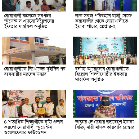
নোয়াখালী কলেজে সুবর্ণচর
লাল সবুজ পরিবহনে যাত্রী সেজে
স্টুডেন্ট’স এ্যাসোসিয়েশনের
কক্সবাজার থেকে নোয়াখালীতে
ইফতার মাহফিল অনুষ্ঠিত
ইয়াবা পাচার, গ্রেপ্তার-২
নোয়াখালীতে নিখোঁজের দুইদিন পর
বর্নাঢ্য আয়োজনে নোয়াখালীতে
ব্যবসায়ীর মরদেহ উদ্ধার
হিল্লোল শিল্পীগোষ্ঠীর ইফতার
মাহফিল অনুষ্ঠিত
৪ শতাধিক শিক্ষার্থীকে বৃত্তি প্রদান
ডাক্তার দেখানোর ছদ্মবেশে ইয়াবা
করলো নোয়াখালী স্টুডেন্টস
বিক্রি, নারী মাদক কারবারি গ্রেপ্তার
ওয়েলফেয়ার ফাউন্ডেশন