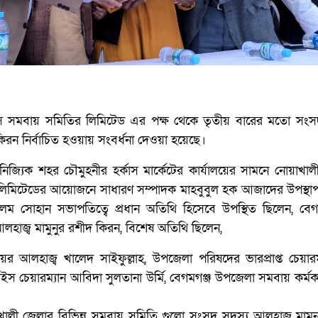
াস সমবায় সমিতির লিমিটেড এর পক্ষ থেকে তৃতীয় বারের মতো সংস
কিরন নির্বাচিত হওয়ায় সংবর্ধনা দেওয়া হয়েছে।
িজ্যিক শহর চৌমুহনীর হর্কাস মার্কেটের কার্যালয়ের সামনে নোয়াখা
 লিমিটেডের আয়োজনে সাধারণ সম্পাদক মাহবুবুল হক আজাদের উপস্থা
 সোহান সভাপতিত্বে প্রধান অতিথি হিসেবে উপস্থিত ছিলেন, বেগ
াজ্ব মামুনুর রশীদ কিরন, বিশেষ অতিথি ছিলেন,
 আলহাজ্ব খালেদ সাইফুল্লাহ, উপজেলা পরিষদের ভারপ্রাপ্ত চেয়ারম্
স চেয়ারম্যান আবিদা সুলতানা উর্মি, বেগমগঞ্জ উপজেলা সমবায় কর্মকর্ত
য়াখালী জেলার বিভিন্ন সমবায় সমিতি গুলো সংসদ সদস্য আলহাজ্ব মামু