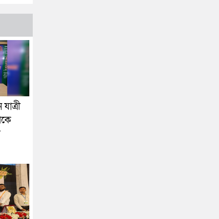
যাত্রী
েকে
া