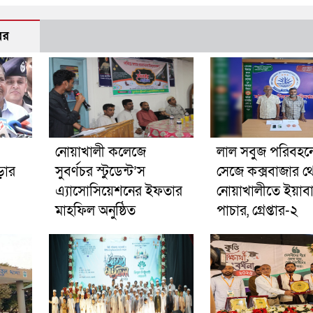
বর
নোয়াখালী কলেজে
লাল সবুজ পরিবহনে 
ড়ার
সুবর্ণচর স্টুডেন্ট’স
সেজে কক্সবাজার থ
এ্যাসোসিয়েশনের ইফতার
নোয়াখালীতে ইয়াব
মাহফিল অনুষ্ঠিত
পাচার, গ্রেপ্তার-২