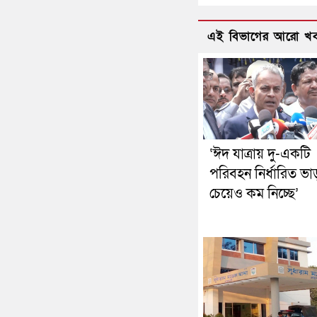
এই বিভাগের আরো খ
‘ঈদ যাত্রায় দু-একটি
পরিবহন নির্ধারিত ভা
চেয়েও কম নিচ্ছে’