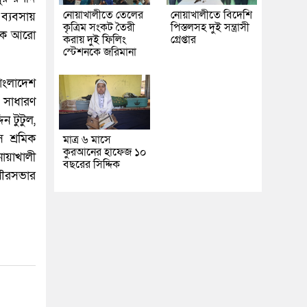
নোয়াখালীতে তেলের
নোয়াখালীতে বিদেশি
 ব্যবসায়
কৃত্রিম সংকট তৈরী
পিস্তলসহ দুই সন্ত্রাসী
মকে আরো
করায় দুই ফিলিং
গ্রেপ্তার
স্টেশনকে জরিমানা
াংলাদেশ
 সাধারণ
ন টুটুল,
 শ্রমিক
মাত্র ৬ মাসে
কুরআনের হাফেজ ১০
োয়াখালী
বছরের সিদ্দিক
পৌরসভার