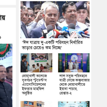
ায়
১
‘ঈদ যাত্রায় দু-একটি পরিবহন নির্ধারিত
ভাড়ার চেয়েও কম নিচ্ছে’
নোয়াখালী কলেজে
লাল সবুজ পরিবহনে
সুবর্ণচর স্টুডেন্ট’স
যাত্রী সেজে কক্সবাজার
এ্যাসোসিয়েশনের
থেকে নোয়াখালীতে
ইফতার মাহফিল
ইয়াবা পাচার,
অনুষ্ঠিত
গ্রেপ্তার-২