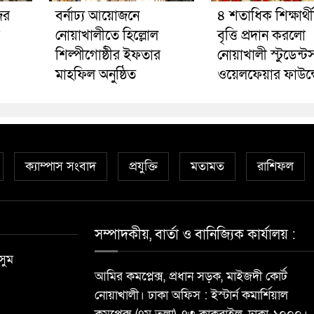
ের
বর্নাঢ্য আয়োজনে
৪ শতাধিক শিক্ষার্থ
নোয়াখালীতে হিল্লোল
বৃত্তি প্রদান করলো
শিল্পীগোষ্ঠীর ইফতার
নোয়াখালী স্টুডেন্ট
মাহফিল অনুষ্ঠিত
ওয়েলফেয়ার ফাউন্
ক্যাম্পাস সংবাদ
প্রযুক্তি
মতামত
রাশিফল
সম্পাদকীয়, বার্তা ও বানিজ্যিক কার্যালয় :
সুম
আমির কমপ্লেক্স, প্রধান সড়ক, মাইজদী কোর্ট
নোয়াখালী। ঢাকা অফিস : ইস্টার্ন কমার্শিয়াল