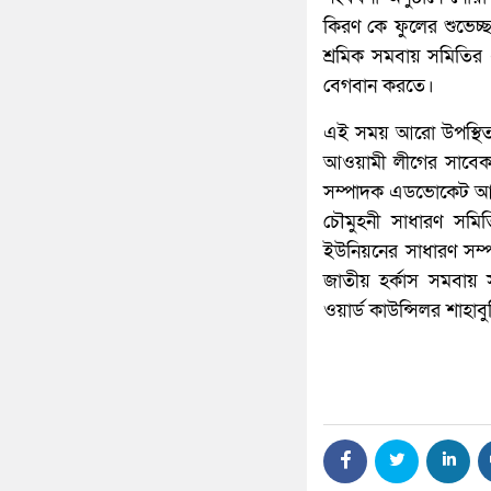
কিরণ কে ফুলের শুভেচ্
শ্রমিক সমবায় সমিতির
বেগবান করতে।
এই সময় আরো উপস্থিত 
আওয়ামী লীগের সাবেক 
সম্পাদক এডভোকেট আক্তা
চৌমুহনী সাধারণ সমি
ইউনিয়নের সাধারণ সম্
জাতীয় হর্কাস সমবায় 
ওয়ার্ড কাউন্সিলর শাহ