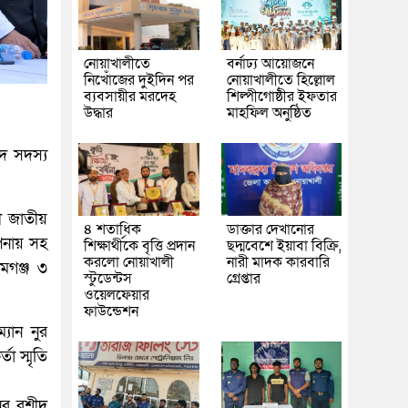
নোয়াখালীতে
বর্নাঢ্য আয়োজনে
নিখোঁজের দুইদিন পর
নোয়াখালীতে হিল্লোল
ব্যবসায়ীর মরদেহ
শিল্পীগোষ্ঠীর ইফতার
উদ্ধার
মাহফিল অনুষ্ঠিত
দ সদস্য
লী জাতীয়
৪ শতাধিক
ডাক্তার দেখানোর
পনায় সহ
শিক্ষার্থীকে বৃত্তি প্রদান
ছদ্মবেশে ইয়াবা বিক্রি,
করলো নোয়াখালী
নারী মাদক কারবারি
মগঞ্জ ৩
স্টুডেন্টস
গ্রেপ্তার
ওয়েলফেয়ার
ফাউন্ডেশন
যান নুর
া স্মৃতি
নুর রশীদ