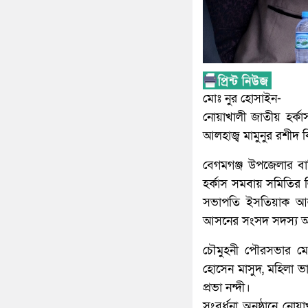
মোঃ নুর হোসাইন-
নোয়াখালী জাতীয় হর্ক
আলহাজ্ব মামুনুর রশীদ 
বেগমগঞ্জ উপজেলার বান
হর্কাস সমবায় সমিতির
সভাপতি ইসতিয়াক আলম
আসনের সংসদ সদস্য আলহ
চৌমুহনী পৌরসভার মেয়র
হোসেন মাসুদ, মহিলা ভাই
প্রভা নন্দী।
সংবর্ধনা অনুষ্ঠানে নো