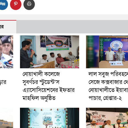
বর
নোয়াখালী কলেজে
লাল সবুজ পরিবহনে 
ড়ার
সুবর্ণচর স্টুডেন্ট’স
সেজে কক্সবাজার থ
এ্যাসোসিয়েশনের ইফতার
নোয়াখালীতে ইয়াব
মাহফিল অনুষ্ঠিত
পাচার, গ্রেপ্তার-২