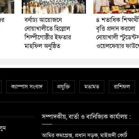
ের
বর্নাঢ্য আয়োজনে
৪ শতাধিক শিক্ষার্থ
নোয়াখালীতে হিল্লোল
বৃত্তি প্রদান করলো
শিল্পীগোষ্ঠীর ইফতার
নোয়াখালী স্টুডেন্ট
মাহফিল অনুষ্ঠিত
ওয়েলফেয়ার ফাউন্
ক্যাম্পাস সংবাদ
প্রযুক্তি
মতামত
রাশিফল
সম্পাদকীয়, বার্তা ও বানিজ্যিক কার্যালয় :
সুম
আমির কমপ্লেক্স, প্রধান সড়ক, মাইজদী কোর্ট