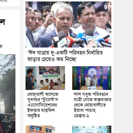
থীরা
লে
৮
‘ঈদ যাত্রায় দু-একটি পরিবহন নির্ধারিত
ভাড়ার চেয়েও কম নিচ্ছে’
নোয়াখালী কলেজে
লাল সবুজ পরিবহনে
সুবর্ণচর স্টুডেন্ট’স
যাত্রী সেজে কক্সবাজার
এ্যাসোসিয়েশনের
থেকে নোয়াখালীতে
ইফতার মাহফিল
ইয়াবা পাচার,
অনুষ্ঠিত
গ্রেপ্তার-২