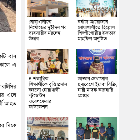
নোয়াখালীতে
বর্নাঢ্য আয়োজনে
নিখোঁজের দুইদিন পর
নোয়াখালীতে হিল্লোল
ব্যবসায়ীর মরদেহ
শিল্পীগোষ্ঠীর ইফতার
উদ্ধার
মাহফিল অনুষ্ঠিত
একটি বাস
 সকালে এ
৪ শতাধিক
ডাক্তার দেখানোর
শিক্ষার্থীকে বৃত্তি প্রদান
ছদ্মবেশে ইয়াবা বিক্রি,
িআরটিসির
করলো নোয়াখালী
নারী মাদক কারবারি
কায় এলে
স্টুডেন্টস
গ্রেপ্তার
ওয়েলফেয়ার
র্থী আহত
ফাউন্ডেশন
রের দিকে