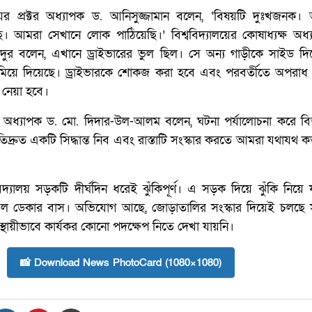
লয়ের প্রক্টর অধ্যাপক ড. আনিসুজ্জামান বলেন, ‘বিষয়টি দুঃখজনক।
রেছে। আমরা সেখানে লোক পাঠিয়েছি।’ বিশ্ববিদ্যালয়ের কোষাধ্যক্ষ অধ
াদুর বলেন, এখানে ড্রাইভারের ভুল ছিল। সে অন্য গাড়ীকে সাইড দি
নামিয়ে দিয়েছে। ড্রাইভারকে শোকজ করা হবে এবং পরবর্তীতে অপরাধ প
া নেয়া হবে।
ার্য অধ্যাপক ড. মো. দিদার-উল-আলম বলেন, ঘটনা পর্যালোচনা করে ব
্রুত একটি সিদ্ধান্ত নিব এবং রাস্তাটি সংস্কার করতে আমরা যথাযথ কর্
্ববিদ্যালয় সড়কটি দীর্ঘদিন ধরেই ঝুঁকিপূর্ণ। এ সড়ক দিয়ে ঝুঁকি নিয়ে
ল ডেকার বাস। অভিযোগ আছে, জোড়াতালির সংস্কার দিয়েই চলছে
ে স্থায়ীভাবে কার্যকর কোনো পদক্ষেপ নিতে দেখা যায়নি।
📸 Download News PhotoCard (1080×1080)