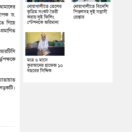
নোয়াখালীতে তেলের
নোয়াখালীতে বিদেশি
 আমাদের
কৃত্রিম সংকট তৈরী
পিস্তলসহ দুই সন্ত্রাসী
্যাপক ড.
করায় দুই ফিলিং
গ্রেপ্তার
স্টেশনকে জরিমানা
তে গিয়ে
্রমাণিত
িআরটিসি
তৃপক্ষকে
মাত্র ৬ মাসে
কুরআনের হাফেজ ১০
বছরের সিদ্দিক
 যাতায়াত
 সড়কটি।