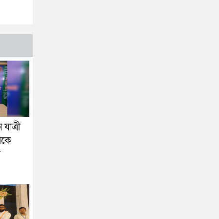
যাত্রী
েকে
া