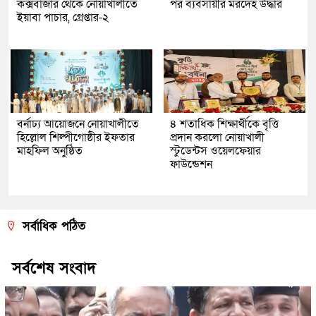
কক্সবাজার থেকে নোয়াখালীতে
পর ব্যবসায়ীর মরদেহ উদ্ধার
ইয়াবা পাচার, গ্রেপ্তার-২
বর্নাঢ্য আয়োজনে নোয়াখালীতে
৪ শতাধিক শিক্ষার্থীকে বৃত্তি
হিল্লোল শিল্পীগোষ্ঠীর ইফতার
প্রদান করলো নোয়াখালী
মাহফিল অনুষ্ঠিত
স্টুডেন্টস ওয়েলফেয়ার
ফাউন্ডেশন
সর্বাধিক পঠিত
সর্বশেষ সংবাদ