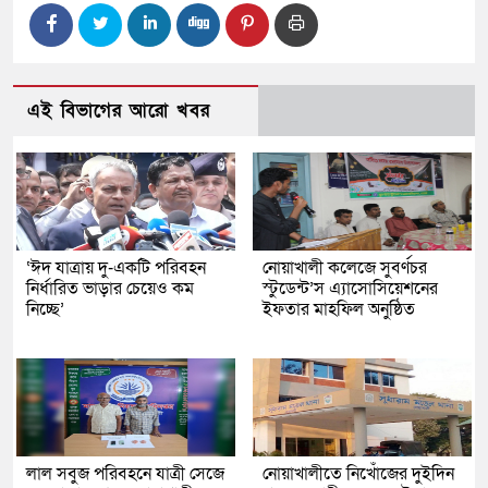
এই বিভাগের আরো খবর
‘ঈদ যাত্রায় দু-একটি পরিবহন
নোয়াখালী কলেজে সুবর্ণচর
নির্ধারিত ভাড়ার চেয়েও কম
স্টুডেন্ট’স এ্যাসোসিয়েশনের
নিচ্ছে’
ইফতার মাহফিল অনুষ্ঠিত
লাল সবুজ পরিবহনে যাত্রী সেজে
নোয়াখালীতে নিখোঁজের দুইদিন