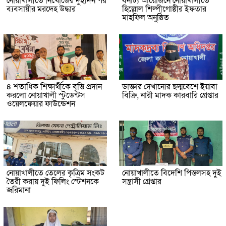
নোয়াখালীতে নিখোঁজের দুইদিন পর
বর্নাঢ্য আয়োজনে নোয়াখালীতে
ব্যবসায়ীর মরদেহ উদ্ধার
হিল্লোল শিল্পীগোষ্ঠীর ইফতার
মাহফিল অনুষ্ঠিত
৪ শতাধিক শিক্ষার্থীকে বৃত্তি প্রদান
ডাক্তার দেখানোর ছদ্মবেশে ইয়াবা
করলো নোয়াখালী স্টুডেন্টস
বিক্রি, নারী মাদক কারবারি গ্রেপ্তার
ওয়েলফেয়ার ফাউন্ডেশন
নোয়াখালীতে তেলের কৃত্রিম সংকট
নোয়াখালীতে বিদেশি পিস্তলসহ দুই
তৈরী করায় দুই ফিলিং স্টেশনকে
সন্ত্রাসী গ্রেপ্তার
জরিমানা