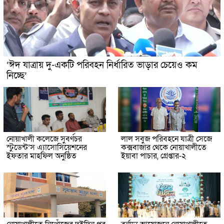
‘ঈদ যাত্রায় দু-একটি পরিবহন নির্ধারিত ভাড়ার চেয়েও কম
নিচ্ছে’
নোয়াখালী কলেজে সুবর্ণচর
লাল সবুজ পরিবহনে যাত্রী সেজে
স্টুডেন্ট’স এ্যাসোসিয়েশনের
কক্সবাজার থেকে নোয়াখালীতে
ইফতার মাহফিল অনুষ্ঠিত
ইয়াবা পাচার, গ্রেপ্তার-২