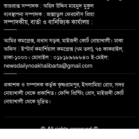
ভারপ্রাপ্ত সম্পাদক : অহিদ উদ্দিন মাহমুদ মুকুল
ব্যবস্থাপনা সম্পাদক : জান্নাতুল ফেরদৌস প্রিয়া
সম্পাদকীয়, বার্তা ও বানিজ্যিক কার্যালয় :
আমির কমপ্লেক্স, প্রধান সড়ক, মাইজদী কোর্ট নোয়াখালী। ঢাকা
অফিস : ইস্টার্ন কমার্শিয়াল কমপ্লেক্স (৭ম তলা), ৭৩ কাকরাইল,
ঢাকা-১০০০। মোবাইল : ০১৮১৮৯৬৮৮৪০ ই-মেইল:
newsdailynoakhalibarta@gmail.com
প্রকাশক ও সম্পাদক কর্তৃক কৃষ্ণরামপুর, ইসলামিয়া রোড, সদর
নোয়াখালী থেকে প্রকাশিত। ফেন্সি প্রিন্টিং প্রেস, মাইজদী কোর্ট
নোয়াখালী থেকে মুদ্রিত।
© All rights reserved ©
Best Web Design By
Trust Soft BD