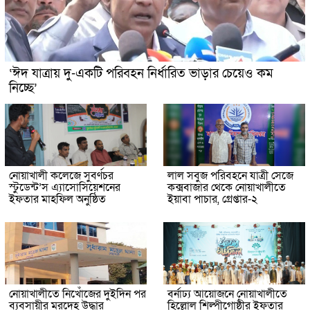
‘ঈদ যাত্রায় দু-একটি পরিবহন নির্ধারিত ভাড়ার চেয়েও কম
নিচ্ছে’
নোয়াখালী কলেজে সুবর্ণচর
লাল সবুজ পরিবহনে যাত্রী সেজে
স্টুডেন্ট’স এ্যাসোসিয়েশনের
কক্সবাজার থেকে নোয়াখালীতে
ইফতার মাহফিল অনুষ্ঠিত
ইয়াবা পাচার, গ্রেপ্তার-২
নোয়াখালীতে নিখোঁজের দুইদিন পর
বর্নাঢ্য আয়োজনে নোয়াখালীতে
ব্যবসায়ীর মরদেহ উদ্ধার
হিল্লোল শিল্পীগোষ্ঠীর ইফতার