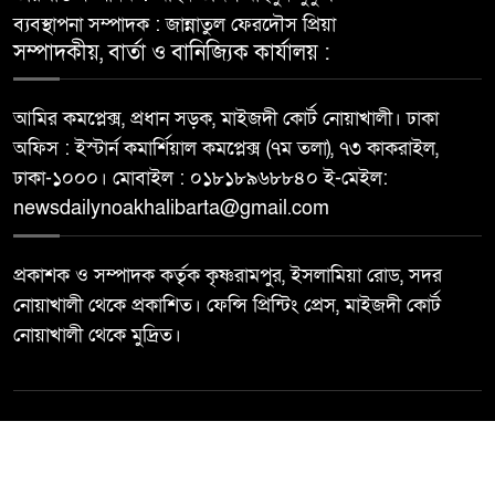
ব্যবস্থাপনা সম্পাদক : জান্নাতুল ফেরদৌস প্রিয়া
সম্পাদকীয়, বার্তা ও বানিজ্যিক কার্যালয় :
আমির কমপ্লেক্স, প্রধান সড়ক, মাইজদী কোর্ট নোয়াখালী। ঢাকা
অফিস : ইস্টার্ন কমার্শিয়াল কমপ্লেক্স (৭ম তলা), ৭৩ কাকরাইল,
ঢাকা-১০০০। মোবাইল : ০১৮১৮৯৬৮৮৪০ ই-মেইল:
newsdailynoakhalibarta@gmail.com
প্রকাশক ও সম্পাদক কর্তৃক কৃষ্ণরামপুর, ইসলামিয়া রোড, সদর
নোয়াখালী থেকে প্রকাশিত। ফেন্সি প্রিন্টিং প্রেস, মাইজদী কোর্ট
নোয়াখালী থেকে মুদ্রিত।
© All rights reserved ©
Best Web Design By
Trust Soft BD