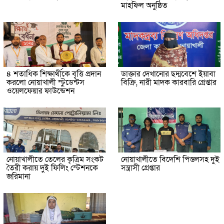
মাহফিল অনুষ্ঠিত
৪ শতাধিক শিক্ষার্থীকে বৃত্তি প্রদান
ডাক্তার দেখানোর ছদ্মবেশে ইয়াবা
করলো নোয়াখালী স্টুডেন্টস
বিক্রি, নারী মাদক কারবারি গ্রেপ্তার
ওয়েলফেয়ার ফাউন্ডেশন
নোয়াখালীতে তেলের কৃত্রিম সংকট
নোয়াখালীতে বিদেশি পিস্তলসহ দুই
তৈরী করায় দুই ফিলিং স্টেশনকে
সন্ত্রাসী গ্রেপ্তার
জরিমানা