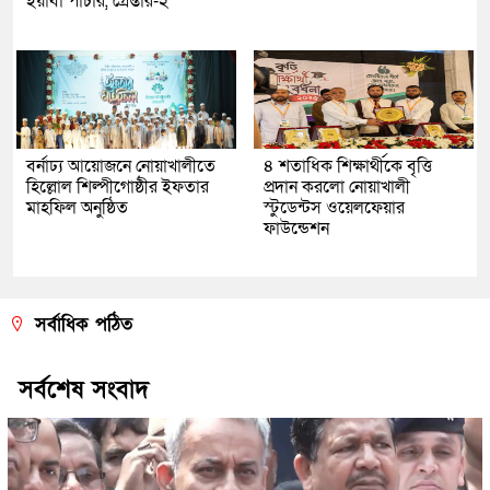
ইয়াবা পাচার, গ্রেপ্তার-২
বর্নাঢ্য আয়োজনে নোয়াখালীতে
৪ শতাধিক শিক্ষার্থীকে বৃত্তি
হিল্লোল শিল্পীগোষ্ঠীর ইফতার
প্রদান করলো নোয়াখালী
মাহফিল অনুষ্ঠিত
স্টুডেন্টস ওয়েলফেয়ার
ফাউন্ডেশন
সর্বাধিক পঠিত
সর্বশেষ সংবাদ