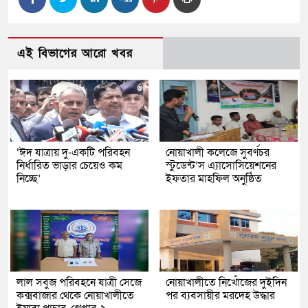
এই বিভাগের আরো খবর
‘ঈদ যাত্রায় দু-একটি পরিবহন
নোয়াখালী কলেজে সুবর্ণচর
নির্ধারিত ভাড়ার চেয়েও কম
স্টুডেন্ট’স এ্যাসোসিয়েশনের
নিচ্ছে’
ইফতার মাহফিল অনুষ্ঠিত
লাল সবুজ পরিবহনে যাত্রী সেজে
নোয়াখালীতে নিখোঁজের দুইদিন
কক্সবাজার থেকে নোয়াখালীতে
পর ব্যবসায়ীর মরদেহ উদ্ধার