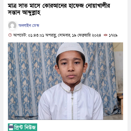
মাত্র সাত মাসে কোরআনের হাফেজ নোয়াখালীর
সন্তান আব্দুল্লাহ
অনলাইন ডেস্ক
আপডেট: ০১:৪৩:০১ অপরাহ্ণ, সোমবার, ১৯ ফেব্রুয়ারি ২০২৪
১৭২৯