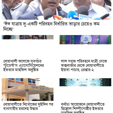
‘ঈদ যাত্রায় দু-একটি পরিবহন নির্ধারিত ভাড়ার চেয়েও কম
নিচ্ছে’
নোয়াখালী কলেজে সুবর্ণচর
লাল সবুজ পরিবহনে যাত্রী সেজে
স্টুডেন্ট’স এ্যাসোসিয়েশনের
কক্সবাজার থেকে নোয়াখালীতে
ইফতার মাহফিল অনুষ্ঠিত
ইয়াবা পাচার, গ্রেপ্তার-২
নোয়াখালীতে নিখোঁজের দুইদিন পর
বর্নাঢ্য আয়োজনে নোয়াখালীতে
ব্যবসায়ীর মরদেহ উদ্ধার
হিল্লোল শিল্পীগোষ্ঠীর ইফতার