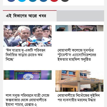
এই বিভাগের আরো খবর
‘ঈদ যাত্রায় দু-একটি পরিবহন
নোয়াখালী কলেজে সুবর্ণচর
নির্ধারিত ভাড়ার চেয়েও কম
স্টুডেন্ট’স এ্যাসোসিয়েশনের
নিচ্ছে’
ইফতার মাহফিল অনুষ্ঠিত
লাল সবুজ পরিবহনে যাত্রী সেজে
নোয়াখালীতে নিখোঁজের দুইদিন
কক্সবাজার থেকে নোয়াখালীতে
পর ব্যবসায়ীর মরদেহ উদ্ধার
ইয়াবা পাচার, গ্রেপ্তার-২