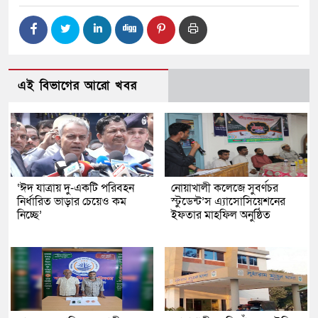
এই বিভাগের আরো খবর
‘ঈদ যাত্রায় দু-একটি পরিবহন
নোয়াখালী কলেজে সুবর্ণচর
নির্ধারিত ভাড়ার চেয়েও কম
স্টুডেন্ট’স এ্যাসোসিয়েশনের
নিচ্ছে’
ইফতার মাহফিল অনুষ্ঠিত