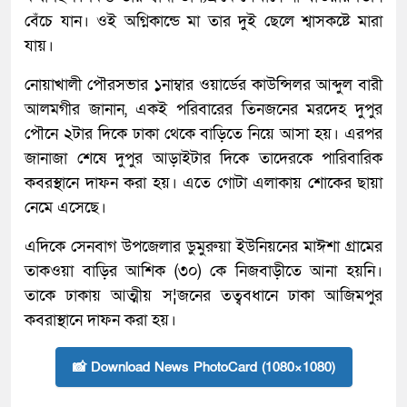
বেঁচে যান। ওই অগ্নিকান্ডে মা তার দুই ছেলে শ্বাসকষ্টে মারা
যায়।
নোয়াখালী পৌরসভার ১নাম্বার ওয়ার্ডের কাউন্সিলর আব্দুল বারী
আলমগীর জানান, একই পরিবারের তিনজনের মরদেহ দুপুর
পৌনে ২টার দিকে ঢাকা থেকে বাড়িতে নিয়ে আসা হয়। এরপর
জানাজা শেষে দুপুর আড়াইটার দিকে তাদেরকে পারিবারিক
কবরস্থানে দাফন করা হয়। এতে গোটা এলাকায় শোকের ছায়া
নেমে এসেছে।
এদিকে সেনবাগ উপজেলার ডুমুরুয়া ইউনিয়নের মাঈশা গ্রামের
তাকওয়া বাড়ির আশিক (৩০) কে নিজবাড়ীতে আনা হয়নি।
তাকে ঢাকায় আত্মীয় স¦জনের তত্ববধানে ঢাকা আজিমপুর
কবরাস্থানে দাফন করা হয়।
📸 Download News PhotoCard (1080×1080)