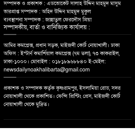
সম্পাদক ও প্রকাশক : এডভোকেট সালাহ উদ্দিন মাহমুদ মাসুম
ভারপ্রাপ্ত সম্পাদক : অহিদ উদ্দিন মাহমুদ মুকুল
ব্যবস্থাপনা সম্পাদক : জান্নাতুল ফেরদৌস প্রিয়া
সম্পাদকীয়, বার্তা ও বানিজ্যিক কার্যালয় :
আমির কমপ্লেক্স, প্রধান সড়ক, মাইজদী কোর্ট নোয়াখালী। ঢাকা
অফিস : ইস্টার্ন কমার্শিয়াল কমপ্লেক্স (৭ম তলা), ৭৩ কাকরাইল,
ঢাকা-১০০০। মোবাইল : ০১৮১৮৯৬৮৮৪০ ই-মেইল:
newsdailynoakhalibarta@gmail.com
প্রকাশক ও সম্পাদক কর্তৃক কৃষ্ণরামপুর, ইসলামিয়া রোড, সদর
নোয়াখালী থেকে প্রকাশিত। ফেন্সি প্রিন্টিং প্রেস, মাইজদী কোর্ট
নোয়াখালী থেকে মুদ্রিত।
© All rights reserved ©