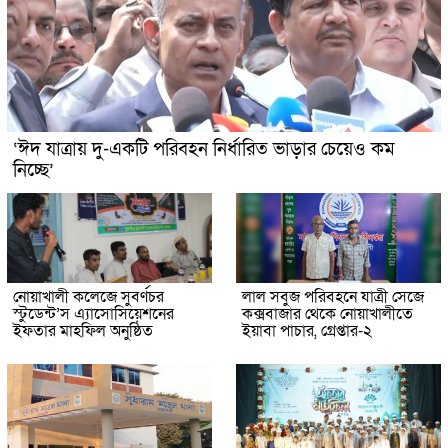
‘ঈদ যাত্রায় দু-একটি পরিবহন নির্ধারিত ভাড়ার চেয়েও কম
নিচ্ছে’
নোয়াখালী কলেজে সুবর্ণচর
লাল সবুজ পরিবহনে যাত্রী সেজে
স্টুডেন্ট’স এ্যাসোসিয়েশনের
কক্সবাজার থেকে নোয়াখালীতে
ইফতার মাহফিল অনুষ্ঠিত
ইয়াবা পাচার, গ্রেপ্তার-২