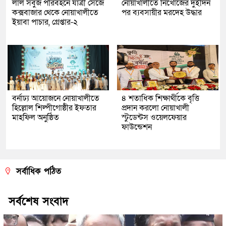
লাল সবুজ পরিবহনে যাত্রী সেজে
নোয়াখালীতে নিখোঁজের দুইদিন
কক্সবাজার থেকে নোয়াখালীতে
পর ব্যবসায়ীর মরদেহ উদ্ধার
ইয়াবা পাচার, গ্রেপ্তার-২
বর্নাঢ্য আয়োজনে নোয়াখালীতে
৪ শতাধিক শিক্ষার্থীকে বৃত্তি
হিল্লোল শিল্পীগোষ্ঠীর ইফতার
প্রদান করলো নোয়াখালী
মাহফিল অনুষ্ঠিত
স্টুডেন্টস ওয়েলফেয়ার
ফাউন্ডেশন
সর্বাধিক পঠিত
সর্বশেষ সংবাদ