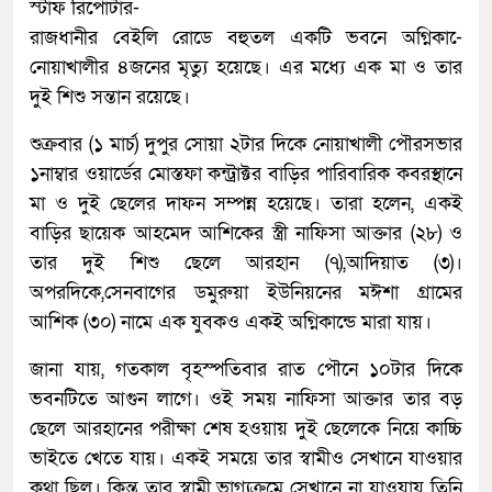
স্টাফ রিপোর্টার-
রাজধানীর বেইলি রোডে বহুতল একটি ভবনে অগ্নিকা-ে
নোয়াখালীর ৪জনের মৃত্যু হয়েছে। এর মধ্যে এক মা ও তার
দুই শিশু সন্তান রয়েছে।
শুক্রবার (১ মার্চ) দুপুর সোয়া ২টার দিকে নোয়াখালী পৌরসভার
১নাম্বার ওয়ার্ডের মোস্তফা কন্ট্রাক্টর বাড়ির পারিবারিক কবরস্থানে
মা ও দুই ছেলের দাফন সম্পন্ন হয়েছে। তারা হলেন, একই
বাড়ির ছায়েক আহমেদ আশিকের স্ত্রী নাফিসা আক্তার (২৮) ও
তার দুই শিশু ছেলে আরহান (৭),আদিয়াত (৩)।
অপরদিকে,সেনবাগের ডমুরুয়া ইউনিয়নের মঈশা গ্রামের
আশিক (৩০) নামে এক যুবকও একই অগ্নিকান্ডে মারা যায়।
জানা যায়, গতকাল বৃহস্পতিবার রাত পৌনে ১০টার দিকে
ভবনটিতে আগুন লাগে। ওই সময় নাফিসা আক্তার তার বড়
ছেলে আরহানের পরীক্ষা শেষ হওয়ায় দুই ছেলেকে নিয়ে কাচ্চি
ভাইতে খেতে যায়। একই সময়ে তার স্বামীও সেখানে যাওয়ার
কথা ছিল। কিন্ত তার স্বামী ভাগ্যক্রমে সেখানে না যাওয়ায় তিনি