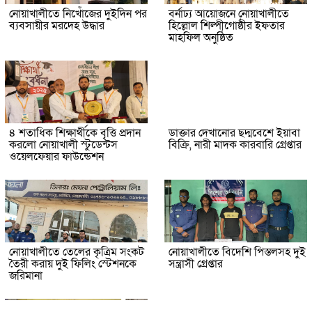
নোয়াখালীতে নিখোঁজের দুইদিন পর
বর্নাঢ্য আয়োজনে নোয়াখালীতে
ব্যবসায়ীর মরদেহ উদ্ধার
হিল্লোল শিল্পীগোষ্ঠীর ইফতার
মাহফিল অনুষ্ঠিত
৪ শতাধিক শিক্ষার্থীকে বৃত্তি প্রদান
ডাক্তার দেখানোর ছদ্মবেশে ইয়াবা
করলো নোয়াখালী স্টুডেন্টস
বিক্রি, নারী মাদক কারবারি গ্রেপ্তার
ওয়েলফেয়ার ফাউন্ডেশন
নোয়াখালীতে তেলের কৃত্রিম সংকট
নোয়াখালীতে বিদেশি পিস্তলসহ দুই
তৈরী করায় দুই ফিলিং স্টেশনকে
সন্ত্রাসী গ্রেপ্তার
জরিমানা