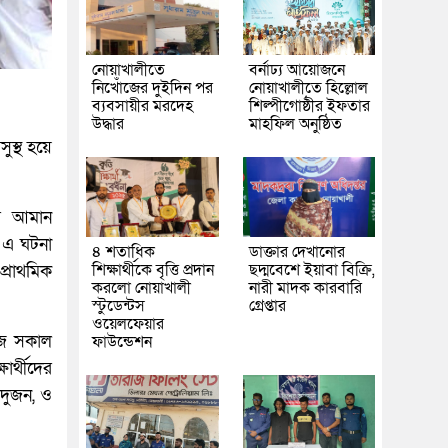
নোয়াখালীতে
বর্নাঢ্য আয়োজনে
নিখোঁজের দুইদিন পর
নোয়াখালীতে হিল্লোল
ব্যবসায়ীর মরদেহ
শিল্পীগোষ্ঠীর ইফতার
উদ্ধার
মাহফিল অনুষ্ঠিত
ুস্থ হয়ে
ের আমান
ল এ ঘটনা
৪ শতাধিক
ডাক্তার দেখানোর
শিক্ষার্থীকে বৃত্তি প্রদান
ছদ্মবেশে ইয়াবা বিক্রি,
প্রাথমিক
করলো নোয়াখালী
নারী মাদক কারবারি
স্টুডেন্টস
গ্রেপ্তার
ওয়েলফেয়ার
 আজ সকাল
ফাউন্ডেশন
ার্থীদের
র দুজন, ও