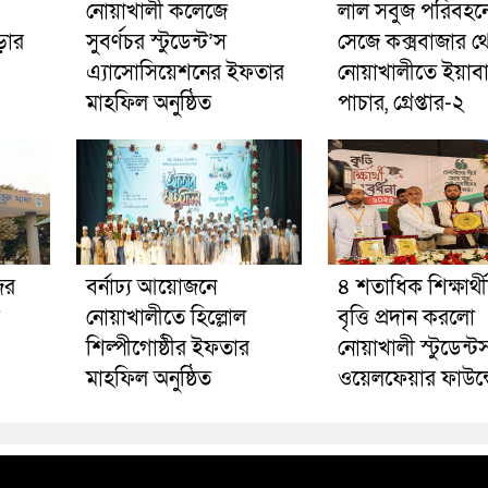
নোয়াখালী কলেজে
লাল সবুজ পরিবহনে 
ড়ার
সুবর্ণচর স্টুডেন্ট’স
সেজে কক্সবাজার থ
এ্যাসোসিয়েশনের ইফতার
নোয়াখালীতে ইয়াব
মাহফিল অনুষ্ঠিত
পাচার, গ্রেপ্তার-২
ের
বর্নাঢ্য আয়োজনে
৪ শতাধিক শিক্ষার্থ
নোয়াখালীতে হিল্লোল
বৃত্তি প্রদান করলো
শিল্পীগোষ্ঠীর ইফতার
নোয়াখালী স্টুডেন্ট
মাহফিল অনুষ্ঠিত
ওয়েলফেয়ার ফাউন্