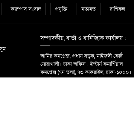
ক্যাম্পাস সংবাদ
প্রযুক্তি
মতামত
রাশিফল
সম্পাদকীয়, বার্তা ও বানিজ্যিক কার্যালয় :
সুম
আমির কমপ্লেক্স, প্রধান সড়ক, মাইজদী কোর্ট
নোয়াখালী। ঢাকা অফিস : ইস্টার্ন কমার্শিয়াল
কমপ্লেক্স (৭ম তলা), ৭৩ কাকরাইল, ঢাকা-১০০০।
মোবাইল : ০১৮১৮৯৬৮৮৪০ ই-মেইল:
newsdailynoakhalibarta@gmail.com