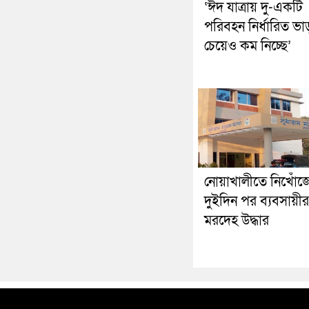
‘ঈদ যাত্রায় দু-একটি
পরিবহন নির্ধারিত ভা
চেয়েও কম নিচ্ছে’
নোয়াখালীতে নিখোঁজ
দুইদিন পর ব্যবসায়ীর
মরদেহ উদ্ধার