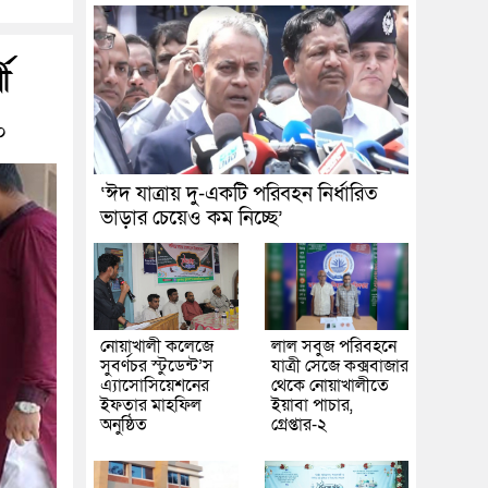
ী
০
‘ঈদ যাত্রায় দু-একটি পরিবহন নির্ধারিত
ভাড়ার চেয়েও কম নিচ্ছে’
নোয়াখালী কলেজে
লাল সবুজ পরিবহনে
সুবর্ণচর স্টুডেন্ট’স
যাত্রী সেজে কক্সবাজার
এ্যাসোসিয়েশনের
থেকে নোয়াখালীতে
ইফতার মাহফিল
ইয়াবা পাচার,
অনুষ্ঠিত
গ্রেপ্তার-২