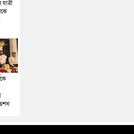
যাত্রী
েকে
া
ীকে
স
ডেশন