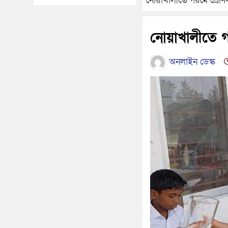
নোয়াখালীতে গরমে শ্রেণিকক
নোয়াখালীতে গরম
অনলাইন ডেস্ক