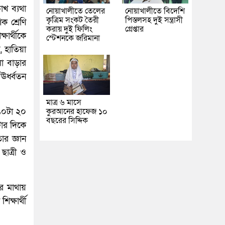
োখ ব্যথা
নোয়াখালীতে তেলের
নোয়াখালীতে বিদেশি
কৃত্রিম সংকট তৈরী
পিস্তলসহ দুই সন্ত্রাসী
ক শ্রেণি
করায় দুই ফিলিং
গ্রেপ্তার
ষার্থীকে
স্টেশনকে জরিমানা
, হাতিয়া
লা বাড়ার
ঊর্ধ্বতন
মাত্র ৬ মাসে
কুরআনের হাফেজ ১০
১০টা ২০
বছরের সিদ্দিক
টার দিকে
র জ্ঞান
ছাত্রী ও
র মাথায়
ক্ষার্থী