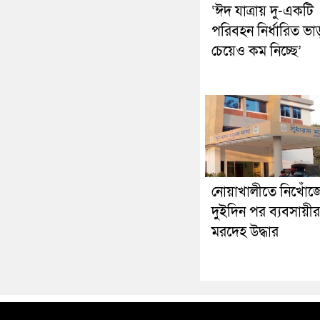
‘ঈদ যাত্রায় দু-একটি
পরিবহন নির্ধারিত ভা
চেয়েও কম নিচ্ছে’
নোয়াখালীতে নিখোঁজ
দুইদিন পর ব্যবসায়ীর
মরদেহ উদ্ধার