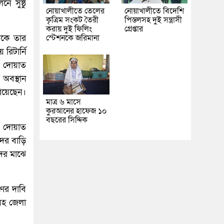
 সুষ্ঠু
নোয়াখালীতে তেলের
নোয়াখালীতে বিদেশি
কৃত্রিম সংকট তৈরী
পিস্তলসহ দুই সন্ত্রাসী
করায় দুই ফিলিং
গ্রেপ্তার
েকে তার
স্টেশনকে জরিমানা
রিটার্নি
ি। দোয়াত
 অবস্থান
রিয়েছেন।
মাত্র ৬ মাসে
কুরআনের হাফেজ ১০
বছরের সিদ্দিক
ে দোয়াত
দের বাড়ি
দের মাঝে
ণের দাবি
কসহ জেলা