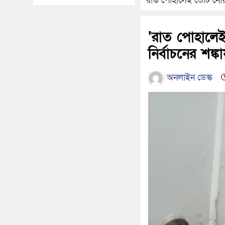
‘রাত পোহালেই ভোট নোয়াখাল
‘রাত পোহালেই
নির্বাচনের শঙ্ক
অনলাইন ডেস্ক