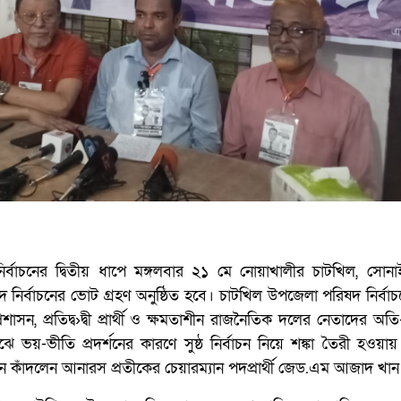
র্বাচনের দ্বিতীয় ধাপে মঙ্গলবার ২১ মে নোয়াখালীর চাটখিল, সোনা
ির্বাচনের ভোট গ্রহণ অনুষ্ঠিত হবে। চাটখিল উপজেলা পরিষদ নির্বাচনে
্রশাসন, প্রতিদ্ব›দ্বী প্রার্থী ও ক্ষমতাশীন রাজনৈতিক দলের নেতাদের অত
য়-ভীতি প্রদর্শনের কারণে সুষ্ঠ নির্বাচন নিয়ে শঙ্কা তৈরী হওয়ায়
ে কাঁদলেন আনারস প্রতীকের চেয়ারম্যান পদপ্রার্থী জেড.এম আজাদ খান