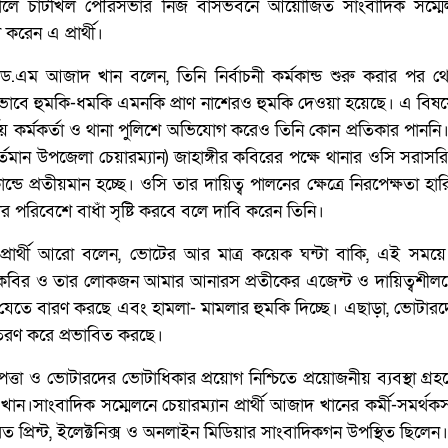
ালে চাটখিল পৌরসভার নিজ বাসভবনে আয়োজিত সাংবাদিক সম্মেলনে
শ করেন এ প্রার্থী।
ড.এম আজাদ খান বলেন, তিনি নির্বাচনী কর্মকান্ড শুরু করার পর থ
িন্নভাবে হুমকি-ধমকি এমনকি প্রাণ নাশেরও হুমকি দেওয়া হয়েছে। এ বিষয়ে 
র্নিয় কর্মকর্তা ও থানা পুলিশে অভিযোগ করেও তিনি কোন প্রতিকার পানন
(বর্তমান উপজেলা চেয়ারম্যান) জাহাঙ্গীর কবিরের পক্ষে থানার ওসি সরাসরি
ন্ডে প্রতীয়মান হচ্ছে। ওসি তার দায়িত্ব পালনের ক্ষেত্রে নিরপেক্ষতা হা
টের পরিবেশে বাধাঁ সৃষ্টি করবে বলে দাবি করেন তিনি।
্রার্থী আরো বলেন, ভোটের আর মাত্র কয়েক ঘন্টা বাকি, এই সময়
্গীর কবির ও তার লোকজন আমার আনারস প্রতীকের এজেন্ট ও দায়িত্বশীল
ে যেতে বারণ করছে এবং হামলা- মামলার হুমকি দিচ্ছে। এছাড়া, ভোটার
িতরণ করে প্রভাবিত করছে।
িরাপত্তা ও ভোটারদের ভোটাধিকার প্রয়োগ নিশ্চিতে প্রয়োজনীয় ব্যবস্থা গ্রহ
।সাংবাদিক সম্মেলনে চেয়ারম্যান প্রার্থী আজাদ খানের কর্মী-সমর্থ
ত প্রিন্ট, ইলেক্টনিক্স ও অনলাইন মিডিয়ার সাংবাদিকগন উপস্থিত ছিলেন।