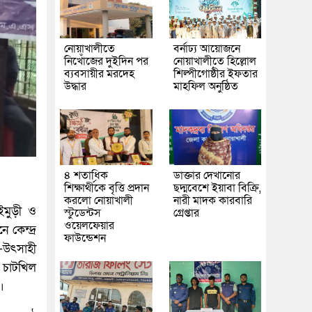
নোয়াখালীতে
বর্নাঢ্য আয়োজনে
নিখোঁজের দুইদিন পর
নোয়াখালীতে হিল্লোল
ব্যবসায়ীর মরদেহ
শিল্পীগোষ্ঠীর ইফতার
উদ্ধার
মাহফিল অনুষ্ঠিত
৪ শতাধিক
ডাক্তার দেখানোর
শিক্ষার্থীকে বৃত্তি প্রদান
ছদ্মবেশে ইয়াবা বিক্রি,
করলো নোয়াখালী
নারী মাদক কারবারি
ইমুড়ী ও
স্টুডেন্টস
গ্রেপ্তার
ওয়েলফেয়ার
 কেন্দ্র
ফাউন্ডেশন
ি-উৎসাহী
 চাটখিল
।