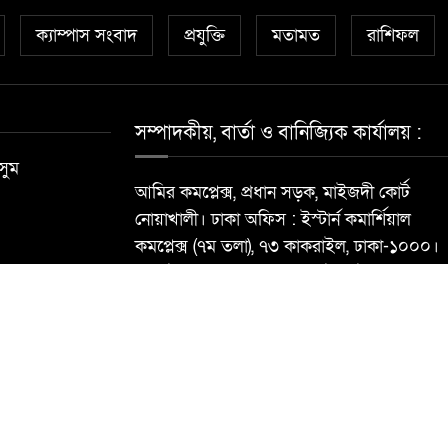
ক্যাম্পাস সংবাদ
প্রযুক্তি
মতামত
রাশিফল
সম্পাদকীয়, বার্তা ও বানিজ্যিক কার্যালয় :
সুম
আমির কমপ্লেক্স, প্রধান সড়ক, মাইজদী কোর্ট
নোয়াখালী। ঢাকা অফিস : ইস্টার্ন কমার্শিয়াল
কমপ্লেক্স (৭ম তলা), ৭৩ কাকরাইল, ঢাকা-১০০০।
মোবাইল : ০১৮১৮৯৬৮৮৪০ ই-মেইল:
newsdailynoakhalibarta@gmail.com