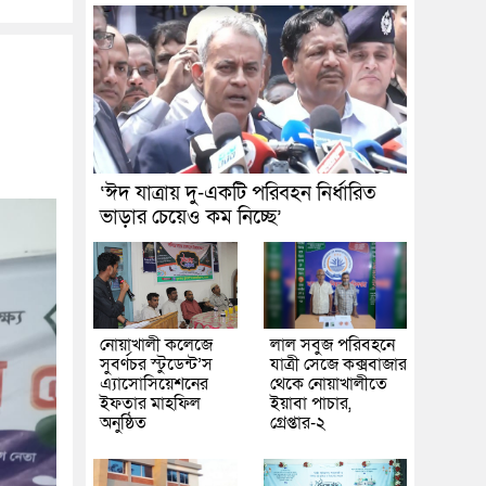
‘ঈদ যাত্রায় দু-একটি পরিবহন নির্ধারিত
ভাড়ার চেয়েও কম নিচ্ছে’
নোয়াখালী কলেজে
লাল সবুজ পরিবহনে
সুবর্ণচর স্টুডেন্ট’স
যাত্রী সেজে কক্সবাজার
এ্যাসোসিয়েশনের
থেকে নোয়াখালীতে
ইফতার মাহফিল
ইয়াবা পাচার,
অনুষ্ঠিত
গ্রেপ্তার-২