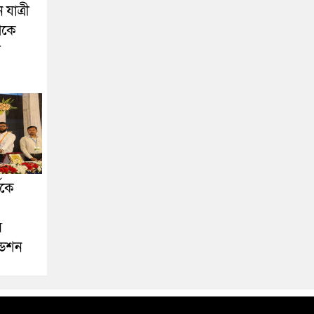
যাত্রী
েকে
া
ীকে
স
ডেশন