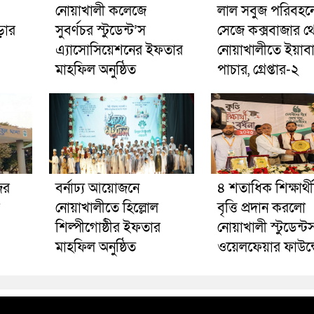
নোয়াখালী কলেজে
লাল সবুজ পরিবহনে 
ড়ার
সুবর্ণচর স্টুডেন্ট’স
সেজে কক্সবাজার থ
এ্যাসোসিয়েশনের ইফতার
নোয়াখালীতে ইয়াব
মাহফিল অনুষ্ঠিত
পাচার, গ্রেপ্তার-২
ের
বর্নাঢ্য আয়োজনে
৪ শতাধিক শিক্ষার্থ
নোয়াখালীতে হিল্লোল
বৃত্তি প্রদান করলো
শিল্পীগোষ্ঠীর ইফতার
নোয়াখালী স্টুডেন্ট
মাহফিল অনুষ্ঠিত
ওয়েলফেয়ার ফাউন্