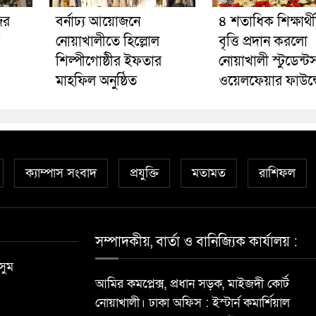
ের
বর্নাঢ্য আয়োজনে
৪ শতাধিক শিক্ষার্থ
নোয়াখালীতে হিল্লোল
বৃত্তি প্রদান করলো
শিল্পীগোষ্ঠীর ইফতার
নোয়াখালী স্টুডেন্ট
মাহফিল অনুষ্ঠিত
ওয়েলফেয়ার ফাউন্
ক্যাম্পাস সংবাদ
প্রযুক্তি
মতামত
রাশিফল
সম্পাদকীয়, বার্তা ও বানিজ্যিক কার্যালয় :
সুম
আমির কমপ্লেক্স, প্রধান সড়ক, মাইজদী কোর্ট
নোয়াখালী। ঢাকা অফিস : ইস্টার্ন কমার্শিয়াল