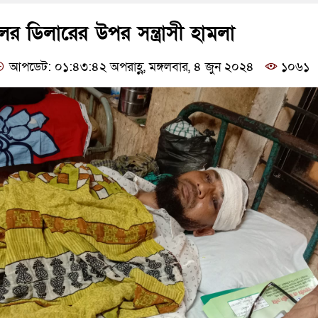
র ডিলারের উপর সন্ত্রাসী হামলা
আপডেট: ০১:৪৩:৪২ অপরাহ্ণ, মঙ্গলবার, ৪ জুন ২০২৪
১০৬১