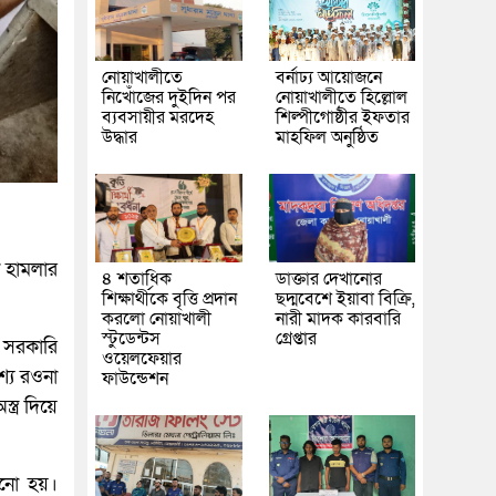
নোয়াখালীতে
বর্নাঢ্য আয়োজনে
নিখোঁজের দুইদিন পর
নোয়াখালীতে হিল্লোল
ব্যবসায়ীর মরদেহ
শিল্পীগোষ্ঠীর ইফতার
উদ্ধার
মাহফিল অনুষ্ঠিত
 হামলার
৪ শতাধিক
ডাক্তার দেখানোর
শিক্ষার্থীকে বৃত্তি প্রদান
ছদ্মবেশে ইয়াবা বিক্রি,
করলো নোয়াখালী
নারী মাদক কারবারি
স্টুডেন্টস
গ্রেপ্তার
 সরকারি
ওয়েলফেয়ার
্যে রওনা
ফাউন্ডেশন
্র দিয়ে
রানো হয়।