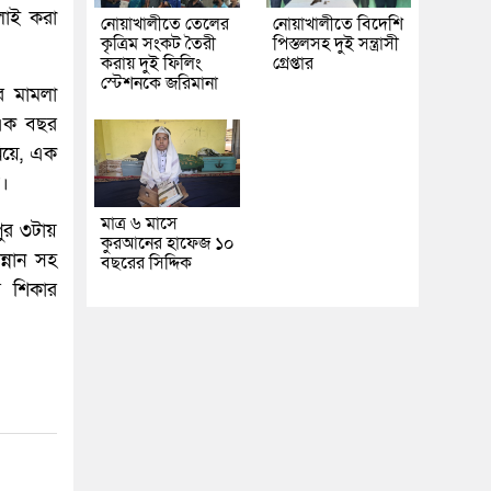
লাই করা
নোয়াখালীতে তেলের
নোয়াখালীতে বিদেশি
কৃত্রিম সংকট তৈরী
পিস্তলসহ দুই সন্ত্রাসী
করায় দুই ফিলিং
গ্রেপ্তার
স্টেশনকে জরিমানা
র মামলা
 এক বছর
য়ে, এক
য়।
মাত্র ৬ মাসে
ুর ৩টায়
কুরআনের হাফেজ ১০
ন্নান সহ
বছরের সিদ্দিক
র শিকার