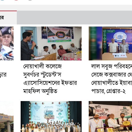
বর
নোয়াখালী কলেজে
লাল সবুজ পরিবহনে 
ড়ার
সুবর্ণচর স্টুডেন্ট’স
সেজে কক্সবাজার থ
এ্যাসোসিয়েশনের ইফতার
নোয়াখালীতে ইয়াব
মাহফিল অনুষ্ঠিত
পাচার, গ্রেপ্তার-২