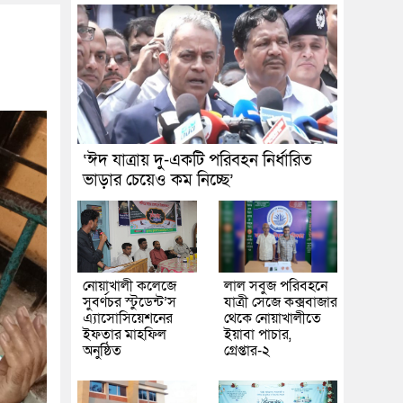
‘ঈদ যাত্রায় দু-একটি পরিবহন নির্ধারিত
ভাড়ার চেয়েও কম নিচ্ছে’
নোয়াখালী কলেজে
লাল সবুজ পরিবহনে
সুবর্ণচর স্টুডেন্ট’স
যাত্রী সেজে কক্সবাজার
এ্যাসোসিয়েশনের
থেকে নোয়াখালীতে
ইফতার মাহফিল
ইয়াবা পাচার,
অনুষ্ঠিত
গ্রেপ্তার-২