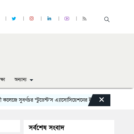
ক্ষা
অন্যান্য
×
ুবর্ণচর স্টুডেন্ট’স এ্যাসোসিয়েশনের ইফতার মাহফিল অনুষ্ঠিত
ল
সর্বশেষ সংবাদ