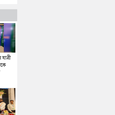
যাত্রী
েকে
া