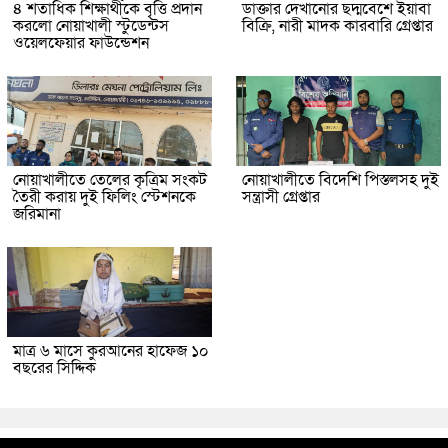
৪ শতাধিক শিক্ষার্থীকে বৃত্তি প্রদান
ডাক্তার দেখানোর ছদ্মবেশে ইয়াবা
করলো নোয়াখালী স্টুডেন্টস
বিক্রি, নারী মাদক কারবারি গ্রেপ্তার
ওয়েলফেয়ার ফাউন্ডেশন
নোয়াখালীতে তেলের কৃত্রিম সংকট
নোয়াখালীতে বিদেশি পিস্তলসহ দুই
তৈরী করায় দুই ফিলিং স্টেশনকে
সন্ত্রাসী গ্রেপ্তার
জরিমানা
মাত্র ৬ মাসে কুরআনের হাফেজ ১০
বছরের সিদ্দিক