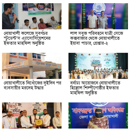
নোয়াখালী কলেজে সুবর্ণচর
লাল সবুজ পরিবহনে যাত্রী সেজে
স্টুডেন্ট’স এ্যাসোসিয়েশনের
কক্সবাজার থেকে নোয়াখালীতে
ইফতার মাহফিল অনুষ্ঠিত
ইয়াবা পাচার, গ্রেপ্তার-২
নোয়াখালীতে নিখোঁজের দুইদিন পর
বর্নাঢ্য আয়োজনে নোয়াখালীতে
ব্যবসায়ীর মরদেহ উদ্ধার
হিল্লোল শিল্পীগোষ্ঠীর ইফতার
মাহফিল অনুষ্ঠিত