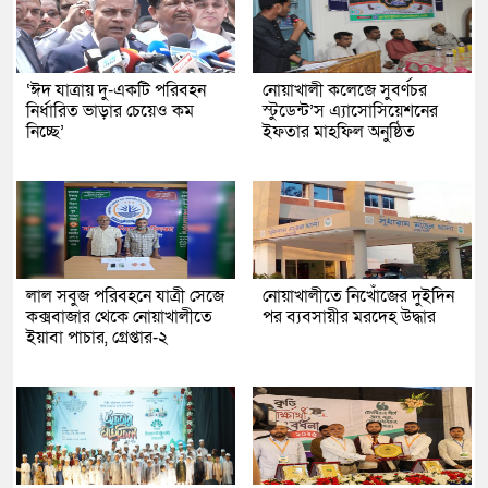
‘ঈদ যাত্রায় দু-একটি পরিবহন
নোয়াখালী কলেজে সুবর্ণচর
নির্ধারিত ভাড়ার চেয়েও কম
স্টুডেন্ট’স এ্যাসোসিয়েশনের
নিচ্ছে’
ইফতার মাহফিল অনুষ্ঠিত
লাল সবুজ পরিবহনে যাত্রী সেজে
নোয়াখালীতে নিখোঁজের দুইদিন
কক্সবাজার থেকে নোয়াখালীতে
পর ব্যবসায়ীর মরদেহ উদ্ধার
ইয়াবা পাচার, গ্রেপ্তার-২