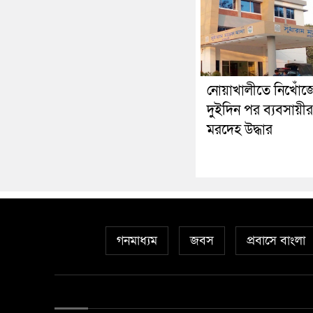
নোয়াখালীতে নিখোঁজ
দুইদিন পর ব্যবসায়ীর
মরদেহ উদ্ধার
গনমাধ্যম
জবস
প্রবাসে বাংলা