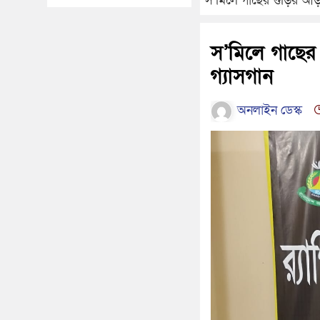
স’মিলে গাছের গুড়ির আড়
স’মিলে গাছের
গ্যাসগান
অনলাইন ডেস্ক