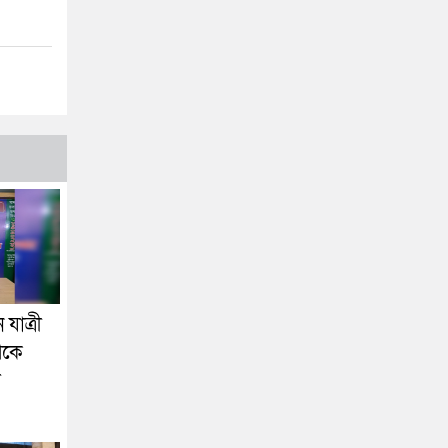
যাত্রী
েকে
া