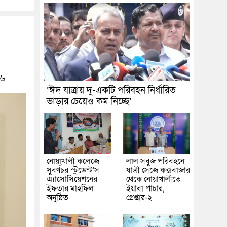
৬
‘ঈদ যাত্রায় দু-একটি পরিবহন নির্ধারিত
ভাড়ার চেয়েও কম নিচ্ছে’
নোয়াখালী কলেজে
লাল সবুজ পরিবহনে
সুবর্ণচর স্টুডেন্ট’স
যাত্রী সেজে কক্সবাজার
এ্যাসোসিয়েশনের
থেকে নোয়াখালীতে
ইফতার মাহফিল
ইয়াবা পাচার,
অনুষ্ঠিত
গ্রেপ্তার-২