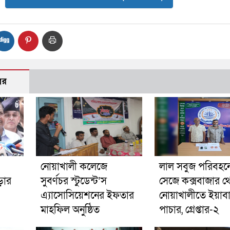
বর
নোয়াখালী কলেজে
লাল সবুজ পরিবহনে 
ড়ার
সুবর্ণচর স্টুডেন্ট’স
সেজে কক্সবাজার থ
এ্যাসোসিয়েশনের ইফতার
নোয়াখালীতে ইয়াব
মাহফিল অনুষ্ঠিত
পাচার, গ্রেপ্তার-২