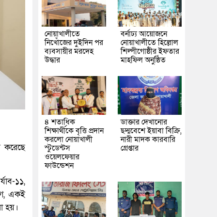
নোয়াখালীতে
বর্নাঢ্য আয়োজনে
নিখোঁজের দুইদিন পর
নোয়াখালীতে হিল্লোল
ব্যবসায়ীর মরদেহ
শিল্পীগোষ্ঠীর ইফতার
উদ্ধার
মাহফিল অনুষ্ঠিত
৪ শতাধিক
ডাক্তার দেখানোর
শিক্ষার্থীকে বৃত্তি প্রদান
ছদ্মবেশে ইয়াবা বিক্রি,
করলো নোয়াখালী
নারী মাদক কারবারি
র করেছে
স্টুডেন্টস
গ্রেপ্তার
ওয়েলফেয়ার
ফাউন্ডেশন
্যাব-১১,
গে, একই
রা হয়।