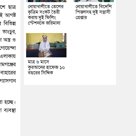
নোয়াখালীতে তেলের
নোয়াখালীতে বিদেশি
ে ছাত্র
কৃত্রিম সংকট তৈরী
পিস্তলসহ দুই সন্ত্রাসী
৫ই আগষ্ট
করায় দুই ফিলিং
গ্রেপ্তার
স্টেশনকে জরিমানা
 বিভিন্ন
 ভাংচুর,
অস্ত্র ও
গোয়েন্দা
া এলাকায়
মাত্র ৬ মাসে
মগঞ্জের
কুরআনের হাফেজ ১০
 বাহারের
বছরের সিদ্দিক
গ্যাসগান
া হচ্ছে।
ব্যবস্থা