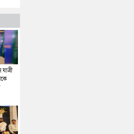
যাত্রী
েকে
া