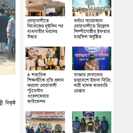
নোয়াখালীতে
বর্নাঢ্য আয়োজনে
নিখোঁজের দুইদিন পর
নোয়াখালীতে হিল্লোল
ব্যবসায়ীর মরদেহ
শিল্পীগোষ্ঠীর ইফতার
উদ্ধার
মাহফিল অনুষ্ঠিত
৪ শতাধিক
ডাক্তার দেখানোর
শিক্ষার্থীকে বৃত্তি প্রদান
ছদ্মবেশে ইয়াবা বিক্রি,
করলো নোয়াখালী
নারী মাদক কারবারি
স্টুডেন্টস
গ্রেপ্তার
ওয়েলফেয়ার
ফাউন্ডেশন
 নিকৃষ্ট