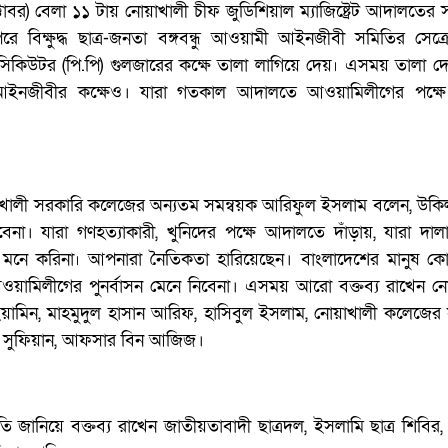
োবর) বেলা ১১ টায় নোয়াখালী চীফ জুডিশিয়াল ম্যাজিষ্ট্রেট আদালতের
রে বিক্ষুদ্ধ ছাত্র-জনতা বঙ্গবন্ধু আওয়ামী আইনজীবী সমিতির সেক্
সিকিউটর (পি.পি) গুলজারের কক্ষে তালা লাগিয়ে দেয়৷ এসময় তালা দ
নজীবীর কক্ষেও। যারা গতকাল আদালতে আওয়ামিলীগের পক্ষে শ
াখালী সরকারি কলেজের অন্যতম সমন্বয়ক আরিফুল ইসলাম বলেন, উকি
না। যারা গণহত্যাকারী, খুনিদের পক্ষে আদালতে দাঁড়ায়, যারা দাল
 মনে করিনা৷ আপনারা নৈতিকতা হারিয়েছেন। বাংলাদেশের মানুষ ক
লীগ আওয়ামিলীগের পুনর্বাসন মেনে নিবেনা। এসময় আরো বক্তব্য রাখেন নো
য়ামিন, মাহমুদুল হাসান আরিফ, হাসিবুল ইসলাম, নোয়াখালী কলেজের 
ু সুফিয়ান, আফসার বিন আজিজ।
 জানিয়ে বক্তব্য রাখেন জাতীয়তাবাদী ছাত্রদল, ইসলামি ছাত্র শিবির