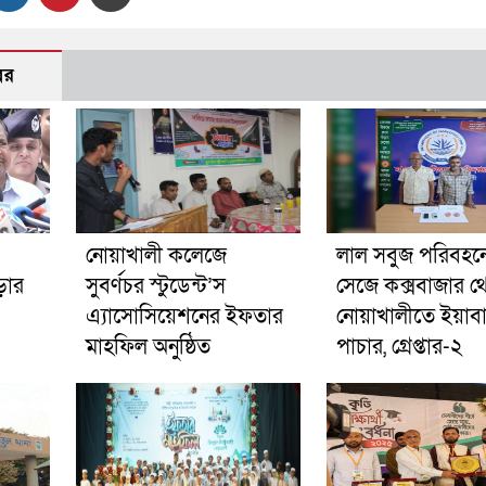
বর
নোয়াখালী কলেজে
লাল সবুজ পরিবহনে 
ড়ার
সুবর্ণচর স্টুডেন্ট’স
সেজে কক্সবাজার থ
এ্যাসোসিয়েশনের ইফতার
নোয়াখালীতে ইয়াব
মাহফিল অনুষ্ঠিত
পাচার, গ্রেপ্তার-২