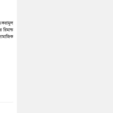
একরামুল
 রিমান্ড
 সামাজিক