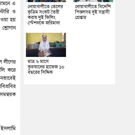
 সামনে এ
নোয়াখালীতে তেলের
নোয়াখালীতে বিদেশি
রেটারি ও
কৃত্রিম সংকট তৈরী
পিস্তলসহ দুই সন্ত্রাসী
করায় দুই ফিলিং
গ্রেপ্তার
েওয়া হয়
স্টেশনকে জরিমানা
্লোগান
মাত্র ৬ মাসে
ল লীগের
কুরআনের হাফেজ ১০
ালি করে
বছরের সিদ্দিক
োনভাবেই
বিপ্রবির
সমন্বয়ক
, ইসলামি