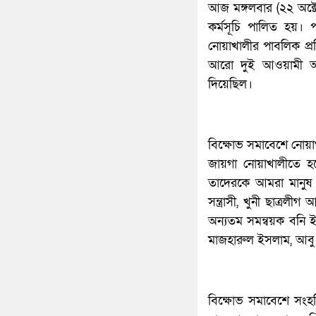
আজ মঙ্গলবার (২২ অক্ট
কর্মসূচি পালিত হয়। প
নোয়াখালীর পাবলিক প্র
আরো দুই আওয়ামী আই
দিয়েছিল।
বিক্ষোভ সমাবেশে নোয়
জায়গা নোয়াখালীতে হবে
তাদেরকে আমরা মানুষ
সন্ত্রাসী, খুনী ছাত্র
অন্যতম সমন্বয়ক বনি ই
মাজহারুল ইসলাম, আব
বিক্ষোভ সমাবেশে সংহতি