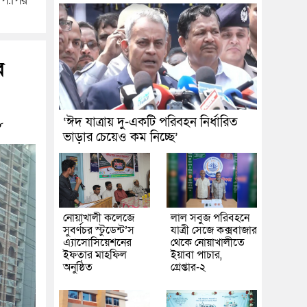
পি.পির
র
‘ঈদ যাত্রায় দু-একটি পরিবহন নির্ধারিত
৮
ভাড়ার চেয়েও কম নিচ্ছে’
নোয়াখালী কলেজে
লাল সবুজ পরিবহনে
সুবর্ণচর স্টুডেন্ট’স
যাত্রী সেজে কক্সবাজার
এ্যাসোসিয়েশনের
থেকে নোয়াখালীতে
ইফতার মাহফিল
ইয়াবা পাচার,
অনুষ্ঠিত
গ্রেপ্তার-২