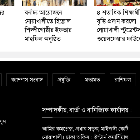
ের
বর্নাঢ্য আয়োজনে
৪ শতাধিক শিক্ষার্থ
নোয়াখালীতে হিল্লোল
বৃত্তি প্রদান করলো
শিল্পীগোষ্ঠীর ইফতার
নোয়াখালী স্টুডেন্ট
মাহফিল অনুষ্ঠিত
ওয়েলফেয়ার ফাউন্
ক্যাম্পাস সংবাদ
প্রযুক্তি
মতামত
রাশিফল
সম্পাদকীয়, বার্তা ও বানিজ্যিক কার্যালয় :
সুম
আমির কমপ্লেক্স, প্রধান সড়ক, মাইজদী কোর্ট
নোয়াখালী। ঢাকা অফিস : ইস্টার্ন কমার্শিয়াল