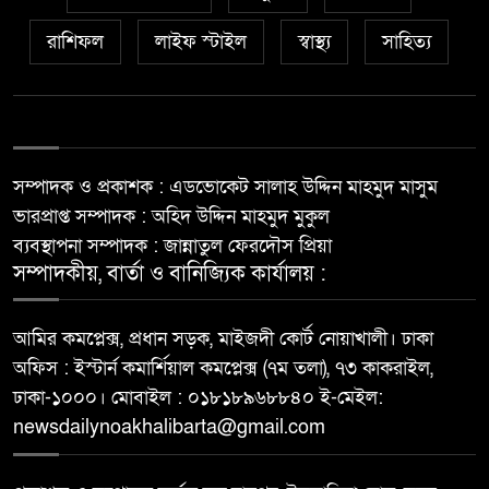
রাশিফল
লাইফ স্টাইল
স্বাস্থ্য
সাহিত্য
সম্পাদক ও প্রকাশক : এডভোকেট সালাহ উদ্দিন মাহমুদ মাসুম
ভারপ্রাপ্ত সম্পাদক : অহিদ উদ্দিন মাহমুদ মুকুল
ব্যবস্থাপনা সম্পাদক : জান্নাতুল ফেরদৌস প্রিয়া
সম্পাদকীয়, বার্তা ও বানিজ্যিক কার্যালয় :
আমির কমপ্লেক্স, প্রধান সড়ক, মাইজদী কোর্ট নোয়াখালী। ঢাকা
অফিস : ইস্টার্ন কমার্শিয়াল কমপ্লেক্স (৭ম তলা), ৭৩ কাকরাইল,
ঢাকা-১০০০। মোবাইল : ০১৮১৮৯৬৮৮৪০ ই-মেইল:
newsdailynoakhalibarta@gmail.com