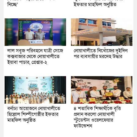
নিচ্ছে’
ইফতার মাহফিল অনুষ্ঠিত
লাল সবুজ পরিবহনে যাত্রী সেজে
নোয়াখালীতে নিখোঁজের দুইদিন
কক্সবাজার থেকে নোয়াখালীতে
পর ব্যবসায়ীর মরদেহ উদ্ধার
ইয়াবা পাচার, গ্রেপ্তার-২
বর্নাঢ্য আয়োজনে নোয়াখালীতে
৪ শতাধিক শিক্ষার্থীকে বৃত্তি
হিল্লোল শিল্পীগোষ্ঠীর ইফতার
প্রদান করলো নোয়াখালী
মাহফিল অনুষ্ঠিত
স্টুডেন্টস ওয়েলফেয়ার
ফাউন্ডেশন