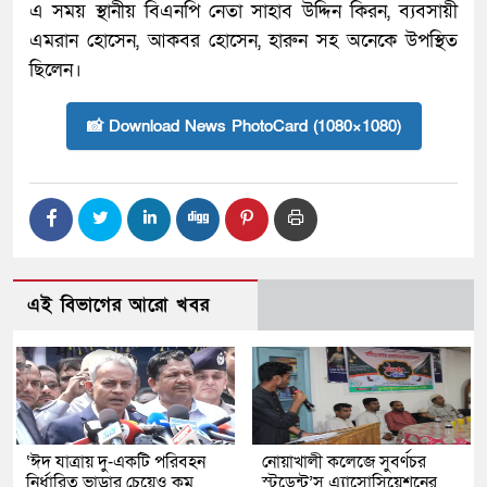
এ সময় স্থানীয় বিএনপি নেতা সাহাব উদ্দিন কিরন, ব্যবসায়ী
এমরান হোসেন, আকবর হোসেন, হারুন সহ অনেকে উপস্থিত
ছিলেন।
📸 Download News PhotoCard (1080×1080)
এই বিভাগের আরো খবর
‘ঈদ যাত্রায় দু-একটি পরিবহন
নোয়াখালী কলেজে সুবর্ণচর
নির্ধারিত ভাড়ার চেয়েও কম
স্টুডেন্ট’স এ্যাসোসিয়েশনের