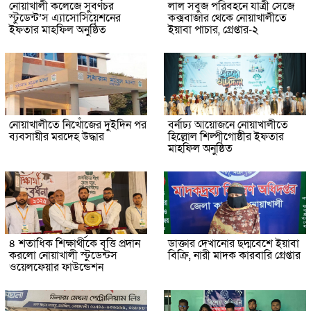
নোয়াখালী কলেজে সুবর্ণচর
লাল সবুজ পরিবহনে যাত্রী সেজে
স্টুডেন্ট’স এ্যাসোসিয়েশনের
কক্সবাজার থেকে নোয়াখালীতে
ইফতার মাহফিল অনুষ্ঠিত
ইয়াবা পাচার, গ্রেপ্তার-২
নোয়াখালীতে নিখোঁজের দুইদিন পর
বর্নাঢ্য আয়োজনে নোয়াখালীতে
ব্যবসায়ীর মরদেহ উদ্ধার
হিল্লোল শিল্পীগোষ্ঠীর ইফতার
মাহফিল অনুষ্ঠিত
৪ শতাধিক শিক্ষার্থীকে বৃত্তি প্রদান
ডাক্তার দেখানোর ছদ্মবেশে ইয়াবা
করলো নোয়াখালী স্টুডেন্টস
বিক্রি, নারী মাদক কারবারি গ্রেপ্তার
ওয়েলফেয়ার ফাউন্ডেশন