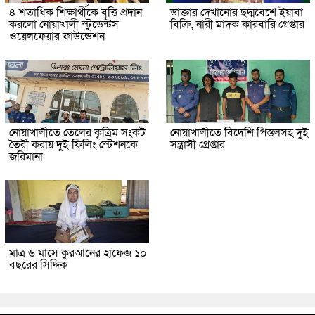
৪ শতাধিক শিক্ষার্থীকে বৃত্তি প্রদান
ডাক্তার দেখানোর ছদ্মবেশে ইয়াবা
করলো নোয়াখালী স্টুডেন্টস
বিক্রি, নারী মাদক কারবারি গ্রেপ্তার
ওয়েলফেয়ার ফাউন্ডেশন
নোয়াখালীতে তেলের কৃত্রিম সংকট
নোয়াখালীতে বিদেশি পিস্তলসহ দুই
তৈরী করায় দুই ফিলিং স্টেশনকে
সন্ত্রাসী গ্রেপ্তার
জরিমানা
মাত্র ৬ মাসে কুরআনের হাফেজ ১০
বছরের সিদ্দিক