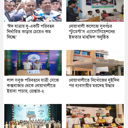
‘ঈদ যাত্রায় দু-একটি পরিবহন
নোয়াখালী কলেজে সুবর্ণচর
নির্ধারিত ভাড়ার চেয়েও কম
স্টুডেন্ট’স এ্যাসোসিয়েশনের
নিচ্ছে’
ইফতার মাহফিল অনুষ্ঠিত
লাল সবুজ পরিবহনে যাত্রী সেজে
নোয়াখালীতে নিখোঁজের দুইদিন
কক্সবাজার থেকে নোয়াখালীতে
পর ব্যবসায়ীর মরদেহ উদ্ধার
ইয়াবা পাচার, গ্রেপ্তার-২