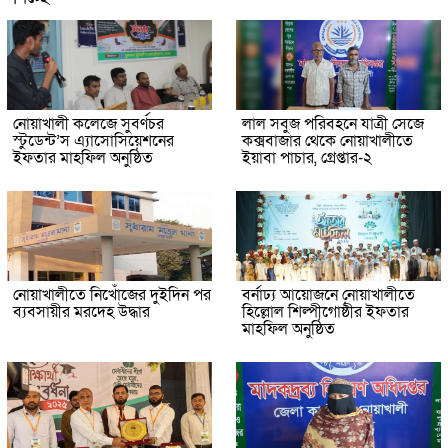
নোয়াখালী কলেজে সুবর্ণচর
লাল সবুজ পরিবহনে যাত্রী সেজে
স্টুডেন্ট’স এ্যাসোসিয়েশনের
কক্সবাজার থেকে নোয়াখালীতে
ইফতার মাহফিল অনুষ্ঠিত
ইয়াবা পাচার, গ্রেপ্তার-২
নোয়াখালীতে নিখোঁজের দুইদিন পর
বর্নাঢ্য আয়োজনে নোয়াখালীতে
ব্যবসায়ীর মরদেহ উদ্ধার
হিল্লোল শিল্পীগোষ্ঠীর ইফতার
মাহফিল অনুষ্ঠিত