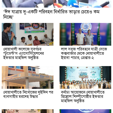
‘ঈদ যাত্রায় দু-একটি পরিবহন নির্ধারিত ভাড়ার চেয়েও কম
নিচ্ছে’
নোয়াখালী কলেজে সুবর্ণচর
লাল সবুজ পরিবহনে যাত্রী সেজে
স্টুডেন্ট’স এ্যাসোসিয়েশনের
কক্সবাজার থেকে নোয়াখালীতে
ইফতার মাহফিল অনুষ্ঠিত
ইয়াবা পাচার, গ্রেপ্তার-২
নোয়াখালীতে নিখোঁজের দুইদিন পর
বর্নাঢ্য আয়োজনে নোয়াখালীতে
ব্যবসায়ীর মরদেহ উদ্ধার
হিল্লোল শিল্পীগোষ্ঠীর ইফতার
মাহফিল অনুষ্ঠিত