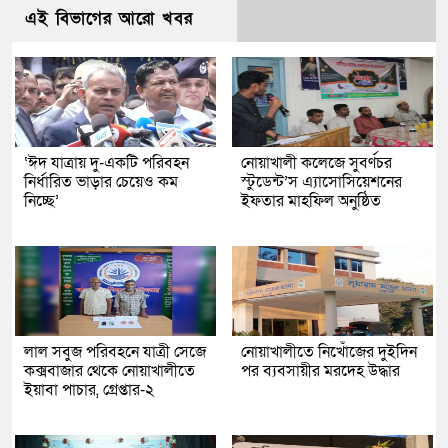
এই বিভাগের আরো খবর
‘ঈদ যাত্রায় দু-একটি পরিবহন
নোয়াখালী কলেজে সুবর্ণচর
নির্ধারিত ভাড়ার চেয়েও কম
স্টুডেন্ট’স এ্যাসোসিয়েশনের
নিচ্ছে’
ইফতার মাহফিল অনুষ্ঠিত
লাল সবুজ পরিবহনে যাত্রী সেজে
নোয়াখালীতে নিখোঁজের দুইদিন
কক্সবাজার থেকে নোয়াখালীতে
পর ব্যবসায়ীর মরদেহ উদ্ধার
ইয়াবা পাচার, গ্রেপ্তার-২