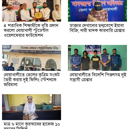
৪ শতাধিক শিক্ষার্থীকে বৃত্তি প্রদান
ডাক্তার দেখানোর ছদ্মবেশে ইয়াবা
করলো নোয়াখালী স্টুডেন্টস
বিক্রি, নারী মাদক কারবারি গ্রেপ্তার
ওয়েলফেয়ার ফাউন্ডেশন
নোয়াখালীতে তেলের কৃত্রিম সংকট
নোয়াখালীতে বিদেশি পিস্তলসহ দুই
তৈরী করায় দুই ফিলিং স্টেশনকে
সন্ত্রাসী গ্রেপ্তার
জরিমানা
মাত্র ৬ মাসে কুরআনের হাফেজ ১০