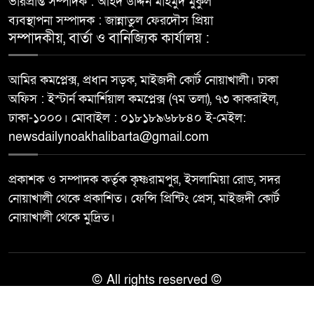
ভারপ্রাপ্ত সম্পাদক : অহিদ উদ্দিন মাহমুদ মুকুল
ব্যবস্থাপনা সম্পাদক : জান্নাতুল ফেরদৌস প্রিয়া
সম্পাদকীয়, বার্তা ও বানিজ্যিক কার্যালয় :
আমির কমপ্লেক্স, প্রধান সড়ক, মাইজদী কোর্ট নোয়াখালী। ঢাকা
অফিস : ইস্টার্ন কমার্শিয়াল কমপ্লেক্স (৭ম তলা), ৭৩ কাকরাইল,
ঢাকা-১০০০। মোবাইল : ০১৮১৮৯৬৮৮৪০ ই-মেইল:
newsdailynoakhalibarta@gmail.com
প্রকাশক ও সম্পাদক কর্তৃক কৃষ্ণরামপুর, ইসলামিয়া রোড, সদর
নোয়াখালী থেকে প্রকাশিত। ফেন্সি প্রিন্টিং প্রেস, মাইজদী কোর্ট
নোয়াখালী থেকে মুদ্রিত।
© All rights reserved ©
Best Web Design By
Trust Soft BD