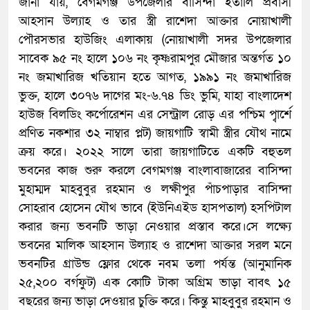
জানা যায়, বেগমগঞ্জ উপজেলার বাসিন্দা ইতালি প্রবাসী
আহসান উল্যাহ ও তার স্ত্রী রাশেদা আক্তার নোয়াখালী
পৌরসভার হাউজিং এলাকায় (নোয়াখালী সদর উপজেলার
সাবেক ৯৫ নং হালে ১০৬ নং কৃষ্ণরামপুর মৌজার অন্তর্গত ১০
নং জমাখারিজ খতিয়ান হতে আগত, ১৯৯১ নং জমাখারিজ
ভুক্ত, হালে ৩০৭৬ দাগের মং-৬.৭৪ ডিং ভুমি, যাহা বাংলাদেশ
হাউজ বিলডিং কর্পোরেশন এর সেন্ট্রাল রোড় এর পশ্চিম প্বার্শে
প্রণিত নকশার ৩২ নাম্বার প্লট) জায়গাটি স্বামী স্ত্রীর যৌথ নামে
ক্রয় করে। ২০২২ সালে তারা জায়গাটিতে একটি বহুতল
ভবনের কাজ শুরু করলে বেগমগঞ্জ বাংলাবাজারের বাসিন্দা
মুহাম্মদ মাহবুবুর রহমান ও লক্ষীপুর পাঁচপাড়ার বাসিন্দা
সোহরাব হোসেন যৌথ ভাবে (ইউনিএইড হাসপতাল) হসপিটাল
করার জন্য ভবনটি ভাড়া নেওয়ার প্রস্তাব করে।সে লক্ষ্যে
ভবনের মালিক আহসান উল্যাহ ও রাশেদা আক্তার সরল মনে
ভবনটির গ্রাউন্ড ফ্লোর থেকে নবম তলা পর্যন্ত (আনুমানিক
২৫,২০০ বর্গফুট) এক কোটি টাকা অগ্রিম ভাড়া বাবৎ ১৫
বছরের জন্য ভাড়া দেওয়ার চুক্তি করে। কিন্তু মাহবুবুর রহমান ও