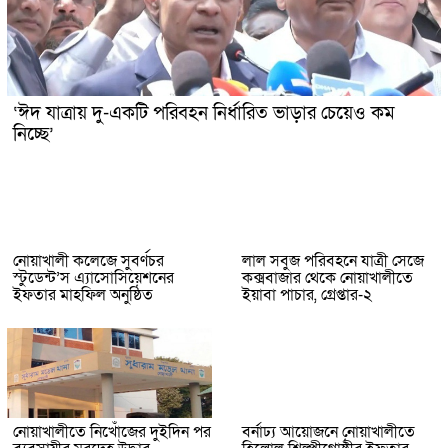
‘ঈদ যাত্রায় দু-একটি পরিবহন নির্ধারিত ভাড়ার চেয়েও কম
নিচ্ছে’
নোয়াখালী কলেজে সুবর্ণচর
লাল সবুজ পরিবহনে যাত্রী সেজে
স্টুডেন্ট’স এ্যাসোসিয়েশনের
কক্সবাজার থেকে নোয়াখালীতে
ইফতার মাহফিল অনুষ্ঠিত
ইয়াবা পাচার, গ্রেপ্তার-২
নোয়াখালীতে নিখোঁজের দুইদিন পর
বর্নাঢ্য আয়োজনে নোয়াখালীতে