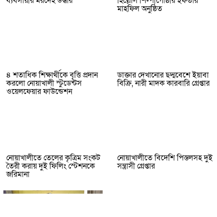
ব্যবসায়ীর মরদেহ উদ্ধার
হিল্লোল শিল্পীগোষ্ঠীর ইফতার
মাহফিল অনুষ্ঠিত
৪ শতাধিক শিক্ষার্থীকে বৃত্তি প্রদান
ডাক্তার দেখানোর ছদ্মবেশে ইয়াবা
করলো নোয়াখালী স্টুডেন্টস
বিক্রি, নারী মাদক কারবারি গ্রেপ্তার
ওয়েলফেয়ার ফাউন্ডেশন
নোয়াখালীতে তেলের কৃত্রিম সংকট
নোয়াখালীতে বিদেশি পিস্তলসহ দুই
তৈরী করায় দুই ফিলিং স্টেশনকে
সন্ত্রাসী গ্রেপ্তার
জরিমানা