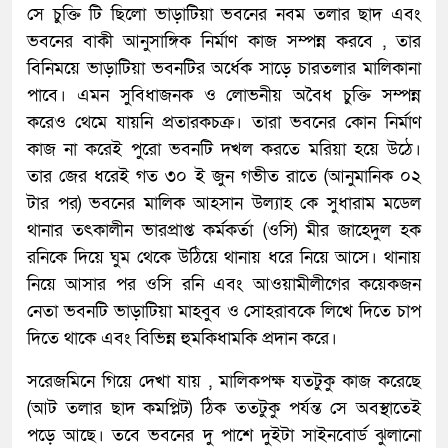
সে চুক্তি টি ছিলো ভাড়াটিয়া ভবনের নবম তলার ছাদ এবং
ভবনের বাকী আনুসাঙ্গিক নির্মাণ কাজ সম্পন্ন করবে , তার
বিনিময়ে ভাড়াটিয়া ভবনটির অর্ধেক সাড়ে চারতলার মালিকানা
পাবে। এমন সুবিধাজনক ও লোভনীয় অবৈধ চুক্তি সম্পন্ন
করেও থেমে যায়নি প্রতারকচক্র। তারা ভবনের কোন নির্মাণ
কাজ না করেই পুরো ভবনটি দখল করতে মরিয়া হয়ে উঠে।
তার জের ধরেই গত ৩০ ই জুন গভীত রাতে (আনুমানিক ০২
টার পর) ভবনের মালিক আহসান উল্যাহ কে সুধারাম মডেল
থানার তৎকালীন ভারপ্রাপ্ত কর্মকর্তা (ওসি) মীর জাহেদুল হক
রনিকে দিয়ে ঘুম থেকে উঠিয়ে থানায় ধরে নিয়ে আসে। থানায়
নিয়ে আসার পর ওসি রনি এবং আওয়ামীলীগের কয়েকজন
নেতা ভবনটি ভাড়াটিয়া মাহবুব ও সোহরাবকে লিখে দিতে চাপ
দিতে থাকে এবং বিভিন্ন হুমকিধামকি প্রদান করে।
সরেজমিনে গিয়ে দেখা যায় , মালিকপক্ষ যতটুকু কাজ করেছে
(আট তলার ছাদ কমপ্লিট) ঠিক ততটুকু পর্যন্ত সে অবস্থাতেই
পড়ে আছে। তবে ভবনের দু পাশে দুইটা সাইনবোর্ড ঝুলানো