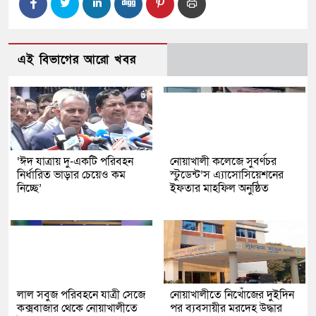
এই বিভাগের আরো খবর
‘ঈদ যাত্রায় দু-একটি পরিবহন
নোয়াখালী কলেজে সুবর্ণচর
নির্ধারিত ভাড়ার চেয়েও কম
স্টুডেন্ট’স এ্যাসোসিয়েশনের
নিচ্ছে’
ইফতার মাহফিল অনুষ্ঠিত
লাল সবুজ পরিবহনে যাত্রী সেজে
নোয়াখালীতে নিখোঁজের দুইদিন
কক্সবাজার থেকে নোয়াখালীতে
পর ব্যবসায়ীর মরদেহ উদ্ধার