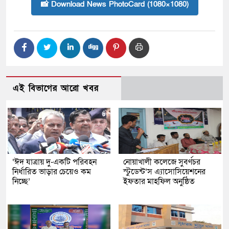
📸 Download News PhotoCard (1080×1080)
এই বিভাগের আরো খবর
‘ঈদ যাত্রায় দু-একটি পরিবহন
নোয়াখালী কলেজে সুবর্ণচর
নির্ধারিত ভাড়ার চেয়েও কম
স্টুডেন্ট’স এ্যাসোসিয়েশনের
নিচ্ছে’
ইফতার মাহফিল অনুষ্ঠিত