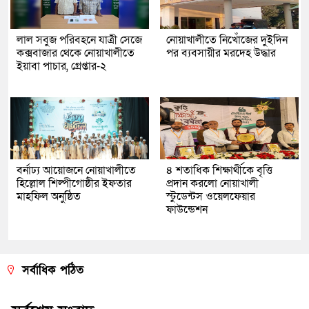
লাল সবুজ পরিবহনে যাত্রী সেজে
নোয়াখালীতে নিখোঁজের দুইদিন
কক্সবাজার থেকে নোয়াখালীতে
পর ব্যবসায়ীর মরদেহ উদ্ধার
ইয়াবা পাচার, গ্রেপ্তার-২
বর্নাঢ্য আয়োজনে নোয়াখালীতে
৪ শতাধিক শিক্ষার্থীকে বৃত্তি
হিল্লোল শিল্পীগোষ্ঠীর ইফতার
প্রদান করলো নোয়াখালী
মাহফিল অনুষ্ঠিত
স্টুডেন্টস ওয়েলফেয়ার
ফাউন্ডেশন
সর্বাধিক পঠিত