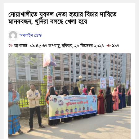
নোয়াখালীতে যুবদল নেতা হত্যার বিচার দাবিতে
মানববন্ধন, খুনিরা বলছে খেলা হবে
অনলাইন ডেস্ক
আপডেট: ০৯:৪৫:৩৭ অপরাহ্ণ, রবিবার, ২৯ ডিসেম্বর ২০২৪
৯৯৭