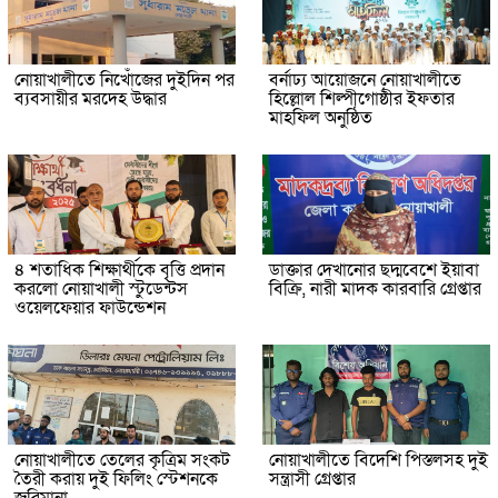
নোয়াখালীতে নিখোঁজের দুইদিন পর
বর্নাঢ্য আয়োজনে নোয়াখালীতে
ব্যবসায়ীর মরদেহ উদ্ধার
হিল্লোল শিল্পীগোষ্ঠীর ইফতার
মাহফিল অনুষ্ঠিত
৪ শতাধিক শিক্ষার্থীকে বৃত্তি প্রদান
ডাক্তার দেখানোর ছদ্মবেশে ইয়াবা
করলো নোয়াখালী স্টুডেন্টস
বিক্রি, নারী মাদক কারবারি গ্রেপ্তার
ওয়েলফেয়ার ফাউন্ডেশন
নোয়াখালীতে তেলের কৃত্রিম সংকট
নোয়াখালীতে বিদেশি পিস্তলসহ দুই
তৈরী করায় দুই ফিলিং স্টেশনকে
সন্ত্রাসী গ্রেপ্তার