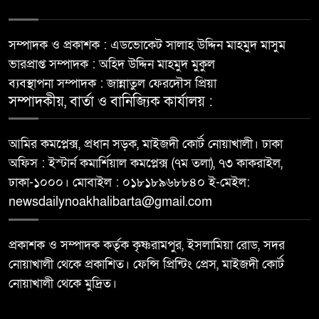
সম্পাদক ও প্রকাশক : এডভোকেট সালাহ উদ্দিন মাহমুদ মাসুম
ভারপ্রাপ্ত সম্পাদক : অহিদ উদ্দিন মাহমুদ মুকুল
ব্যবস্থাপনা সম্পাদক : জান্নাতুল ফেরদৌস প্রিয়া
সম্পাদকীয়, বার্তা ও বানিজ্যিক কার্যালয় :
আমির কমপ্লেক্স, প্রধান সড়ক, মাইজদী কোর্ট নোয়াখালী। ঢাকা
অফিস : ইস্টার্ন কমার্শিয়াল কমপ্লেক্স (৭ম তলা), ৭৩ কাকরাইল,
ঢাকা-১০০০। মোবাইল : ০১৮১৮৯৬৮৮৪০ ই-মেইল:
newsdailynoakhalibarta@gmail.com
প্রকাশক ও সম্পাদক কর্তৃক কৃষ্ণরামপুর, ইসলামিয়া রোড, সদর
নোয়াখালী থেকে প্রকাশিত। ফেন্সি প্রিন্টিং প্রেস, মাইজদী কোর্ট
নোয়াখালী থেকে মুদ্রিত।