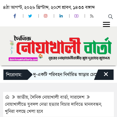
৪ঠা আগস্ট, ২০২৬ খ্রিস্টাব্দ, ২০শে শ্রাবণ, ১৪৩৩ বঙ্গাব্দ
×
‘ঈদ যাত্রায় দু-একটি পরিবহন নির্ধারিত ভাড়ার চেয়েও কম নিচ্ছে’
শিরোনাম:
জাতীয়
,
দৈনিক নোয়াখালী বার্তা
,
সারাদেশ
নোয়াখালীতে যুবদল নেতা হত্যার বিচার দাবিতে মানববন্ধন,
খুনিরা বলছে খেলা হবে