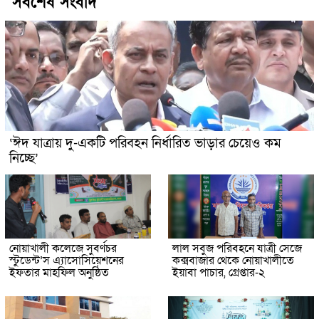
সর্বশেষ সংবাদ
‘ঈদ যাত্রায় দু-একটি পরিবহন নির্ধারিত ভাড়ার চেয়েও কম
নিচ্ছে’
নোয়াখালী কলেজে সুবর্ণচর
লাল সবুজ পরিবহনে যাত্রী সেজে
স্টুডেন্ট’স এ্যাসোসিয়েশনের
কক্সবাজার থেকে নোয়াখালীতে
ইফতার মাহফিল অনুষ্ঠিত
ইয়াবা পাচার, গ্রেপ্তার-২