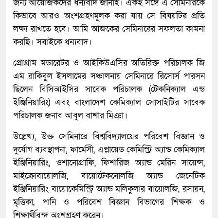
জন্য আয়োজকদের ধন্যবাদ জানাই। একই সঙ্গে এ সেমিনারকে
কিভাবে আরও অংশগ্রহণমূলক করা যায় সে বিষয়টির প্রতি
লক্ষ্য রাখতে হবে। আমি আজকের সেমিনারের সফলতা কামনা
করছি। সবাইকে ধন্যবাদ।
প্রোগ্রাম মডারেটর ও আইকিউএসির অতিরিক্ত পরিচালক জি
এম রাকিবুল ইসলামের সঞ্চালনায় সেমিনারে রিসোর্স পারসন
ছিলেন বিসিআইসির সাবেক পরিচালক (টেকনিক্যাল এন্ড
ইঞ্জিনিয়ারিং) এবং বাংলাদেশ কেমিক্যাল সোসাইটির সাবেক
পরিচালক জনাব আবুল বাশার মিঞা।
উল্লেখ্য, উক্ত সেমিনারে বিশ্ববিদ্যালয়ের পরিবেশ বিজ্ঞান ও
দুর্যোগ ব্যবস্থাপনা, ফার্মেসী, এপ্লায়েড কেমিস্ট্রি অ্যান্ড কেমিক্যাল
ইঞ্জিনিয়ারিং, ওশানোগ্রাফি, ফিশারিজ অ্যান্ড মেরিন সায়েন্স,
মাইক্রোবায়োলজি, বায়োটেকনোলজি অ্যান্ড জেনেটিক
ইঞ্জিনিয়ারিং বায়োকেমিস্ট্রি অ্যান্ড মলিকুলার বায়োলজি, রসায়ন,
মৃত্তিকা, পানি ও পরিবেশ বিজ্ঞান বিভাগের শিক্ষক ও
শিক্ষার্থীবৃন্দ অংশগ্রহণ করেন।