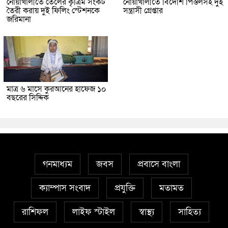
নোয়াখালীতে তেলের কৃত্রিম সংকট
নোয়াখালীতে বিদেশি পিস্তলসহ দুই
তৈরী করায় দুই ফিলিং স্টেশনকে
সন্ত্রাসী গ্রেপ্তার
জরিমানা
মাত্র ৬ মাসে কুরআনের হাফেজ ১০
বছরের সিদ্দিক
গনমাধ্যম
জবস
প্রবাসে বাংলা
ক্যাম্পাস সংবাদ
প্রযুক্তি
মতামত
রাশিফল
লাইফ স্টাইল
স্বাস্থ্য
সাহিত্য