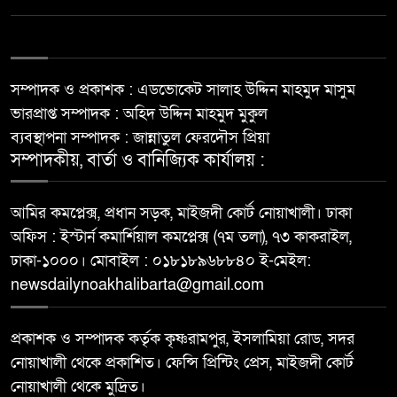
সম্পাদক ও প্রকাশক : এডভোকেট সালাহ উদ্দিন মাহমুদ মাসুম
ভারপ্রাপ্ত সম্পাদক : অহিদ উদ্দিন মাহমুদ মুকুল
ব্যবস্থাপনা সম্পাদক : জান্নাতুল ফেরদৌস প্রিয়া
সম্পাদকীয়, বার্তা ও বানিজ্যিক কার্যালয় :
আমির কমপ্লেক্স, প্রধান সড়ক, মাইজদী কোর্ট নোয়াখালী। ঢাকা
অফিস : ইস্টার্ন কমার্শিয়াল কমপ্লেক্স (৭ম তলা), ৭৩ কাকরাইল,
ঢাকা-১০০০। মোবাইল : ০১৮১৮৯৬৮৮৪০ ই-মেইল:
newsdailynoakhalibarta@gmail.com
প্রকাশক ও সম্পাদক কর্তৃক কৃষ্ণরামপুর, ইসলামিয়া রোড, সদর
নোয়াখালী থেকে প্রকাশিত। ফেন্সি প্রিন্টিং প্রেস, মাইজদী কোর্ট
নোয়াখালী থেকে মুদ্রিত।