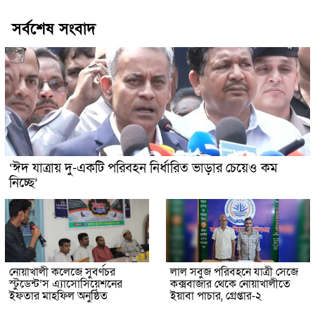
সর্বশেষ সংবাদ
‘ঈদ যাত্রায় দু-একটি পরিবহন নির্ধারিত ভাড়ার চেয়েও কম
নিচ্ছে’
নোয়াখালী কলেজে সুবর্ণচর
লাল সবুজ পরিবহনে যাত্রী সেজে
স্টুডেন্ট’স এ্যাসোসিয়েশনের
কক্সবাজার থেকে নোয়াখালীতে
ইফতার মাহফিল অনুষ্ঠিত
ইয়াবা পাচার, গ্রেপ্তার-২