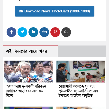
📸 Download News PhotoCard (1080×1080)
এই বিভাগের আরো খবর
‘ঈদ যাত্রায় দু-একটি পরিবহন
নোয়াখালী কলেজে সুবর্ণচর
নির্ধারিত ভাড়ার চেয়েও কম
স্টুডেন্ট’স এ্যাসোসিয়েশনের
নিচ্ছে’
ইফতার মাহফিল অনুষ্ঠিত