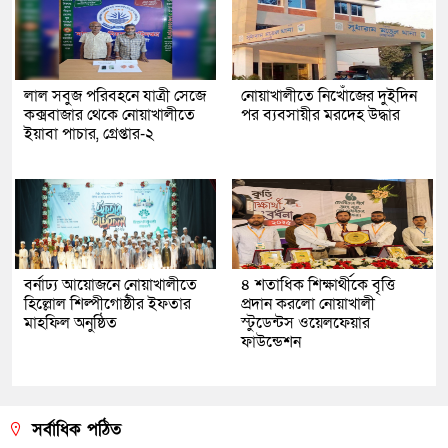
লাল সবুজ পরিবহনে যাত্রী সেজে
নোয়াখালীতে নিখোঁজের দুইদিন
কক্সবাজার থেকে নোয়াখালীতে
পর ব্যবসায়ীর মরদেহ উদ্ধার
ইয়াবা পাচার, গ্রেপ্তার-২
বর্নাঢ্য আয়োজনে নোয়াখালীতে
৪ শতাধিক শিক্ষার্থীকে বৃত্তি
হিল্লোল শিল্পীগোষ্ঠীর ইফতার
প্রদান করলো নোয়াখালী
মাহফিল অনুষ্ঠিত
স্টুডেন্টস ওয়েলফেয়ার
ফাউন্ডেশন
সর্বাধিক পঠিত