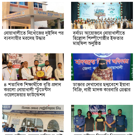
নোয়াখালীতে নিখোঁজের দুইদিন পর
বর্নাঢ্য আয়োজনে নোয়াখালীতে
ব্যবসায়ীর মরদেহ উদ্ধার
হিল্লোল শিল্পীগোষ্ঠীর ইফতার
মাহফিল অনুষ্ঠিত
৪ শতাধিক শিক্ষার্থীকে বৃত্তি প্রদান
ডাক্তার দেখানোর ছদ্মবেশে ইয়াবা
করলো নোয়াখালী স্টুডেন্টস
বিক্রি, নারী মাদক কারবারি গ্রেপ্তার
ওয়েলফেয়ার ফাউন্ডেশন