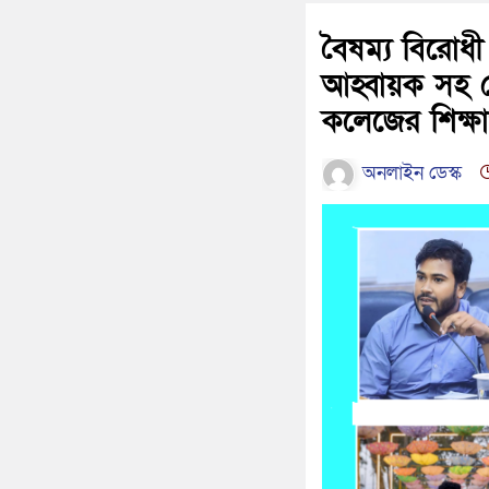
বৈষম্য বিরোধ
আহ্বায়ক সহ য
কলেজের শিক্ষার
অনলাইন ডেস্ক