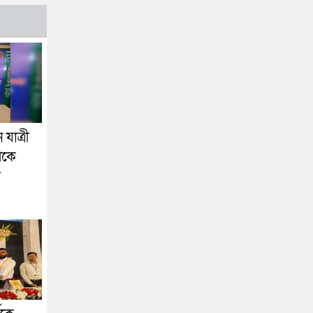
যাত্রী
েকে
া