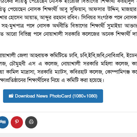
ংগঠকের দায়িত্ব পেয়েছেন নোসক ইংরেজি বিভাগের শিক্ষার্থী ফরহাদু
িত্ব পেয়েছেন নোসক শিক্ষার্থী আবু সুফিয়ান, আফসার উদ্দিন, মাজহা
েখার হোসেন আয়াত, আব্দুর রহমান রবিন। সিনিয়র সংগঠক পদে নোসক শি
সহ-মুখপাত্র পদে নোসক অর্থনীতি বিভাগের শিক্ষার্থী সুমাইয়া আক্তার
আরো বিভিন্ন পদে নোয়াখালী সরকারি কলেজের অনেক শিক্ষার্থী দায়িত্
নোয়াখালী জেলা আহ্বায়ক কমিটিতে ঢাবি, চবি,ইবি,জবি,নোবিপ্রবি, ইড
েজ, চৌমুহনী এস এ কলেজ, নোয়াখালী সরকারি মহিলা কলেজ, কা
িয়া কামিল মাদ্রাসা, সরকারি ম্যাটস, কবিরহাট কলেজ, কোম্পামিগঞ্জ
াপ্রতিষ্ঠানের শিক্ষার্থীদের নিয়ে এ কমিটি করা হয়েছে।
📸 Download News PhotoCard (1080×1080)