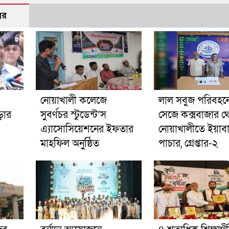
বর
নোয়াখালী কলেজে
লাল সবুজ পরিবহনে 
ড়ার
সুবর্ণচর স্টুডেন্ট’স
সেজে কক্সবাজার থ
এ্যাসোসিয়েশনের ইফতার
নোয়াখালীতে ইয়াব
মাহফিল অনুষ্ঠিত
পাচার, গ্রেপ্তার-২