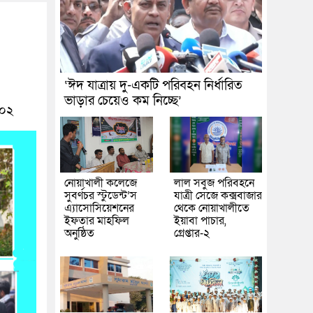
‘ঈদ যাত্রায় দু-একটি পরিবহন নির্ধারিত
ভাড়ার চেয়েও কম নিচ্ছে’
০২
নোয়াখালী কলেজে
লাল সবুজ পরিবহনে
সুবর্ণচর স্টুডেন্ট’স
যাত্রী সেজে কক্সবাজার
এ্যাসোসিয়েশনের
থেকে নোয়াখালীতে
ইফতার মাহফিল
ইয়াবা পাচার,
অনুষ্ঠিত
গ্রেপ্তার-২