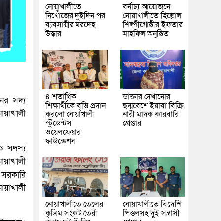
নোয়াখালীতে
বর্নাঢ্য আয়োজনে
নিখোঁজের দুইদিন পর
নোয়াখালীতে হিল্লোল
ব্যবসায়ীর মরদেহ
শিল্পীগোষ্ঠীর ইফতার
উদ্ধার
মাহফিল অনুষ্ঠিত
৪ শতাধিক
ডাক্তার দেখানোর
ের সদ্য
শিক্ষার্থীকে বৃত্তি প্রদান
ছদ্মবেশে ইয়াবা বিক্রি,
নোয়াখালী
করলো নোয়াখালী
নারী মাদক কারবারি
স্টুডেন্টস
গ্রেপ্তার
ওয়েলফেয়ার
ফাউন্ডেশন
ও সদস্য
োয়াখালী
 সরকারি
নোয়াখালী
নোয়াখালীতে তেলের
নোয়াখালীতে বিদেশি
কৃত্রিম সংকট তৈরী
পিস্তলসহ দুই সন্ত্রাসী