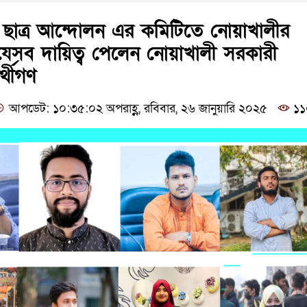
ী ছাত্র আন্দোলন এর কমিটিতে নোয়াখালীর
েসব দায়িত্ব পেলেন নোয়াখালী সরকারী
্থীগণ
আপডেট: ১০:৩৫:০২ অপরাহ্ণ, রবিবার, ২৬ জানুয়ারি ২০২৫
১১