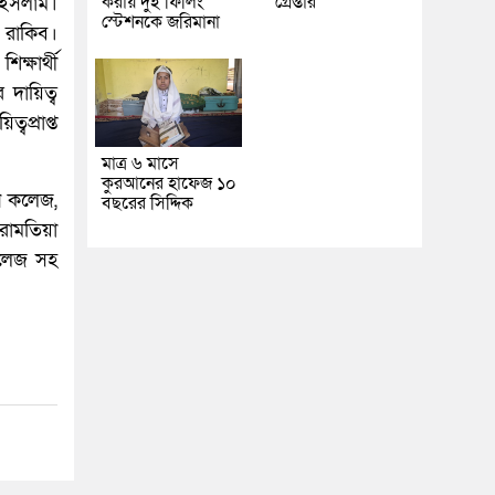
করায় দুই ফিলিং
গ্রেপ্তার
ল ইসলাম।
স্টেশনকে জরিমানা
র রাকিব।
ক্ষার্থী
 দায়িত্ব
বপ্রাপ্ত
মাত্র ৬ মাসে
কুরআনের হাফেজ ১০
েন কলেজ,
বছরের সিদ্দিক
রামতিয়া
 কলেজ সহ