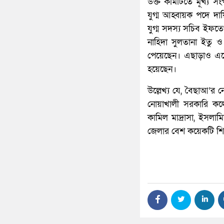
উক্ত কমিটিতে মূখ্য স
যুগ্ম আহ্বায়ক পদে দায়
যুগ্ম সদস্য সচিব ইফত
নাহিদা সুলতানা ইতু ও 
পেয়েছেন। এছাড়াও এতে 
হয়েছেন।
উল্লেখ্য যে, বৈছাআ’র 
নোয়াখালী সরকারি কল
কামিল মাদ্রাসা, ইসলাম
জেলার বেশ কয়েকটি শিক্ষ