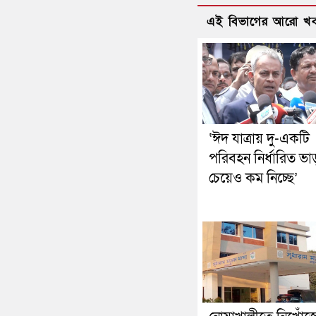
এই বিভাগের আরো খ
‘ঈদ যাত্রায় দু-একটি
পরিবহন নির্ধারিত ভা
চেয়েও কম নিচ্ছে’