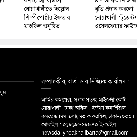
ের
বর্নাঢ্য আয়োজনে
৪ শতাধিক শিক্ষার্থ
নোয়াখালীতে হিল্লোল
বৃত্তি প্রদান করলো
শিল্পীগোষ্ঠীর ইফতার
নোয়াখালী স্টুডেন্ট
মাহফিল অনুষ্ঠিত
ওয়েলফেয়ার ফাউন্
সম্পাদকীয়, বার্তা ও বানিজ্যিক কার্যালয় :
সুম
আমির কমপ্লেক্স, প্রধান সড়ক, মাইজদী কোর্ট
নোয়াখালী। ঢাকা অফিস : ইস্টার্ন কমার্শিয়াল
কমপ্লেক্স (৭ম তলা), ৭৩ কাকরাইল, ঢাকা-১০০০।
মোবাইল : ০১৮১৮৯৬৮৮৪০ ই-মেইল:
newsdailynoakhalibarta@gmail.com