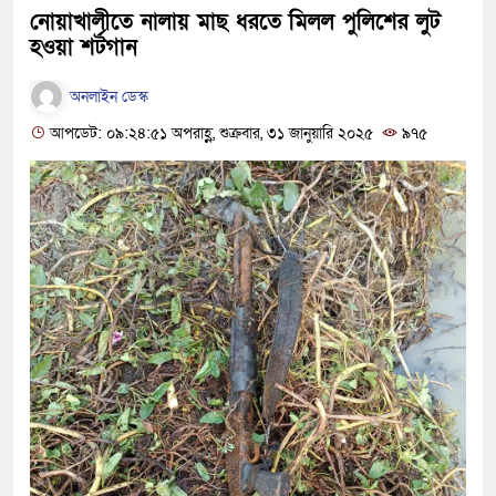
নোয়াখালীতে নালায় মাছ ধরতে মিলল পুলিশের লুট
হওয়া শর্টগান
অনলাইন ডেস্ক
আপডেট: ০৯:২৪:৫১ অপরাহ্ণ, শুক্রবার, ৩১ জানুয়ারি ২০২৫
৯৭৫