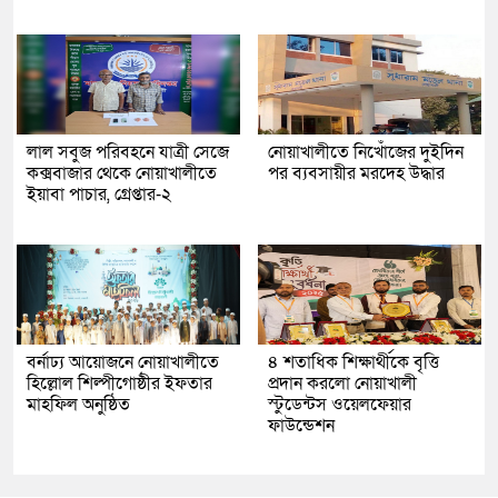
লাল সবুজ পরিবহনে যাত্রী সেজে
নোয়াখালীতে নিখোঁজের দুইদিন
কক্সবাজার থেকে নোয়াখালীতে
পর ব্যবসায়ীর মরদেহ উদ্ধার
ইয়াবা পাচার, গ্রেপ্তার-২
বর্নাঢ্য আয়োজনে নোয়াখালীতে
৪ শতাধিক শিক্ষার্থীকে বৃত্তি
হিল্লোল শিল্পীগোষ্ঠীর ইফতার
প্রদান করলো নোয়াখালী
মাহফিল অনুষ্ঠিত
স্টুডেন্টস ওয়েলফেয়ার
ফাউন্ডেশন