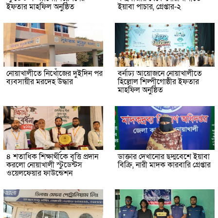
ইফতার মাহফিল অনুষ্ঠিত
ইয়াবা পাচার, গ্রেপ্তার-২
নোয়াখালীতে নিখোঁজের দুইদিন পর
বর্নাঢ্য আয়োজনে নোয়াখালীতে
ব্যবসায়ীর মরদেহ উদ্ধার
হিল্লোল শিল্পীগোষ্ঠীর ইফতার
মাহফিল অনুষ্ঠিত
৪ শতাধিক শিক্ষার্থীকে বৃত্তি প্রদান
ডাক্তার দেখানোর ছদ্মবেশে ইয়াবা
করলো নোয়াখালী স্টুডেন্টস
বিক্রি, নারী মাদক কারবারি গ্রেপ্তার
ওয়েলফেয়ার ফাউন্ডেশন