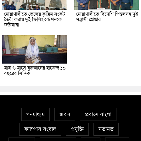
নোয়াখালীতে তেলের কৃত্রিম সংকট
নোয়াখালীতে বিদেশি পিস্তলসহ দুই
তৈরী করায় দুই ফিলিং স্টেশনকে
সন্ত্রাসী গ্রেপ্তার
জরিমানা
মাত্র ৬ মাসে কুরআনের হাফেজ ১০
বছরের সিদ্দিক
গনমাধ্যম
জবস
প্রবাসে বাংলা
ক্যাম্পাস সংবাদ
প্রযুক্তি
মতামত