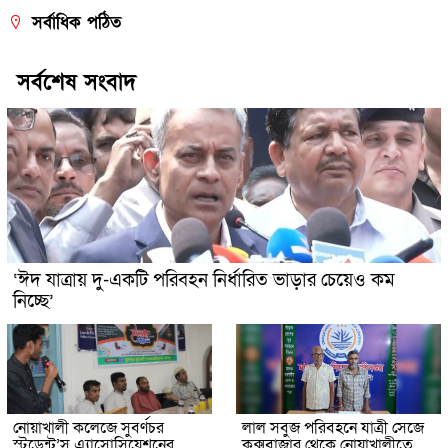
সর্বাধিক পঠিত
সর্বশেষ সংবাদ
‘ঈদ যাত্রায় দু-একটি পরিবহন নির্ধারিত ভাড়ার চেয়েও কম
নিচ্ছে’
নোয়াখালী কলেজে সুবর্ণচর
লাল সবুজ পরিবহনে যাত্রী সেজে
স্টুডেন্ট’স এ্যাসোসিয়েশনের
কক্সবাজার থেকে নোয়াখালীতে