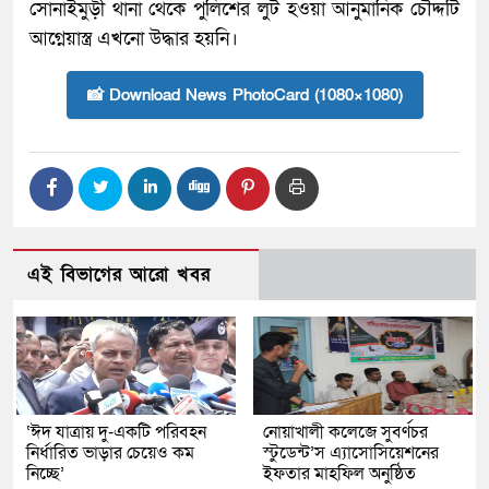
সোনাইমুড়ী থানা থেকে পুলিশের লুট হওয়া আনুমানিক চৌদ্দটি
আগ্নেয়াস্ত্র এখনো উদ্ধার হয়নি।
📸 Download News PhotoCard (1080×1080)
এই বিভাগের আরো খবর
‘ঈদ যাত্রায় দু-একটি পরিবহন
নোয়াখালী কলেজে সুবর্ণচর
নির্ধারিত ভাড়ার চেয়েও কম
স্টুডেন্ট’স এ্যাসোসিয়েশনের
নিচ্ছে’
ইফতার মাহফিল অনুষ্ঠিত