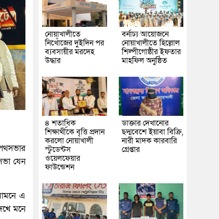
নোয়াখালীতে
বর্নাঢ্য আয়োজনে
নিখোঁজের দুইদিন পর
নোয়াখালীতে হিল্লোল
ব্যবসায়ীর মরদেহ
শিল্পীগোষ্ঠীর ইফতার
উদ্ধার
মাহফিল অনুষ্ঠিত
৪ শতাধিক
ডাক্তার দেখানোর
শিক্ষার্থীকে বৃত্তি প্রদান
ছদ্মবেশে ইয়াবা বিক্রি,
করলো নোয়াখালী
নারী মাদক কারবারি
 পথসভার
স্টুডেন্টস
গ্রেপ্তার
ওয়েলফেয়ার
সভা যেন
ফাউন্ডেশন
সামনে এ
েখে মনে