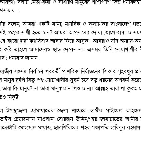
সভা। দলীয় নেতা-কর্মী ও সাধারণ মানুষের পাশাপাশি ভিন্ন ধর্মাবলম্বী
পথসভায় ।
র বলেন, আমরা একটি সাম্য, মানবিক ও কল্যাণকর বাংলাদেশ গড়
ই স্বপ্নের সাথী হতে চান? আমরা আপনাদের দোয়া ,ভালোবাসা ও সমর্
ে কারো দ্বারা ফ্যাসিবাদ আবার ফিরে আসুক ।আমরাও যদি অন্যায়-অনা
ারি করি তাহলে আমাদেরও ছাড় দেবেন না। এসময় তিনি নোয়াখালীবাসী
এবং ধন্যবাদ জানান।
াতীয় সংসদ নির্বাচন পরবর্তী পাশবিক নির্যাতনের শিকার গৃহবধূর প্রস
 মানুষ রুপি কিছু পশু নোয়াখালীর সুবর্ন চরে বড় ধরনের অপকর্ম করে
তারা কি মানুষ? না তারা মানুষ’ও না পশু’ও না। আল্লাহ তায়া’লা কুরআ
ও নিকৃষ্ট।
উপস্থজেলা জামায়াতের জেলা নায়েবে আমীর সাইয়েদ আহমেদ
ি ভাইস চেয়ারম্যান মাওলানা বোরহান উদ্দিন,শহর জামায়াতের আমীর 
েক্রেটারি মোহাম্মদ মায়াজ, ছাত্রশিবিরের শহর সভাপতি হাবিবুর রহম