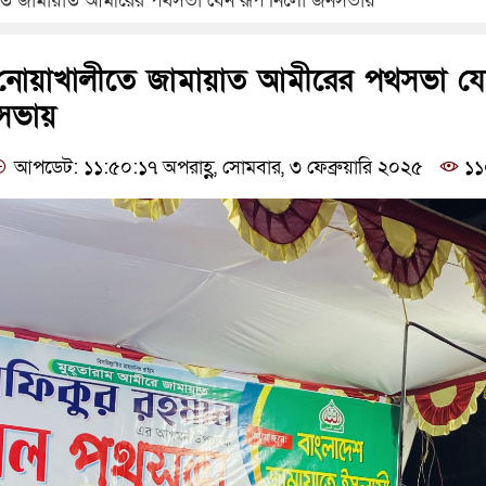
তে জামায়াত আমীরের পথসভা যেন রূপ নিলো জনসভায়
 নোয়াখালীতে জামায়াত আমীরের পথসভা য
সভায়
আপডেট: ১১:৫০:১৭ অপরাহ্ণ, সোমবার, ৩ ফেব্রুয়ারি ২০২৫
১১