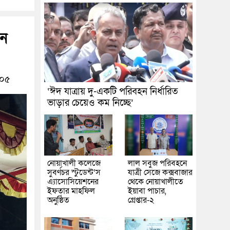
েন
০৫
‘ঈদ যাত্রায় দু-একটি পরিবহন নির্ধারিত
ভাড়ার চেয়েও কম নিচ্ছে’
নোয়াখালী কলেজে
লাল সবুজ পরিবহনে
সুবর্ণচর স্টুডেন্ট’স
যাত্রী সেজে কক্সবাজার
এ্যাসোসিয়েশনের
থেকে নোয়াখালীতে
ইফতার মাহফিল
ইয়াবা পাচার,
অনুষ্ঠিত
গ্রেপ্তার-২