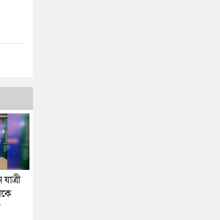
যাত্রী
েকে
া