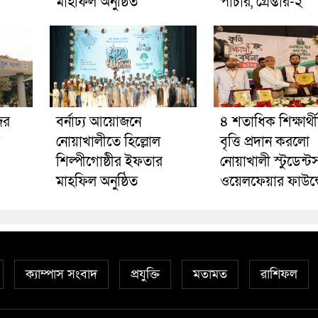
মাহফিল অনুষ্ঠিত
পাচার, গ্রেপ্তার-২
ের
বর্নাঢ্য আয়োজনে
৪ শতাধিক শিক্ষার্থ
নোয়াখালীতে হিল্লোল
বৃত্তি প্রদান করলো
শিল্পীগোষ্ঠীর ইফতার
নোয়াখালী স্টুডেন্ট
মাহফিল অনুষ্ঠিত
ওয়েলফেয়ার ফাউন্
ক্যাম্পাস সংবাদ
প্রযুক্তি
মতামত
রাশিফল