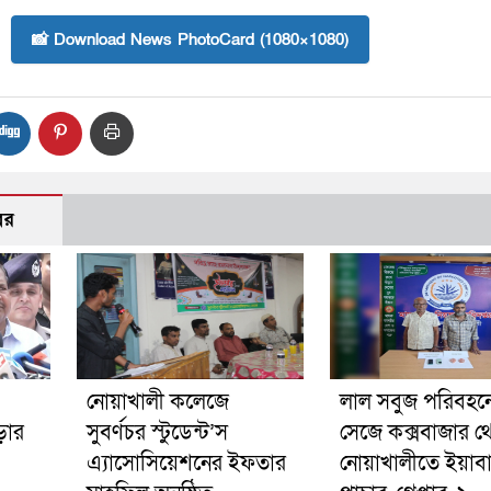
📸 Download News PhotoCard (1080×1080)
বর
নোয়াখালী কলেজে
লাল সবুজ পরিবহনে 
ড়ার
সুবর্ণচর স্টুডেন্ট’স
সেজে কক্সবাজার থ
এ্যাসোসিয়েশনের ইফতার
নোয়াখালীতে ইয়াব