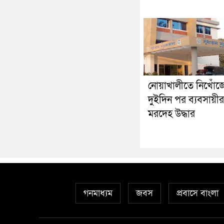
নোয়াখালীতে নিখোঁজ
দুইদিন পর ব্যবসায়ীর
মরদেহ উদ্ধার
গনমাধ্যম
জবস
প্রবাসে বাংলা