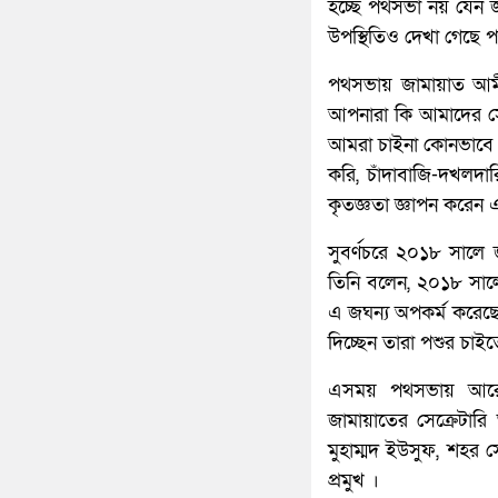
হচ্ছে পথসভা নয় যেন জন
উপস্থিতিও দেখা গেছে 
পথসভায় জামায়াত আমী
আপনারা কি আমাদের সে
আমরা চাইনা কোনভাবে য
করি, চাঁদাবাজি-দখলদ
কৃতজ্ঞতা জ্ঞাপন করেন 
সুবর্ণচরে ২০১৮ সালে জ
তিনি বলেন, ২০১৮ সালে
এ জঘন্য অপকর্ম করেছে 
দিচ্ছেন তারা পশুর চাইতে
এসময় পথসভায় আরো 
জামায়াতের সেক্রেটার
মুহাম্মদ ইউসুফ, শহর স
প্রমুখ ।