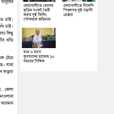
 মানুষের
নোয়াখালীতে তেলের
নোয়াখালীতে বিদেশি
কৃত্রিম সংকট তৈরী
পিস্তলসহ দুই সন্ত্রাসী
করায় দুই ফিলিং
গ্রেপ্তার
তে চাই।
স্টেশনকে জরিমানা
থন চাই।
য্য কিছু
র প্রতি
মাত্র ৬ মাসে
কুরআনের হাফেজ ১০
ঙ্গ টেনে
বছরের সিদ্দিক
ছে। যারা
নে ফতুয়া
, জেলা
মাওলানা
ান আরমান