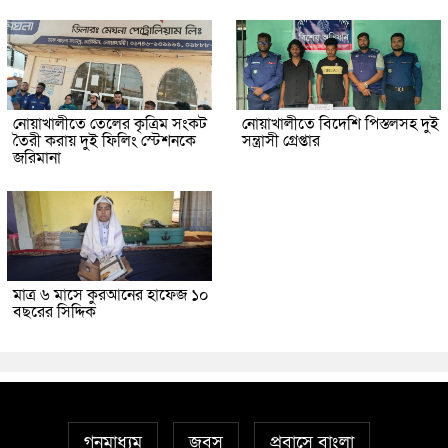
নোয়াখালীতে তেলের কৃত্রিম সংকট
নোয়াখালীতে বিদেশি পিস্তলসহ দুই
তৈরী করায় দুই ফিলিং স্টেশনকে
সন্ত্রাসী গ্রেপ্তার
জরিমানা
মাত্র ৬ মাসে কুরআনের হাফেজ ১০
বছরের সিদ্দিক
গনমাধ্যম
জবস
প্রবাসে বাংলা