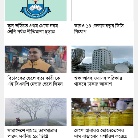
স্কুল ভর্তিতে প্রথম থেকে নবম
আরও ১৪ জেলায় নতুন ডিসি
শ্রেণি পর্যন্ত নীতিমালা চূড়ান্ত
নিয়োগ
বিচারকের ছেলে হত্যাকারী কে
শুষ্ক আবহাওয়াসহ পরিষ্কার
এই বিএনপি নেতার ছেলে লিমন
থাকবে ঢাকার আকাশ
সারাদেশে নামছে তাপমাত্রার
দেশে আবারও ভোজ্যতেলের
পারদ, সর্বনিম্ন ১৪ ডিগ্রি
দাম বাড়ানোর সুপারিশ করেছে