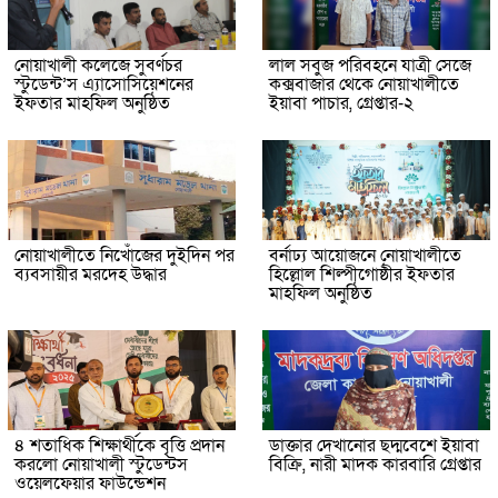
নোয়াখালী কলেজে সুবর্ণচর
লাল সবুজ পরিবহনে যাত্রী সেজে
স্টুডেন্ট’স এ্যাসোসিয়েশনের
কক্সবাজার থেকে নোয়াখালীতে
ইফতার মাহফিল অনুষ্ঠিত
ইয়াবা পাচার, গ্রেপ্তার-২
নোয়াখালীতে নিখোঁজের দুইদিন পর
বর্নাঢ্য আয়োজনে নোয়াখালীতে
ব্যবসায়ীর মরদেহ উদ্ধার
হিল্লোল শিল্পীগোষ্ঠীর ইফতার
মাহফিল অনুষ্ঠিত
৪ শতাধিক শিক্ষার্থীকে বৃত্তি প্রদান
ডাক্তার দেখানোর ছদ্মবেশে ইয়াবা
করলো নোয়াখালী স্টুডেন্টস
বিক্রি, নারী মাদক কারবারি গ্রেপ্তার
ওয়েলফেয়ার ফাউন্ডেশন