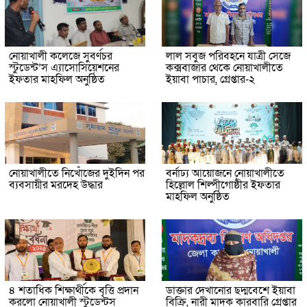
নোয়াখালী কলেজে সুবর্ণচর
লাল সবুজ পরিবহনে যাত্রী সেজে
স্টুডেন্ট’স এ্যাসোসিয়েশনের
কক্সবাজার থেকে নোয়াখালীতে
ইফতার মাহফিল অনুষ্ঠিত
ইয়াবা পাচার, গ্রেপ্তার-২
নোয়াখালীতে নিখোঁজের দুইদিন পর
বর্নাঢ্য আয়োজনে নোয়াখালীতে
ব্যবসায়ীর মরদেহ উদ্ধার
হিল্লোল শিল্পীগোষ্ঠীর ইফতার
মাহফিল অনুষ্ঠিত
৪ শতাধিক শিক্ষার্থীকে বৃত্তি প্রদান
ডাক্তার দেখানোর ছদ্মবেশে ইয়াবা
করলো নোয়াখালী স্টুডেন্টস
বিক্রি, নারী মাদক কারবারি গ্রেপ্তার