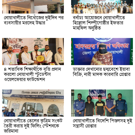
নোয়াখালীতে নিখোঁজের দুইদিন পর
বর্নাঢ্য আয়োজনে নোয়াখালীতে
ব্যবসায়ীর মরদেহ উদ্ধার
হিল্লোল শিল্পীগোষ্ঠীর ইফতার
মাহফিল অনুষ্ঠিত
৪ শতাধিক শিক্ষার্থীকে বৃত্তি প্রদান
ডাক্তার দেখানোর ছদ্মবেশে ইয়াবা
করলো নোয়াখালী স্টুডেন্টস
বিক্রি, নারী মাদক কারবারি গ্রেপ্তার
ওয়েলফেয়ার ফাউন্ডেশন
নোয়াখালীতে তেলের কৃত্রিম সংকট
নোয়াখালীতে বিদেশি পিস্তলসহ দুই
তৈরী করায় দুই ফিলিং স্টেশনকে
সন্ত্রাসী গ্রেপ্তার
জরিমানা