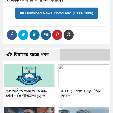
সংক্রান্ত প্রজ্ঞাপন জারি করা হয়েছে।
📸 Download News PhotoCard (1080×1080)
এই বিভাগের আরো খবর
স্কুল ভর্তিতে প্রথম থেকে নবম
আরও ১৪ জেলায় নতুন ডিসি
শ্রেণি পর্যন্ত নীতিমালা চূড়ান্ত
নিয়োগ