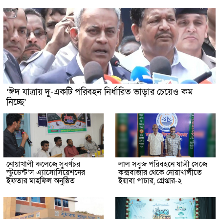
‘ঈদ যাত্রায় দু-একটি পরিবহন নির্ধারিত ভাড়ার চেয়েও কম
নিচ্ছে’
নোয়াখালী কলেজে সুবর্ণচর
লাল সবুজ পরিবহনে যাত্রী সেজে
স্টুডেন্ট’স এ্যাসোসিয়েশনের
কক্সবাজার থেকে নোয়াখালীতে
ইফতার মাহফিল অনুষ্ঠিত
ইয়াবা পাচার, গ্রেপ্তার-২