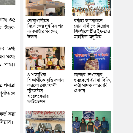
 গেছে ৩৫
নোয়াখালীতে
বর্নাঢ্য আয়োজনে
নিখোঁজের দুইদিন পর
নোয়াখালীতে হিল্লোল
 উত্তর-
ব্যবসায়ীর মরদেহ
শিল্পীগোষ্ঠীর ইফতার
উদ্ধার
মাহফিল অনুষ্ঠিত
সব তথ্য
র মধ্যে
ে পারে।
৪ শতাধিক
ডাক্তার দেখানোর
শিক্ষার্থীকে বৃত্তি প্রদান
ছদ্মবেশে ইয়াবা বিক্রি,
পমাত্রা
করলো নোয়াখালী
নারী মাদক কারবারি
স্টুডেন্টস
গ্রেপ্তার
্বাঞ্চলে
ওয়েলফেয়ার
ফাউন্ডেশন
কর্ড করা
লসিয়াস।