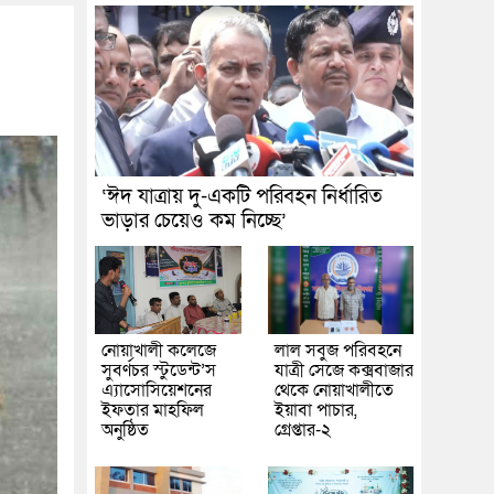
‘ঈদ যাত্রায় দু-একটি পরিবহন নির্ধারিত
ভাড়ার চেয়েও কম নিচ্ছে’
নোয়াখালী কলেজে
লাল সবুজ পরিবহনে
সুবর্ণচর স্টুডেন্ট’স
যাত্রী সেজে কক্সবাজার
এ্যাসোসিয়েশনের
থেকে নোয়াখালীতে
ইফতার মাহফিল
ইয়াবা পাচার,
অনুষ্ঠিত
গ্রেপ্তার-২