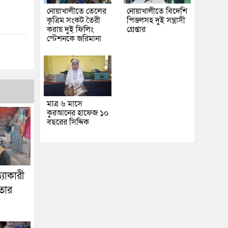
নোয়াখালীতে তেলের
নোয়াখালীতে বিদেশি
কৃত্রিম সংকট তৈরী
পিস্তলসহ দুই সন্ত্রাসী
করায় দুই ফিলিং
গ্রেপ্তার
স্টেশনকে জরিমানা
মাত্র ৬ মাসে
কুরআনের হাফেজ ১০
বছরের সিদ্দিক
যাকারী
তার