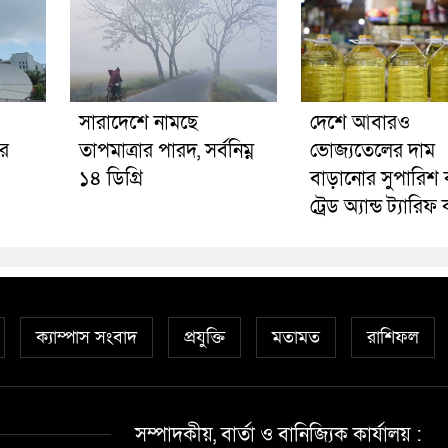
সারাদেশে নামছে
দেশে আবারও
ার
তাপমাত্রার পারদ, সর্বনিম্ন
ভোজ্যতেলের দাম
১৪ ডিগ্রি
বাড়ানোর সুপারিশ
ট্রেড অ্যান্ড ট্যারি
ক্যাম্পাস সংবাদ
প্রযুক্তি
মতামত
রাশিফল
সম্পাদকীয়, বার্তা ও বানিজ্যিক কার্যালয় :