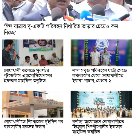
‘ঈদ যাত্রায় দু-একটি পরিবহন নির্ধারিত ভাড়ার চেয়েও কম
নিচ্ছে’
নোয়াখালী কলেজে সুবর্ণচর
লাল সবুজ পরিবহনে যাত্রী সেজে
স্টুডেন্ট’স এ্যাসোসিয়েশনের
কক্সবাজার থেকে নোয়াখালীতে
ইফতার মাহফিল অনুষ্ঠিত
ইয়াবা পাচার, গ্রেপ্তার-২
নোয়াখালীতে নিখোঁজের দুইদিন পর
বর্নাঢ্য আয়োজনে নোয়াখালীতে
ব্যবসায়ীর মরদেহ উদ্ধার
হিল্লোল শিল্পীগোষ্ঠীর ইফতার
মাহফিল অনুষ্ঠিত