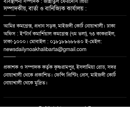
ব্যবস্থাপনা সম্পাদক : জান্নাতুল ফেরদৌস প্রিয়া
সম্পাদকীয়, বার্তা ও বানিজ্যিক কার্যালয় :
আমির কমপ্লেক্স, প্রধান সড়ক, মাইজদী কোর্ট নোয়াখালী। ঢাকা
অফিস : ইস্টার্ন কমার্শিয়াল কমপ্লেক্স (৭ম তলা), ৭৩ কাকরাইল,
ঢাকা-১০০০। মোবাইল : ০১৮১৮৯৬৮৮৪০ ই-মেইল:
newsdailynoakhalibarta@gmail.com
প্রকাশক ও সম্পাদক কর্তৃক কৃষ্ণরামপুর, ইসলামিয়া রোড, সদর
নোয়াখালী থেকে প্রকাশিত। ফেন্সি প্রিন্টিং প্রেস, মাইজদী কোর্ট
নোয়াখালী থেকে মুদ্রিত।
© All rights reserved ©
Best Web Design By
Trust Soft BD