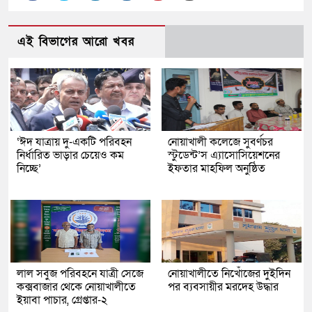
এই বিভাগের আরো খবর
‘ঈদ যাত্রায় দু-একটি পরিবহন
নোয়াখালী কলেজে সুবর্ণচর
নির্ধারিত ভাড়ার চেয়েও কম
স্টুডেন্ট’স এ্যাসোসিয়েশনের
নিচ্ছে’
ইফতার মাহফিল অনুষ্ঠিত
লাল সবুজ পরিবহনে যাত্রী সেজে
নোয়াখালীতে নিখোঁজের দুইদিন
কক্সবাজার থেকে নোয়াখালীতে
পর ব্যবসায়ীর মরদেহ উদ্ধার
ইয়াবা পাচার, গ্রেপ্তার-২