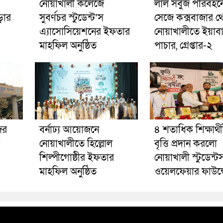
নোয়াখালী কলেজে
লাল সবুজ পরিবহনে 
ড়ার
সুবর্ণচর স্টুডেন্ট’স
সেজে কক্সবাজার থ
এ্যাসোসিয়েশনের ইফতার
নোয়াখালীতে ইয়াব
মাহফিল অনুষ্ঠিত
পাচার, গ্রেপ্তার-২
ের
বর্নাঢ্য আয়োজনে
৪ শতাধিক শিক্ষার্থ
নোয়াখালীতে হিল্লোল
বৃত্তি প্রদান করলো
শিল্পীগোষ্ঠীর ইফতার
নোয়াখালী স্টুডেন্ট
মাহফিল অনুষ্ঠিত
ওয়েলফেয়ার ফাউন্