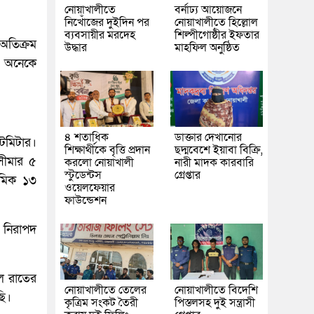
নোয়াখালীতে
বর্নাঢ্য আয়োজনে
নিখোঁজের দুইদিন পর
নোয়াখালীতে হিল্লোল
ব্যবসায়ীর মরদেহ
শিল্পীগোষ্ঠীর ইফতার
অতিক্রম
উদ্ধার
মাহফিল অনুষ্ঠিত
। অনেকে
৪ শতাধিক
ডাক্তার দেখানোর
টিমিটার।
শিক্ষার্থীকে বৃত্তি প্রদান
ছদ্মবেশে ইয়াবা বিক্রি,
সীমার ৫
করলো নোয়াখালী
নারী মাদক কারবারি
স্টুডেন্টস
গ্রেপ্তার
শমিক ১৩
ওয়েলফেয়ার
ফাউন্ডেশন
ে নিরাপদ
ে রাতের
নোয়াখালীতে তেলের
নোয়াখালীতে বিদেশি
ছি।
কৃত্রিম সংকট তৈরী
পিস্তলসহ দুই সন্ত্রাসী