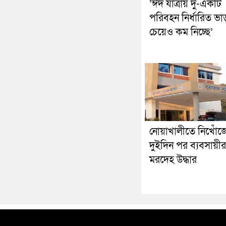
‘ঈদ যাত্রায় দু-একটি
পরিবহন নির্ধারিত ভা
চেয়েও কম নিচ্ছে’
নোয়াখালীতে নিখোঁজ
দুইদিন পর ব্যবসায়ীর
মরদেহ উদ্ধার