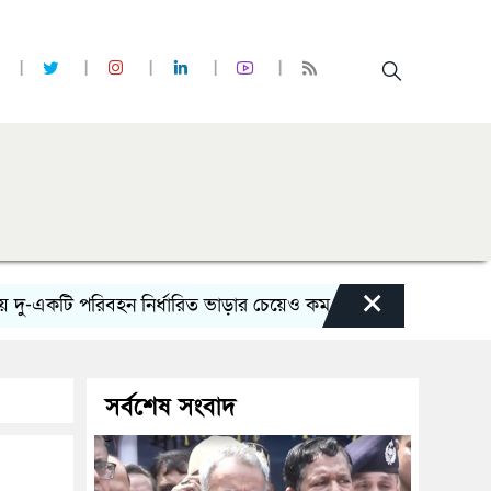
×
একটি পরিবহন নির্ধারিত ভাড়ার চেয়েও কম নিচ্ছে’
নোয়াখালী কলেজে স
সর্বশেষ সংবাদ