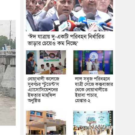
‘ঈদ যাত্রায় দু-একটি পরিবহন নির্ধারিত
ভাড়ার চেয়েও কম নিচ্ছে’
নোয়াখালী কলেজে
লাল সবুজ পরিবহনে
সুবর্ণচর স্টুডেন্ট’স
যাত্রী সেজে কক্সবাজার
এ্যাসোসিয়েশনের
থেকে নোয়াখালীতে
ইফতার মাহফিল
ইয়াবা পাচার,
অনুষ্ঠিত
গ্রেপ্তার-২