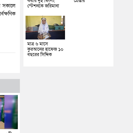
করায় দুই ফিলিং
গ্রেপ্তার
নি সকালে
স্টেশনকে জরিমানা
্বক্ষণিক
মাত্র ৬ মাসে
কুরআনের হাফেজ ১০
বছরের সিদ্দিক