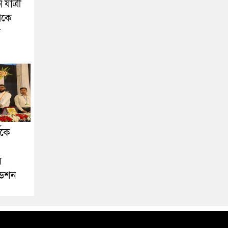
যাত্রী
েকে
া
ীকে
স
ডেশন