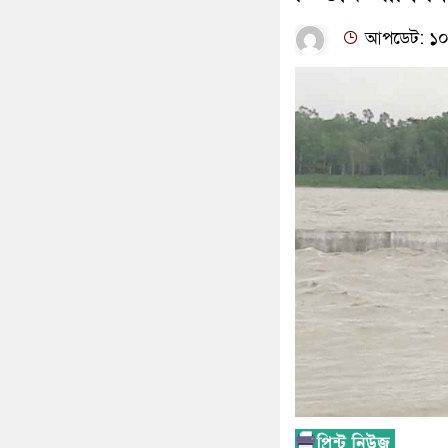
আপডেট: ১০:৪