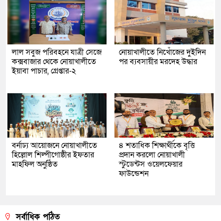
লাল সবুজ পরিবহনে যাত্রী সেজে
নোয়াখালীতে নিখোঁজের দুইদিন
কক্সবাজার থেকে নোয়াখালীতে
পর ব্যবসায়ীর মরদেহ উদ্ধার
ইয়াবা পাচার, গ্রেপ্তার-২
বর্নাঢ্য আয়োজনে নোয়াখালীতে
৪ শতাধিক শিক্ষার্থীকে বৃত্তি
হিল্লোল শিল্পীগোষ্ঠীর ইফতার
প্রদান করলো নোয়াখালী
মাহফিল অনুষ্ঠিত
স্টুডেন্টস ওয়েলফেয়ার
ফাউন্ডেশন
সর্বাধিক পঠিত