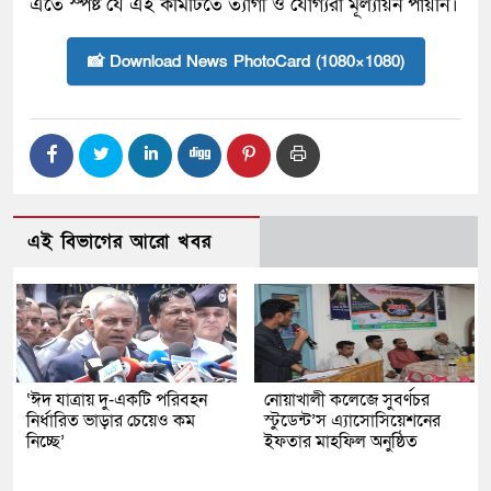
এতে স্পষ্ট যে এই কমিটিতে ত্যাগী ও যোগ্যরা মূল্যায়ন পায়নি।
📸 Download News PhotoCard (1080×1080)
এই বিভাগের আরো খবর
‘ঈদ যাত্রায় দু-একটি পরিবহন
নোয়াখালী কলেজে সুবর্ণচর
নির্ধারিত ভাড়ার চেয়েও কম
স্টুডেন্ট’স এ্যাসোসিয়েশনের
নিচ্ছে’
ইফতার মাহফিল অনুষ্ঠিত