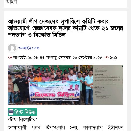
মিছিল
আওয়ামী লীগ নেতাদের সুপারিশে কমিটি করার
অভিযোগে স্বেচ্ছাসেবক দলের কমিটি থেকে ২১ জনের
পদত্যাগ ও বিক্ষোভ মিছিল
অনলাইন ডেস্ক
আপডেট: ১০:২৮:৪৩ অপরাহ্ণ, সোমবার, ২৯ সেপ্টেম্বর ২০২৫
৯৬৬
স্টাফ রিপোর্টার:
নোয়াখালী সদর উপজেলার ৯নং কালাদরাপ ইউনিয়ন