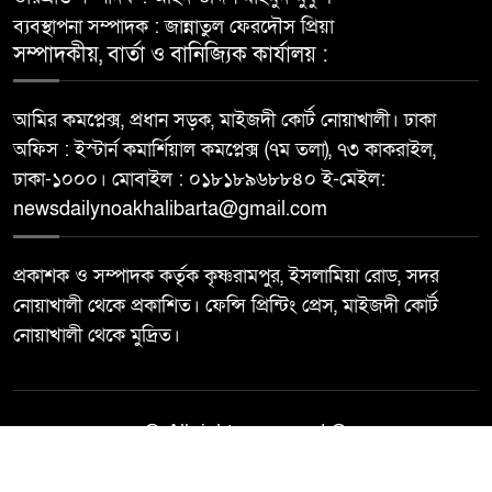
ব্যবস্থাপনা সম্পাদক : জান্নাতুল ফেরদৌস প্রিয়া
সম্পাদকীয়, বার্তা ও বানিজ্যিক কার্যালয় :
আমির কমপ্লেক্স, প্রধান সড়ক, মাইজদী কোর্ট নোয়াখালী। ঢাকা
অফিস : ইস্টার্ন কমার্শিয়াল কমপ্লেক্স (৭ম তলা), ৭৩ কাকরাইল,
ঢাকা-১০০০। মোবাইল : ০১৮১৮৯৬৮৮৪০ ই-মেইল:
newsdailynoakhalibarta@gmail.com
প্রকাশক ও সম্পাদক কর্তৃক কৃষ্ণরামপুর, ইসলামিয়া রোড, সদর
নোয়াখালী থেকে প্রকাশিত। ফেন্সি প্রিন্টিং প্রেস, মাইজদী কোর্ট
নোয়াখালী থেকে মুদ্রিত।
© All rights reserved ©
Best Web Design By
Trust Soft BD