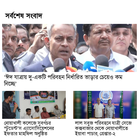
সর্বশেষ সংবাদ
‘ঈদ যাত্রায় দু-একটি পরিবহন নির্ধারিত ভাড়ার চেয়েও কম
নিচ্ছে’
নোয়াখালী কলেজে সুবর্ণচর
লাল সবুজ পরিবহনে যাত্রী সেজে
স্টুডেন্ট’স এ্যাসোসিয়েশনের
কক্সবাজার থেকে নোয়াখালীতে
ইফতার মাহফিল অনুষ্ঠিত
ইয়াবা পাচার, গ্রেপ্তার-২