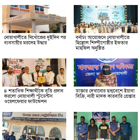
নোয়াখালীতে নিখোঁজের দুইদিন পর
বর্নাঢ্য আয়োজনে নোয়াখালীতে
ব্যবসায়ীর মরদেহ উদ্ধার
হিল্লোল শিল্পীগোষ্ঠীর ইফতার
মাহফিল অনুষ্ঠিত
৪ শতাধিক শিক্ষার্থীকে বৃত্তি প্রদান
ডাক্তার দেখানোর ছদ্মবেশে ইয়াবা
করলো নোয়াখালী স্টুডেন্টস
বিক্রি, নারী মাদক কারবারি গ্রেপ্তার
ওয়েলফেয়ার ফাউন্ডেশন