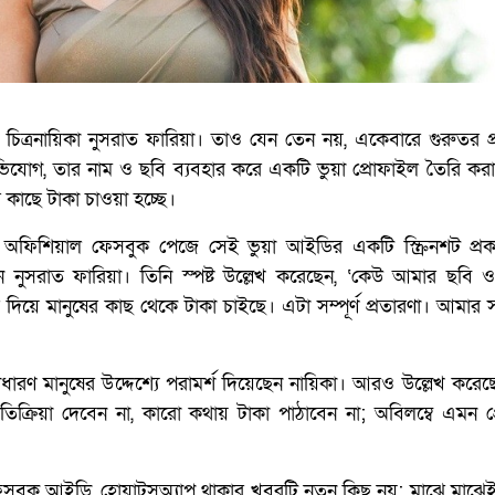
ই চিত্রনায়িকা নুসরাত ফারিয়া। তাও যেন তেন নয়, একেবারে গুরুতর প
যোগ, তার নাম ও ছবি ব্যবহার করে একটি ভুয়া প্রোফাইল তৈরি করা 
কাছে টাকা চাওয়া হচ্ছে।
 অফিশিয়াল ফেসবুক পেজে সেই ভুয়া আইডির একটি স্ক্রিনশট প্র
 নুসরাত ফারিয়া। তিনি স্পষ্ট উল্লেখ করেছেন, ‘কেউ আমার ছবি ও
বার দিয়ে মানুষের কাছ থেকে টাকা চাইছে। এটা সম্পূর্ণ প্রতারণা। আমার
ধারণ মানুষের উদ্দেশ্যে পরামর্শ দিয়েছেন নায়িকা। আরও উল্লেখ করেছেন
রতিক্রিয়া দেবেন না, কারো কথায় টাকা পাঠাবেন না; অবিলম্বে এমন 
েসবুক আইডি, হোয়াটসঅ্যাপ থাকার খবরটি নতুন কিছু নয়; মাঝে মাঝে