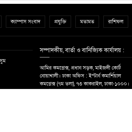
ক্যাম্পাস সংবাদ
প্রযুক্তি
মতামত
রাশিফল
সম্পাদকীয়, বার্তা ও বানিজ্যিক কার্যালয় :
সুম
আমির কমপ্লেক্স, প্রধান সড়ক, মাইজদী কোর্ট
নোয়াখালী। ঢাকা অফিস : ইস্টার্ন কমার্শিয়াল
কমপ্লেক্স (৭ম তলা), ৭৩ কাকরাইল, ঢাকা-১০০০।
মোবাইল : ০১৮১৮৯৬৮৮৪০ ই-মেইল:
newsdailynoakhalibarta@gmail.com