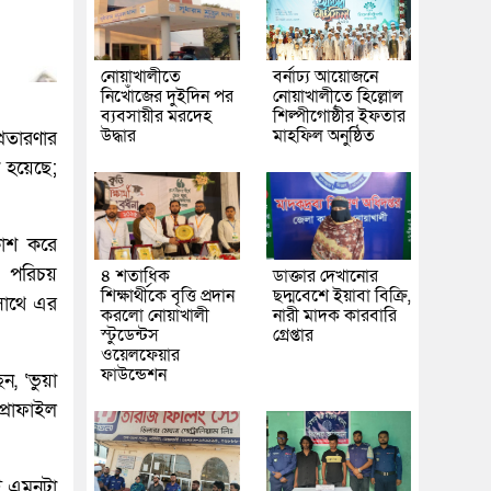
নোয়াখালীতে
বর্নাঢ্য আয়োজনে
নিখোঁজের দুইদিন পর
নোয়াখালীতে হিল্লোল
ব্যবসায়ীর মরদেহ
শিল্পীগোষ্ঠীর ইফতার
উদ্ধার
মাহফিল অনুষ্ঠিত
্রতারণার
হয়েছে;
কাশ করে
 পরিচয়
৪ শতাধিক
ডাক্তার দেখানোর
শিক্ষার্থীকে বৃত্তি প্রদান
ছদ্মবেশে ইয়াবা বিক্রি,
 সাথে এর
করলো নোয়াখালী
নারী মাদক কারবারি
স্টুডেন্টস
গ্রেপ্তার
ওয়েলফেয়ার
ফাউন্ডেশন
, ‘ভুয়া
প্রোফাইল
ই এমনটা