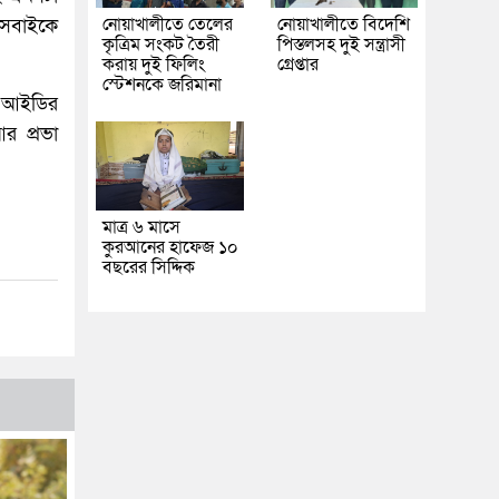
নোয়াখালীতে তেলের
নোয়াখালীতে বিদেশি
 সবাইকে
কৃত্রিম সংকট তৈরী
পিস্তলসহ দুই সন্ত্রাসী
করায় দুই ফিলিং
গ্রেপ্তার
স্টেশনকে জরিমানা
়া আইডির
র প্রভা
মাত্র ৬ মাসে
কুরআনের হাফেজ ১০
বছরের সিদ্দিক