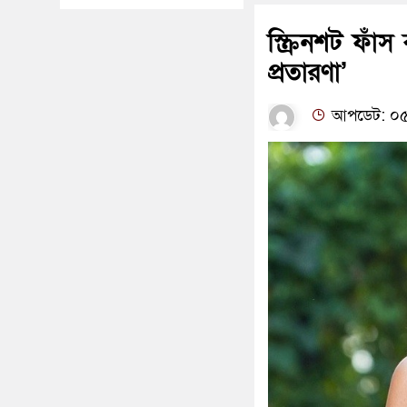
স্ক্রিনশট ফাঁস
প্রতারণা’
আপডেট: ০৫: