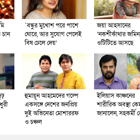
মি
`বন্ধুর মুখোশ পরে পাশে
জয়া আহসানের
 চান
ঘোরে, আর সুযোগ পেলেই
‘নকশীকাঁথার জমিন
বিষ ঢেলে দেয়’
ওটিটিতে আসছে
ৃঢ়
হুমায়ূন আহমেদের গল্পে
ইলিয়াস কাঞ্চনের
ধুরী
একসঙ্গে দেশের জনপ্রিয়
শারীরিক অবস্থা কে
দুই অভিনেতা মোশাররফ
জানালেন, সহকর্মী 
ও চঞ্চল