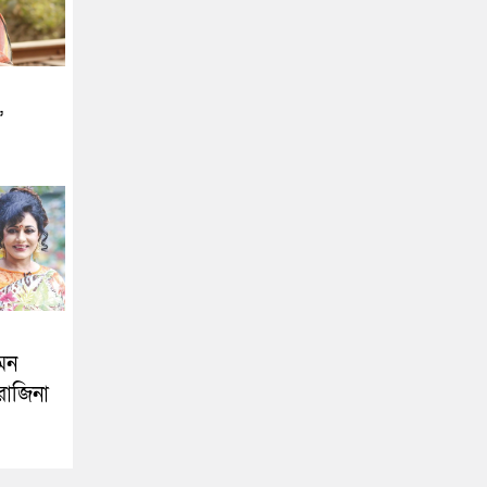
’
মন
রোজিনা