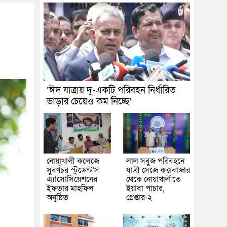
‘ঈদ যাত্রায় দু-একটি পরিবহন নির্ধারিত
ভাড়ার চেয়েও কম নিচ্ছে’
নোয়াখালী কলেজে
লাল সবুজ পরিবহনে
সুবর্ণচর স্টুডেন্ট’স
যাত্রী সেজে কক্সবাজার
এ্যাসোসিয়েশনের
থেকে নোয়াখালীতে
ইফতার মাহফিল
ইয়াবা পাচার,
অনুষ্ঠিত
গ্রেপ্তার-২