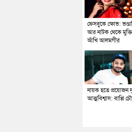
ফেসবুকে ক্ষোভ: ভণ্ডা
আর নাটক থেকে মুক্তি
আঁখি আলমগীর
নায়ক হতে প্রয়োজন দ
আত্মবিশ্বাস: বাপ্পি চৌ