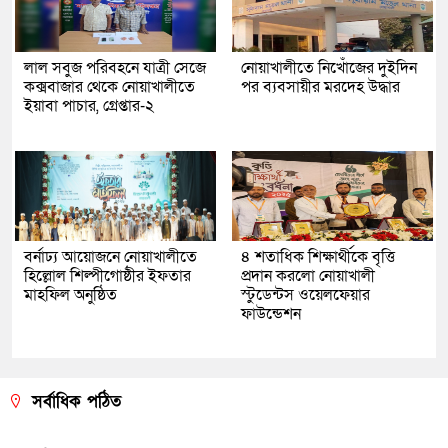
লাল সবুজ পরিবহনে যাত্রী সেজে
নোয়াখালীতে নিখোঁজের দুইদিন
কক্সবাজার থেকে নোয়াখালীতে
পর ব্যবসায়ীর মরদেহ উদ্ধার
ইয়াবা পাচার, গ্রেপ্তার-২
বর্নাঢ্য আয়োজনে নোয়াখালীতে
৪ শতাধিক শিক্ষার্থীকে বৃত্তি
হিল্লোল শিল্পীগোষ্ঠীর ইফতার
প্রদান করলো নোয়াখালী
মাহফিল অনুষ্ঠিত
স্টুডেন্টস ওয়েলফেয়ার
ফাউন্ডেশন
সর্বাধিক পঠিত