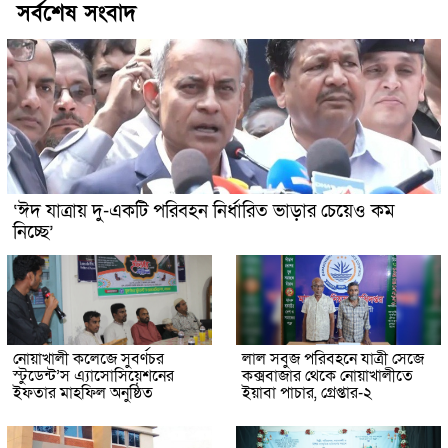
সর্বশেষ সংবাদ
‘ঈদ যাত্রায় দু-একটি পরিবহন নির্ধারিত ভাড়ার চেয়েও কম
নিচ্ছে’
নোয়াখালী কলেজে সুবর্ণচর
লাল সবুজ পরিবহনে যাত্রী সেজে
স্টুডেন্ট’স এ্যাসোসিয়েশনের
কক্সবাজার থেকে নোয়াখালীতে
ইফতার মাহফিল অনুষ্ঠিত
ইয়াবা পাচার, গ্রেপ্তার-২