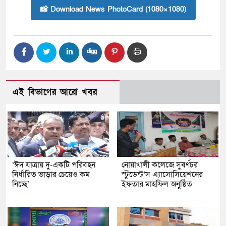
📸 Download News PhotoCard (1080×1080)
এই বিভাগের আরো খবর
‘ঈদ যাত্রায় দু-একটি পরিবহন
নোয়াখালী কলেজে সুবর্ণচর
নির্ধারিত ভাড়ার চেয়েও কম
স্টুডেন্ট’স এ্যাসোসিয়েশনের
নিচ্ছে’
ইফতার মাহফিল অনুষ্ঠিত