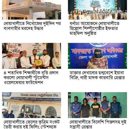
নোয়াখালীতে নিখোঁজের দুইদিন পর
বর্নাঢ্য আয়োজনে নোয়াখালীতে
ব্যবসায়ীর মরদেহ উদ্ধার
হিল্লোল শিল্পীগোষ্ঠীর ইফতার
মাহফিল অনুষ্ঠিত
৪ শতাধিক শিক্ষার্থীকে বৃত্তি প্রদান
ডাক্তার দেখানোর ছদ্মবেশে ইয়াবা
করলো নোয়াখালী স্টুডেন্টস
বিক্রি, নারী মাদক কারবারি গ্রেপ্তার
ওয়েলফেয়ার ফাউন্ডেশন
নোয়াখালীতে তেলের কৃত্রিম সংকট
নোয়াখালীতে বিদেশি পিস্তলসহ দুই
তৈরী করায় দুই ফিলিং স্টেশনকে
সন্ত্রাসী গ্রেপ্তার