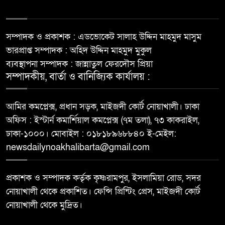
সম্পাদক ও প্রকাশক : এডভোকেট সালাহ উদ্দিন মাহমুদ মাসুম
ভারপ্রাপ্ত সম্পাদক : অহিদ উদ্দিন মাহমুদ মুকুল
ব্যবস্থাপনা সম্পাদক : জান্নাতুল ফেরদৌস প্রিয়া
সম্পাদকীয়, বার্তা ও বানিজ্যিক কার্যালয় :
আমির কমপ্লেক্স, প্রধান সড়ক, মাইজদী কোর্ট নোয়াখালী। ঢাকা
অফিস : ইস্টার্ন কমার্শিয়াল কমপ্লেক্স (৭ম তলা), ৭৩ কাকরাইল,
ঢাকা-১০০০। মোবাইল : ০১৮১৮৯৬৮৮৪০ ই-মেইল:
newsdailynoakhalibarta@gmail.com
প্রকাশক ও সম্পাদক কর্তৃক কৃষ্ণরামপুর, ইসলামিয়া রোড, সদর
নোয়াখালী থেকে প্রকাশিত। ফেন্সি প্রিন্টিং প্রেস, মাইজদী কোর্ট
নোয়াখালী থেকে মুদ্রিত।