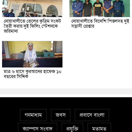
নোয়াখালীতে তেলের কৃত্রিম সংকট
নোয়াখালীতে বিদেশি পিস্তলসহ দুই
তৈরী করায় দুই ফিলিং স্টেশনকে
সন্ত্রাসী গ্রেপ্তার
জরিমানা
মাত্র ৬ মাসে কুরআনের হাফেজ ১০
বছরের সিদ্দিক
গনমাধ্যম
জবস
প্রবাসে বাংলা
ক্যাম্পাস সংবাদ
প্রযুক্তি
মতামত