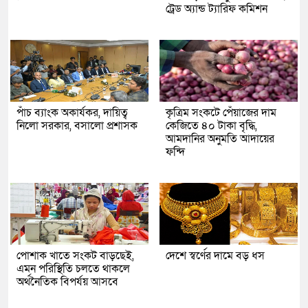
ট্রেড অ্যান্ড ট্যারিফ কমিশন
পাঁচ ব্যাংক অকার্যকর, দায়িত্ব
কৃত্রিম সংকটে পেঁয়াজের দাম
নিলো সরকার, বসালো প্রশাসক
কেজিতে ৪০ টাকা বৃদ্ধি,
আমদানির অনুমতি আদায়ের
ফন্দি
পোশাক খাতে সংকট বাড়ছেই,
দেশে স্বর্ণের দামে বড় ধস
এমন পরিস্থিতি চলতে থাকলে
অর্থনৈতিক বিপর্যয় আসবে