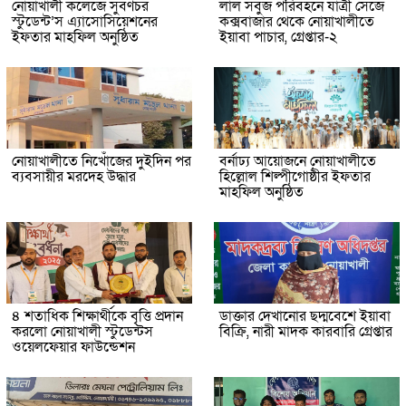
নোয়াখালী কলেজে সুবর্ণচর
লাল সবুজ পরিবহনে যাত্রী সেজে
স্টুডেন্ট’স এ্যাসোসিয়েশনের
কক্সবাজার থেকে নোয়াখালীতে
ইফতার মাহফিল অনুষ্ঠিত
ইয়াবা পাচার, গ্রেপ্তার-২
নোয়াখালীতে নিখোঁজের দুইদিন পর
বর্নাঢ্য আয়োজনে নোয়াখালীতে
ব্যবসায়ীর মরদেহ উদ্ধার
হিল্লোল শিল্পীগোষ্ঠীর ইফতার
মাহফিল অনুষ্ঠিত
৪ শতাধিক শিক্ষার্থীকে বৃত্তি প্রদান
ডাক্তার দেখানোর ছদ্মবেশে ইয়াবা
করলো নোয়াখালী স্টুডেন্টস
বিক্রি, নারী মাদক কারবারি গ্রেপ্তার
ওয়েলফেয়ার ফাউন্ডেশন