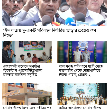
‘ঈদ যাত্রায় দু-একটি পরিবহন নির্ধারিত ভাড়ার চেয়েও কম
নিচ্ছে’
নোয়াখালী কলেজে সুবর্ণচর
লাল সবুজ পরিবহনে যাত্রী সেজে
স্টুডেন্ট’স এ্যাসোসিয়েশনের
কক্সবাজার থেকে নোয়াখালীতে
ইফতার মাহফিল অনুষ্ঠিত
ইয়াবা পাচার, গ্রেপ্তার-২
নোয়াখালীতে নিখোঁজের দুইদিন পর
বর্নাঢ্য আয়োজনে নোয়াখালীতে