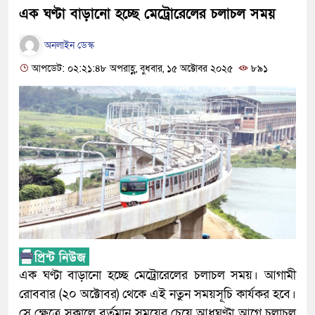
এক ঘণ্টা বাড়ানো হচ্ছে মেট্রোরেলের চলাচল সময়
অনলাইন ডেস্ক
আপডেট: ০২:২১:৪৮ অপরাহ্ণ, বুধবার, ১৫ অক্টোবর ২০২৫
৮৯১
এক ঘণ্টা বাড়ানো হচ্ছে মেট্রোরেলের চলাচল সময়। আগামী
রোববার (২০ অক্টোবর) থেকে এই নতুন সময়সূচি কার্যকর হবে।
সে ক্ষেত্রে সকালে বর্তমান সময়ের চেয়ে আধঘণ্টা আগে চলাচল