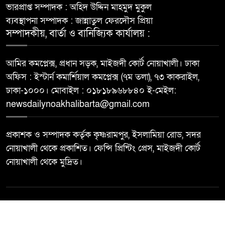
ভারপ্রাপ্ত সম্পাদক : অহিদ উদ্দিন মাহমুদ মুকুল
ব্যবস্থাপনা সম্পাদক : জান্নাতুল ফেরদৌস প্রিয়া
সম্পাদকীয়, বার্তা ও বানিজ্যিক কার্যালয় :
আমির কমপ্লেক্স, প্রধান সড়ক, মাইজদী কোর্ট নোয়াখালী। ঢাকা
অফিস : ইস্টার্ন কমার্শিয়াল কমপ্লেক্স (৭ম তলা), ৭৩ কাকরাইল,
ঢাকা-১০০০। মোবাইল : ০১৮১৮৯৬৮৮৪০ ই-মেইল:
newsdailynoakhalibarta@gmail.com
প্রকাশক ও সম্পাদক কর্তৃক কৃষ্ণরামপুর, ইসলামিয়া রোড, সদর
নোয়াখালী থেকে প্রকাশিত। ফেন্সি প্রিন্টিং প্রেস, মাইজদী কোর্ট
নোয়াখালী থেকে মুদ্রিত।
© All rights reserved ©
Best Web Design By
Trust Soft BD