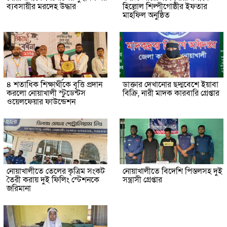
ব্যবসায়ীর মরদেহ উদ্ধার
হিল্লোল শিল্পীগোষ্ঠীর ইফতার
মাহফিল অনুষ্ঠিত
৪ শতাধিক শিক্ষার্থীকে বৃত্তি প্রদান
ডাক্তার দেখানোর ছদ্মবেশে ইয়াবা
করলো নোয়াখালী স্টুডেন্টস
বিক্রি, নারী মাদক কারবারি গ্রেপ্তার
ওয়েলফেয়ার ফাউন্ডেশন
নোয়াখালীতে তেলের কৃত্রিম সংকট
নোয়াখালীতে বিদেশি পিস্তলসহ দুই
তৈরী করায় দুই ফিলিং স্টেশনকে
সন্ত্রাসী গ্রেপ্তার
জরিমানা