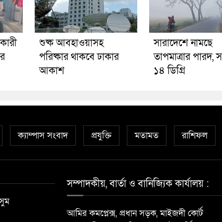
াকারী
শুষ্ক আবহাওয়াসহ
সারাদেশে নামছে
ার
পরিষ্কার থাকবে ঢাকার
তাপমাত্রার পারদ, সর্
আকাশ
১৪ ডিগ্রি
ক্যাম্পাস সংবাদ
প্রযুক্তি
মতামত
রাশিফল
সম্পাদকীয়, বার্তা ও বানিজ্যিক কার্যালয় :
সুম
আমির কমপ্লেক্স, প্রধান সড়ক, মাইজদী কোর্ট