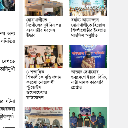
নোয়াখালীতে
বর্নাঢ্য আয়োজনে
নিখোঁজের দুইদিন পর
নোয়াখালীতে হিল্লোল
ব্যবসায়ীর মরদেহ
শিল্পীগোষ্ঠীর ইফতার
নয় অন্য
উদ্ধার
মাহফিল অনুষ্ঠিত
 সমিতির
ে দেখতে
ানিমুখী
৪ শতাধিক
ডাক্তার দেখানোর
শিক্ষার্থীকে বৃত্তি প্রদান
ছদ্মবেশে ইয়াবা বিক্রি,
করলো নোয়াখালী
নারী মাদক কারবারি
স্টুডেন্টস
গ্রেপ্তার
ওয়েলফেয়ার
ফাউন্ডেশন
ডের ঘটনা
িকারকরা
কিপূর্ণ।