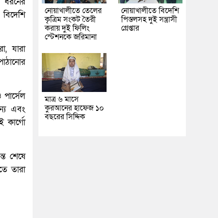
 এ ধরনের
নোয়াখালীতে তেলের
নোয়াখালীতে বিদেশি
ি বিদেশি
কৃত্রিম সংকট তৈরী
পিস্তলসহ দুই সন্ত্রাসী
করায় দুই ফিলিং
গ্রেপ্তার
স্টেশনকে জরিমানা
া, যারা
 পাঠানোর
 পার্সেল
মাত্র ৬ মাসে
কুরআনের হাফেজ ১০
ন্য এবং
বছরের সিদ্দিক
 কার্গো
ন্ত শেষে
তে তারা