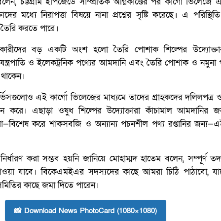
ন, চট্টগ্রাম ইপিজেডে সাম্প্রতিক অগ্নিকাণ্ডের পর কার্গো ভিলেজে
দের মধ্যে নিরাপত্তা বিষয়ে নানা প্রশ্নের সৃষ্টি করেছে। এ পরিস্থিত
েগ তৈরি করতে পারে।
ারকারীদের বড় একটি অংশ হলো তৈরি পোশাক শিল্পের উদ্যোক্তার
যন্ত্রপাতি ও ইলেকট্রনিক পণ্যের আমদানি এবং তৈরি পোশাক ও নমুনা
 থাকেন।
ার্ভিসগুলোও এই কার্গো ভিলেজের মাধ্যমে তাদের গ্রাহকদের দলিলপত্র ও
ন করে। এছাড়া ওষুধ শিল্পের উদ্যোক্তারা কাঁচামাল আমদানির জ
া—বিশেষ করে শাকসবজি ও অন্যান্য পচনশীল পণ্য রপ্তানির জন্য—এই
র্ধারণ করা সম্ভব হয়নি জানিয়ে মোহাম্মদ হাতেম বলেন, সম্পূর্ণ তদ
্র পাওয়া যাবে। বিকেএমইএর সদস্যদের কাছে আমরা চিঠি পাঠাবো, যা
 সমিতির কাছে জমা দিতে পারেন।
📸 Download News PhotoCard (1080×1080)