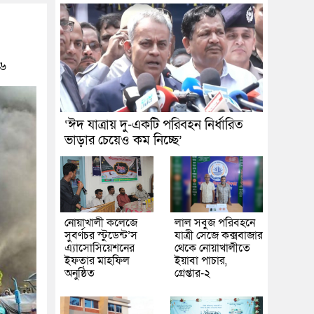
৬
‘ঈদ যাত্রায় দু-একটি পরিবহন নির্ধারিত
ভাড়ার চেয়েও কম নিচ্ছে’
নোয়াখালী কলেজে
লাল সবুজ পরিবহনে
সুবর্ণচর স্টুডেন্ট’স
যাত্রী সেজে কক্সবাজার
এ্যাসোসিয়েশনের
থেকে নোয়াখালীতে
ইফতার মাহফিল
ইয়াবা পাচার,
অনুষ্ঠিত
গ্রেপ্তার-২