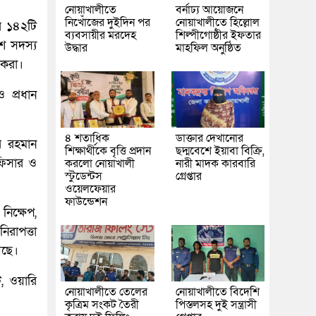
নোয়াখালীতে
বর্নাঢ্য আয়োজনে
নিখোঁজের দুইদিন পর
নোয়াখালীতে হিল্লোল
ার ১৪২টি
ব্যবসায়ীর মরদেহ
শিল্পীগোষ্ঠীর ইফতার
শ সদস্য
উদ্ধার
মাহফিল অনুষ্ঠিত
 করা।
 প্রধান
৪ শতাধিক
ডাক্তার দেখানোর
র রহমান
শিক্ষার্থীকে বৃত্তি প্রদান
ছদ্মবেশে ইয়াবা বিক্রি,
ফিসার ও
করলো নোয়াখালী
নারী মাদক কারবারি
স্টুডেন্টস
গ্রেপ্তার
ওয়েলফেয়ার
ফাউন্ডেশন
নিক্ষেপ,
রাপত্তা
েছে।
, ওয়ারি
নোয়াখালীতে তেলের
নোয়াখালীতে বিদেশি
কৃত্রিম সংকট তৈরী
পিস্তলসহ দুই সন্ত্রাসী