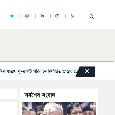
×
রায় দু-একটি পরিবহন নির্ধারিত ভাড়ার চেয়েও কম নিচ্ছে’
নোয়াখালী
সর্বশেষ সংবাদ