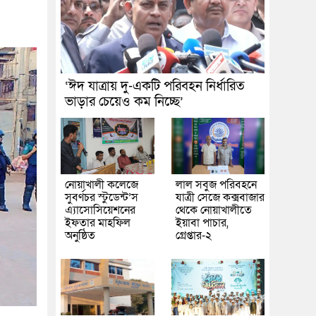
‘ঈদ যাত্রায় দু-একটি পরিবহন নির্ধারিত
ভাড়ার চেয়েও কম নিচ্ছে’
নোয়াখালী কলেজে
লাল সবুজ পরিবহনে
সুবর্ণচর স্টুডেন্ট’স
যাত্রী সেজে কক্সবাজার
এ্যাসোসিয়েশনের
থেকে নোয়াখালীতে
ইফতার মাহফিল
ইয়াবা পাচার,
অনুষ্ঠিত
গ্রেপ্তার-২