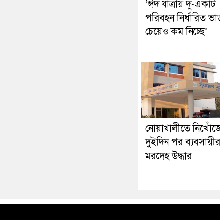
‘ঈদ যাত্রায় দু-একটি
পরিবহন নির্ধারিত ভা
চেয়েও কম নিচ্ছে’
নোয়াখালীতে নিখোঁজ
দুইদিন পর ব্যবসায়ীর
মরদেহ উদ্ধার