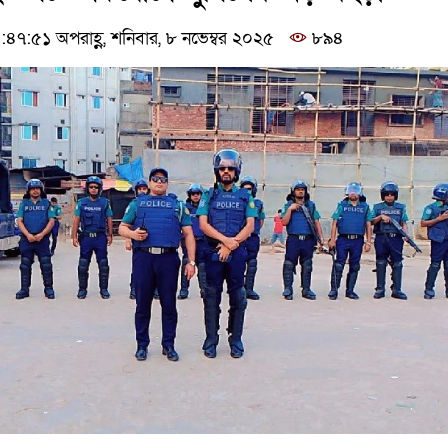
৭:৫১ অপরাহ্ণ, শনিবার, ৮ নভেম্বর ২০২৫
৮৯৪