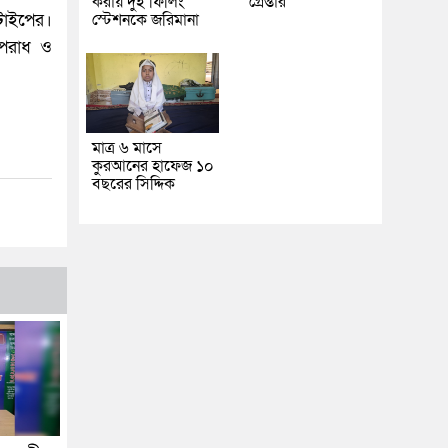
করায় দুই ফিলিং
গ্রেপ্তার
 টাইপের।
স্টেশনকে জরিমানা
 অপরাধ ও
মাত্র ৬ মাসে
কুরআনের হাফেজ ১০
বছরের সিদ্দিক