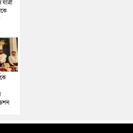
যাত্রী
েকে
া
ীকে
স
ডেশন