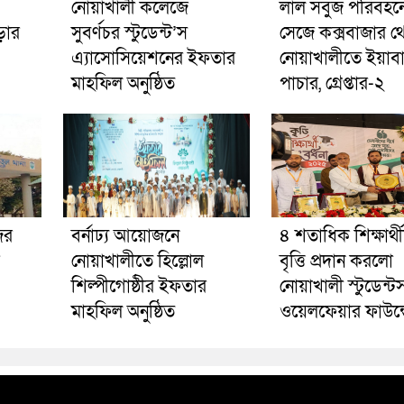
নোয়াখালী কলেজে
লাল সবুজ পরিবহনে 
ড়ার
সুবর্ণচর স্টুডেন্ট’স
সেজে কক্সবাজার থ
এ্যাসোসিয়েশনের ইফতার
নোয়াখালীতে ইয়াব
মাহফিল অনুষ্ঠিত
পাচার, গ্রেপ্তার-২
ের
বর্নাঢ্য আয়োজনে
৪ শতাধিক শিক্ষার্থ
নোয়াখালীতে হিল্লোল
বৃত্তি প্রদান করলো
শিল্পীগোষ্ঠীর ইফতার
নোয়াখালী স্টুডেন্ট
মাহফিল অনুষ্ঠিত
ওয়েলফেয়ার ফাউন্