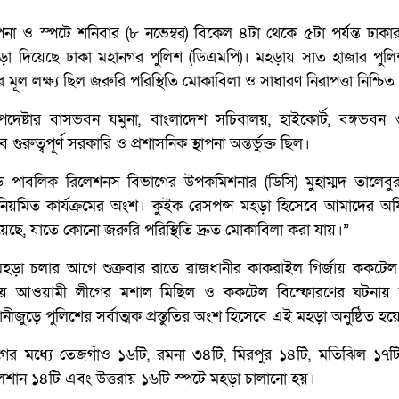
স্থাপনা ও স্পটে শনিবার (৮ নভেম্বর) বিকেল ৪টা থেকে ৫টা পর্যন্ত ঢাক
ড়া দিয়েছে ঢাকা মহানগর পুলিশ (ডিএমপি)। মহড়ায় সাত হাজার পুলি
ূল লক্ষ্য ছিল জরুরি পরিস্থিতি মোকাবিলা ও সাধারণ নিরাপত্তা নিশ্চিত
পদেষ্টার বাসভবন যমুনা, বাংলাদেশ সচিবালয়, হাইকোর্ট, বঙ্গভবন ও
গুরুত্বপূর্ণ সরকারি ও প্রশাসনিক স্থাপনা অন্তর্ভুক্ত ছিল।
ন্ড পাবলিক রিলেশনস বিভাগের উপকমিশনার (ডিসি) মুহাম্মদ তালেবু
িয়মিত কার্যক্রমের অংশ। কুইক রেসপন্স মহড়া হিসেবে আমাদের অ
 হয়েছে, যাতে কোনো জরুরি পরিস্থিতি দ্রুত মোকাবিলা করা যায়।”
, মহড়া চলার আগে শুক্রবার রাতে রাজধানীর কাকরাইল গির্জায় ককটেল 
ায় আওয়ামী লীগের মশাল মিছিল ও ককটেল বিস্ফোরণের ঘটনায় নি
ীজুড়ে পুলিশের সর্বাত্মক প্রস্তুতির অংশ হিসেবে এই মহড়া অনুষ্ঠিত হয়
র মধ্যে তেজগাঁও ১৬টি, রমনা ৩৪টি, মিরপুর ১৪টি, মতিঝিল ১৭টি
ুলশান ১৪টি এবং উত্তরায় ১৬টি স্পটে মহড়া চালানো হয়।