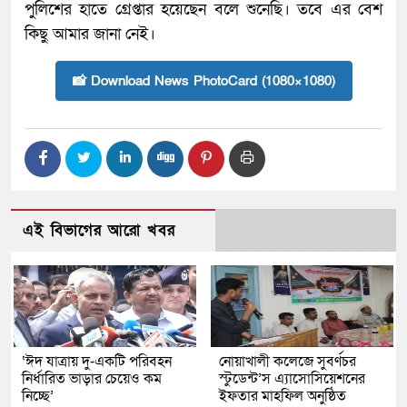
পুলিশের হাতে গ্রেপ্তার হয়েছেন বলে শুনেছি। তবে এর বেশ
কিছু আমার জানা নেই।
📸 Download News PhotoCard (1080×1080)
এই বিভাগের আরো খবর
‘ঈদ যাত্রায় দু-একটি পরিবহন
নোয়াখালী কলেজে সুবর্ণচর
নির্ধারিত ভাড়ার চেয়েও কম
স্টুডেন্ট’স এ্যাসোসিয়েশনের
নিচ্ছে’
ইফতার মাহফিল অনুষ্ঠিত