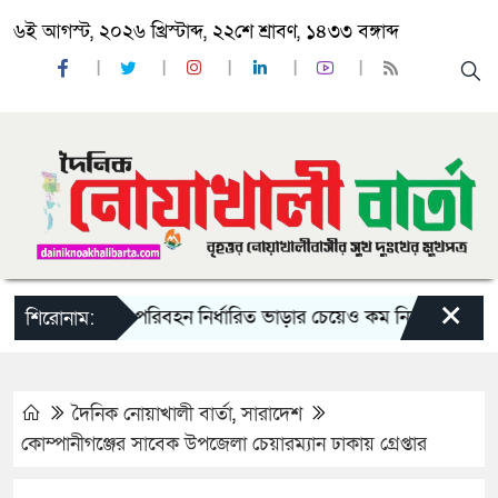
৬ই আগস্ট, ২০২৬ খ্রিস্টাব্দ, ২২শে শ্রাবণ, ১৪৩৩ বঙ্গাব্দ
×
্রায় দু-একটি পরিবহন নির্ধারিত ভাড়ার চেয়েও কম নিচ্ছে’
নোয়াখাল
শিরোনাম:
দৈনিক নোয়াখালী বার্তা
,
সারাদেশ
কোম্পানীগঞ্জের সাবেক উপজেলা চেয়ারম্যান ঢাকায় গ্রেপ্তার