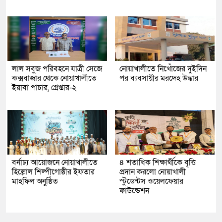
লাল সবুজ পরিবহনে যাত্রী সেজে
নোয়াখালীতে নিখোঁজের দুইদিন
কক্সবাজার থেকে নোয়াখালীতে
পর ব্যবসায়ীর মরদেহ উদ্ধার
ইয়াবা পাচার, গ্রেপ্তার-২
বর্নাঢ্য আয়োজনে নোয়াখালীতে
৪ শতাধিক শিক্ষার্থীকে বৃত্তি
হিল্লোল শিল্পীগোষ্ঠীর ইফতার
প্রদান করলো নোয়াখালী
মাহফিল অনুষ্ঠিত
স্টুডেন্টস ওয়েলফেয়ার
ফাউন্ডেশন