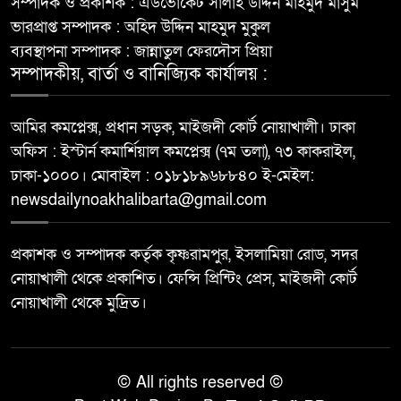
সম্পাদক ও প্রকাশক : এডভোকেট সালাহ উদ্দিন মাহমুদ মাসুম
ভারপ্রাপ্ত সম্পাদক : অহিদ উদ্দিন মাহমুদ মুকুল
ব্যবস্থাপনা সম্পাদক : জান্নাতুল ফেরদৌস প্রিয়া
সম্পাদকীয়, বার্তা ও বানিজ্যিক কার্যালয় :
আমির কমপ্লেক্স, প্রধান সড়ক, মাইজদী কোর্ট নোয়াখালী। ঢাকা
অফিস : ইস্টার্ন কমার্শিয়াল কমপ্লেক্স (৭ম তলা), ৭৩ কাকরাইল,
ঢাকা-১০০০। মোবাইল : ০১৮১৮৯৬৮৮৪০ ই-মেইল:
newsdailynoakhalibarta@gmail.com
প্রকাশক ও সম্পাদক কর্তৃক কৃষ্ণরামপুর, ইসলামিয়া রোড, সদর
নোয়াখালী থেকে প্রকাশিত। ফেন্সি প্রিন্টিং প্রেস, মাইজদী কোর্ট
নোয়াখালী থেকে মুদ্রিত।
© All rights reserved ©