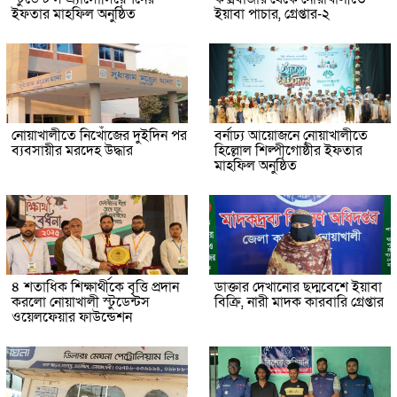
ইফতার মাহফিল অনুষ্ঠিত
ইয়াবা পাচার, গ্রেপ্তার-২
নোয়াখালীতে নিখোঁজের দুইদিন পর
বর্নাঢ্য আয়োজনে নোয়াখালীতে
ব্যবসায়ীর মরদেহ উদ্ধার
হিল্লোল শিল্পীগোষ্ঠীর ইফতার
মাহফিল অনুষ্ঠিত
৪ শতাধিক শিক্ষার্থীকে বৃত্তি প্রদান
ডাক্তার দেখানোর ছদ্মবেশে ইয়াবা
করলো নোয়াখালী স্টুডেন্টস
বিক্রি, নারী মাদক কারবারি গ্রেপ্তার
ওয়েলফেয়ার ফাউন্ডেশন