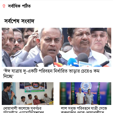
সর্বাধিক পঠিত
সর্বশেষ সংবাদ
‘ঈদ যাত্রায় দু-একটি পরিবহন নির্ধারিত ভাড়ার চেয়েও কম
নিচ্ছে’
নোয়াখালী কলেজে সুবর্ণচর
লাল সবুজ পরিবহনে যাত্রী সেজে
স্টুডেন্ট’স এ্যাসোসিয়েশনের
কক্সবাজার থেকে নোয়াখালীতে