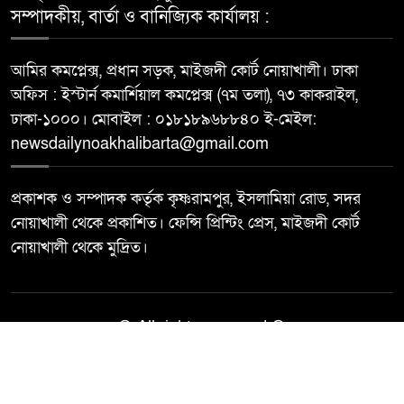
সম্পাদকীয়, বার্তা ও বানিজ্যিক কার্যালয় :
আমির কমপ্লেক্স, প্রধান সড়ক, মাইজদী কোর্ট নোয়াখালী। ঢাকা
অফিস : ইস্টার্ন কমার্শিয়াল কমপ্লেক্স (৭ম তলা), ৭৩ কাকরাইল,
ঢাকা-১০০০। মোবাইল : ০১৮১৮৯৬৮৮৪০ ই-মেইল:
newsdailynoakhalibarta@gmail.com
প্রকাশক ও সম্পাদক কর্তৃক কৃষ্ণরামপুর, ইসলামিয়া রোড, সদর
নোয়াখালী থেকে প্রকাশিত। ফেন্সি প্রিন্টিং প্রেস, মাইজদী কোর্ট
নোয়াখালী থেকে মুদ্রিত।
© All rights reserved ©
Best Web Design By
Trust Soft BD