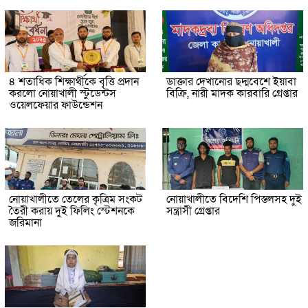
৪ শতাধিক শিক্ষার্থীকে বৃত্তি প্রদান
ডাক্তার দেখানোর ছদ্মবেশে ইয়াবা
করলো নোয়াখালী স্টুডেন্টস
বিক্রি, নারী মাদক কারবারি গ্রেপ্তার
ওয়েলফেয়ার ফাউন্ডেশন
নোয়াখালীতে তেলের কৃত্রিম সংকট
নোয়াখালীতে বিদেশি পিস্তলসহ দুই
তৈরী করায় দুই ফিলিং স্টেশনকে
সন্ত্রাসী গ্রেপ্তার
জরিমানা