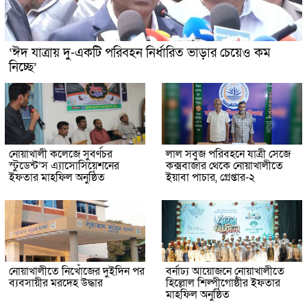
‘ঈদ যাত্রায় দু-একটি পরিবহন নির্ধারিত ভাড়ার চেয়েও কম
নিচ্ছে’
নোয়াখালী কলেজে সুবর্ণচর
লাল সবুজ পরিবহনে যাত্রী সেজে
স্টুডেন্ট’স এ্যাসোসিয়েশনের
কক্সবাজার থেকে নোয়াখালীতে
ইফতার মাহফিল অনুষ্ঠিত
ইয়াবা পাচার, গ্রেপ্তার-২
নোয়াখালীতে নিখোঁজের দুইদিন পর
বর্নাঢ্য আয়োজনে নোয়াখালীতে
ব্যবসায়ীর মরদেহ উদ্ধার
হিল্লোল শিল্পীগোষ্ঠীর ইফতার
মাহফিল অনুষ্ঠিত