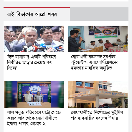
এই বিভাগের আরো খবর
‘ঈদ যাত্রায় দু-একটি পরিবহন
নোয়াখালী কলেজে সুবর্ণচর
নির্ধারিত ভাড়ার চেয়েও কম
স্টুডেন্ট’স এ্যাসোসিয়েশনের
নিচ্ছে’
ইফতার মাহফিল অনুষ্ঠিত
লাল সবুজ পরিবহনে যাত্রী সেজে
নোয়াখালীতে নিখোঁজের দুইদিন
কক্সবাজার থেকে নোয়াখালীতে
পর ব্যবসায়ীর মরদেহ উদ্ধার
ইয়াবা পাচার, গ্রেপ্তার-২