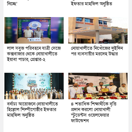
নিচ্ছে’
ইফতার মাহফিল অনুষ্ঠিত
লাল সবুজ পরিবহনে যাত্রী সেজে
নোয়াখালীতে নিখোঁজের দুইদিন
কক্সবাজার থেকে নোয়াখালীতে
পর ব্যবসায়ীর মরদেহ উদ্ধার
ইয়াবা পাচার, গ্রেপ্তার-২
বর্নাঢ্য আয়োজনে নোয়াখালীতে
৪ শতাধিক শিক্ষার্থীকে বৃত্তি
হিল্লোল শিল্পীগোষ্ঠীর ইফতার
প্রদান করলো নোয়াখালী
মাহফিল অনুষ্ঠিত
স্টুডেন্টস ওয়েলফেয়ার
ফাউন্ডেশন