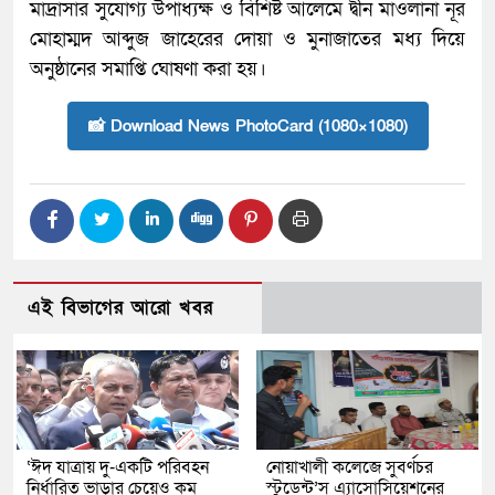
মাদ্রাসার সুযোগ্য উপাধ্যক্ষ ও বিশিষ্ট আলেমে দ্বীন মাওলানা নূর
মোহাম্মদ আব্দুজ জাহেরের দোয়া ও মুনাজাতের মধ্য দিয়ে
অনুষ্ঠানের সমাপ্তি ঘোষণা করা হয়।
📸 Download News PhotoCard (1080×1080)
এই বিভাগের আরো খবর
‘ঈদ যাত্রায় দু-একটি পরিবহন
নোয়াখালী কলেজে সুবর্ণচর
নির্ধারিত ভাড়ার চেয়েও কম
স্টুডেন্ট’স এ্যাসোসিয়েশনের