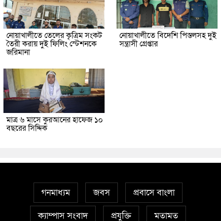
নোয়াখালীতে তেলের কৃত্রিম সংকট
নোয়াখালীতে বিদেশি পিস্তলসহ দুই
তৈরী করায় দুই ফিলিং স্টেশনকে
সন্ত্রাসী গ্রেপ্তার
জরিমানা
মাত্র ৬ মাসে কুরআনের হাফেজ ১০
বছরের সিদ্দিক
গনমাধ্যম
জবস
প্রবাসে বাংলা
ক্যাম্পাস সংবাদ
প্রযুক্তি
মতামত