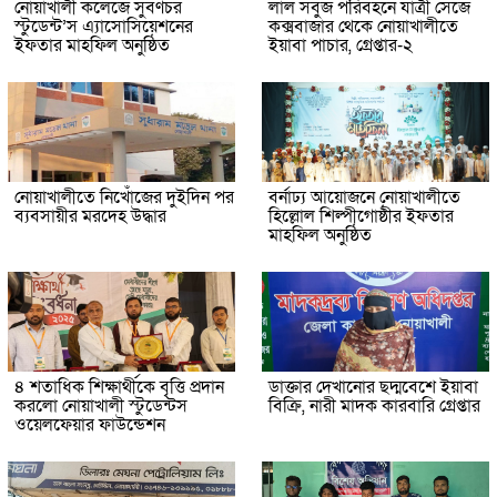
নোয়াখালী কলেজে সুবর্ণচর
লাল সবুজ পরিবহনে যাত্রী সেজে
স্টুডেন্ট’স এ্যাসোসিয়েশনের
কক্সবাজার থেকে নোয়াখালীতে
ইফতার মাহফিল অনুষ্ঠিত
ইয়াবা পাচার, গ্রেপ্তার-২
নোয়াখালীতে নিখোঁজের দুইদিন পর
বর্নাঢ্য আয়োজনে নোয়াখালীতে
ব্যবসায়ীর মরদেহ উদ্ধার
হিল্লোল শিল্পীগোষ্ঠীর ইফতার
মাহফিল অনুষ্ঠিত
৪ শতাধিক শিক্ষার্থীকে বৃত্তি প্রদান
ডাক্তার দেখানোর ছদ্মবেশে ইয়াবা
করলো নোয়াখালী স্টুডেন্টস
বিক্রি, নারী মাদক কারবারি গ্রেপ্তার
ওয়েলফেয়ার ফাউন্ডেশন